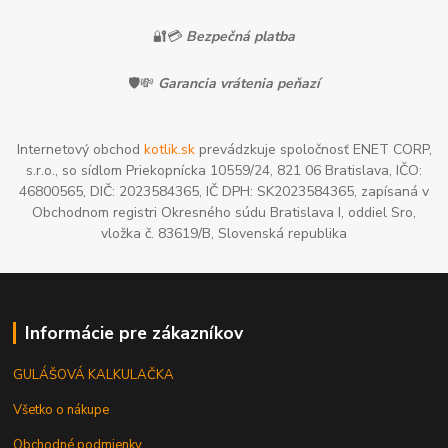
🔐💳
Bezpečná platba
🛡️💸
Garancia vrátenia peňazí
Internetový obchod
kotlik.sk
prevádzkuje spoločnosť ENET CORP,
s.r.o., so sídlom Priekopnícka 10559/24, 821 06 Bratislava, IČO:
46800565, DIČ: 2023584365, IČ DPH: SK2023584365, zapísaná v
Obchodnom registri Okresného súdu Bratislava I, oddiel Sro,
vložka č. 83619/B, Slovenská republika
Informácie pre zákazníkov
GULÁŠOVÁ KALKULAČKA
Všetko o nákupe
Obchodné podmienky