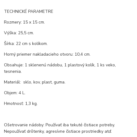
TECHNICKÉ PARAMETRE
Rozmery: 15 x 15 cm.
Výška: 25,5 cm.
Šírka: 22 cm s kolíkom.
Horný priemer nakladacieho otvoru: 10,4 cm.
Obsahuje: 1 sklenenú nádobu, 1 plastový kolík, 1 ks veko,
tesnenia.
Materiál: sklo, kov, plast, guma.
Objem: 4 L.
Hmotnosť: 1,3 kg.
Ošetrovanie nádoby: Používať iba tekuté čistiace potreby.
Nepoužívať drôtenky, agresívne čistiace prostriedky atď.