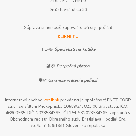
Areál PD - Viničné
Družstevná ulica 33
Súpravu si nemusíš kupovať, stačí si ju požičať
KLIKNI TU
👨‍🍳🍲
Špecialisti na kotlíky
🔐💳
Bezpečná platba
🛡️💸
Garancia vrátenia peňazí
Internetový obchod
kotlik.sk
prevádzkuje spoločnosť ENET CORP,
s.r.o., so sídlom Priekopnícka 10559/24, 821 06 Bratislava, IČO:
46800565, DIČ: 2023584365, IČ DPH: SK2023584365, zapísaná v
Obchodnom registri Okresného súdu Bratislava I, oddiel Sro,
vložka č. 83619/B, Slovenská republika