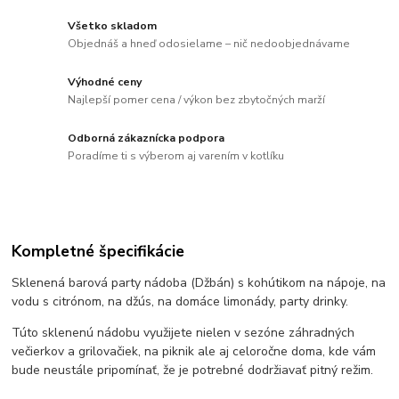
Všetko skladom
Objednáš a hneď odosielame – nič nedoobjednávame
Výhodné ceny
Najlepší pomer cena / výkon bez zbytočných marží
Odborná zákaznícka podpora
Poradíme ti s výberom aj varením v kotlíku
Kompletné špecifikácie
Sklenená barová party nádoba (Džbán) s kohútikom na nápoje, na
vodu s citrónom, na džús, na domáce limonády, party drinky.
Túto sklenenú nádobu využijete nielen v sezóne záhradných
večierkov a grilovačiek, na piknik ale aj celoročne doma, kde vám
bude neustále pripomínať, že je potrebné dodržiavať pitný režim.