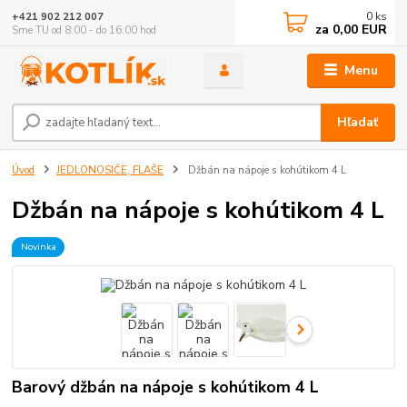
0
ks
+421 902 212 007
za
0,00 EUR
Sme TU od 8:00 - do 16:00 hod
Menu
Hľadať
Úvod
JEDLONOSIČE, FLAŠE
Džbán na nápoje s kohútikom 4 L
Džbán na nápoje s kohútikom 4 L
Novinka
Barový džbán na nápoje s kohútikom 4 L