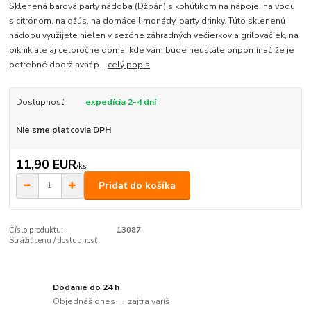
Sklenená barová party nádoba (Džbán) s kohútikom na nápoje, na vodu
s citrónom, na džús, na domáce limonády, party drinky. Túto sklenenú
nádobu využijete nielen v sezóne záhradných večierkov a grilovačiek, na
piknik ale aj celoročne doma, kde vám bude neustále pripomínať, že je
potrebné dodržiavať p...
celý popis
Dostupnosť
expedícia 2-4 dní
Nie sme platcovia DPH
11,90 EUR
/
ks
Pridať do košíka
Číslo produktu:
13087
Strážiť cenu / dostupnosť
Dodanie do 24 h
Objednáš dnes → zajtra varíš