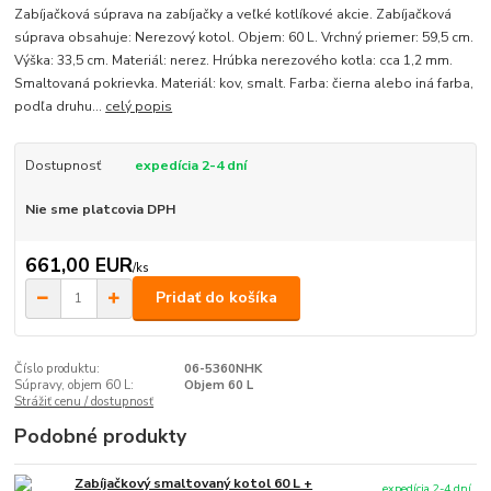
Zabíjačková súprava na zabíjačky a veľké kotlíkové akcie. Zabíjačková
súprava obsahuje: Nerezový kotol. Objem: 60 L. Vrchný priemer: 59,5 cm.
Výška: 33,5 cm. Materiál: nerez. Hrúbka nerezového kotla: cca 1,2 mm.
Smaltovaná pokrievka. Materiál: kov, smalt. Farba: čierna alebo iná farba,
podľa druhu...
celý popis
Dostupnosť
expedícia 2-4 dní
Nie sme platcovia DPH
661,00 EUR
/
ks
Pridať do košíka
Číslo produktu:
06-5360NHK
Súpravy, objem 60 L:
Objem 60 L
Strážiť cenu / dostupnosť
Podobné produkty
Zabíjačkový smaltovaný kotol 60 L +
expedícia 2-4 dní