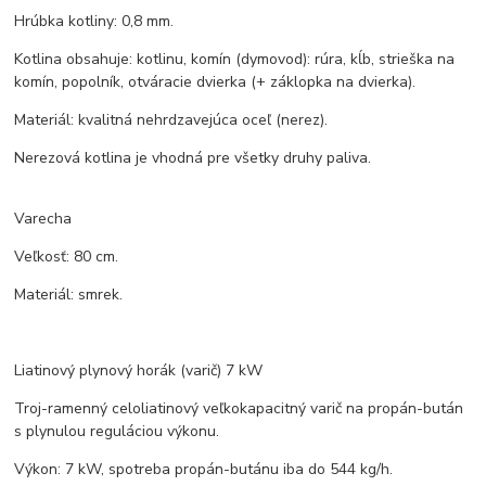
Hrúbka kotliny: 0,8 mm.
Kotlina obsahuje: kotlinu, komín (dymovod): rúra, kĺb, strieška na
komín, popolník, otváracie dvierka (+ záklopka na dvierka).
Materiál: kvalitná nehrdzavejúca oceľ (nerez).
Nerezová kotlina je vhodná pre všetky druhy paliva.
Varecha
Veľkosť: 80 cm.
Materiál: smrek.
Liatinový plynový horák (varič) 7 kW
Troj-ramenný celoliatinový veľkokapacitný varič na propán-bután
s plynulou reguláciou výkonu.
Výkon: 7 kW, spotreba propán-butánu iba do 544 kg/h.