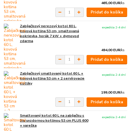
465,00 EUR
/
ks
Pridať do košíka
Zabíjačkový nerezový kotol 60 L,
expedícia 2-4 dní
kovová kotlina 53 cm, smaltovaná
pokrievka, horák 7 kW + dymovod
zdarma
494,00 EUR
/
ks
Pridať do košíka
Zabíjačkový smaltovaný kotol 60 L +
expedícia 2-4 dní
kovová kotlina 53 cm + 2 servírovacie
kotlíky
199,00 EUR
/
ks
Pridať do košíka
Smaltovaný kotol 60 L na zabíjačku s
expedícia 2-4 dní
žiaruvzdornou kotlinou 53 cm PLUS 600
+ vareška