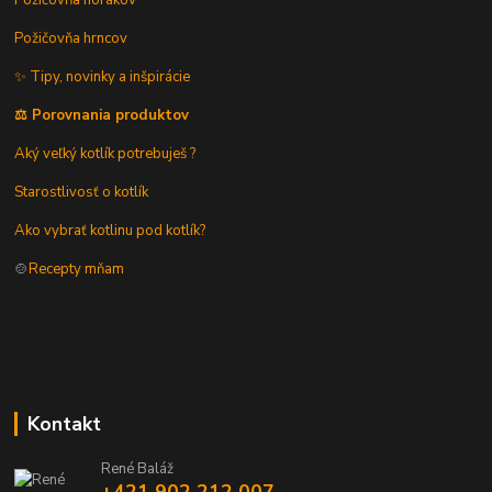
Požičovňa hrncov
✨ Tipy, novinky a inšpirácie
⚖️ Porovnania produktov
Aký veľký kotlík potrebuješ ?
Starostlivosť o kotlík
Ako vybrať kotlinu pod kotlík?
🍲
Recepty mňam
Kontakt
René Baláž
+421 902 212 007