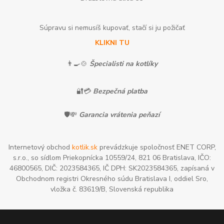
Súpravu si nemusíš kupovať, stačí si ju požičať
KLIKNI TU
👨‍🍳🍲
Špecialisti na kotlíky
🔐💳
Bezpečná platba
🛡️💸
Garancia vrátenia peňazí
Internetový obchod
kotlik.sk
prevádzkuje spoločnosť ENET CORP,
s.r.o., so sídlom Priekopnícka 10559/24, 821 06 Bratislava, IČO:
46800565, DIČ: 2023584365, IČ DPH: SK2023584365, zapísaná v
Obchodnom registri Okresného súdu Bratislava I, oddiel Sro,
vložka č. 83619/B, Slovenská republika