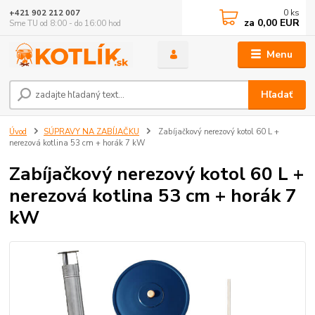
0
ks
+421 902 212 007
za
0,00 EUR
Sme TU od 8:00 - do 16:00 hod
Menu
Hľadať
Úvod
SÚPRAVY NA ZABÍJAČKU
Zabíjačkový nerezový kotol 60 L +
nerezová kotlina 53 cm + horák 7 kW
Zabíjačkový nerezový kotol 60 L +
nerezová kotlina 53 cm + horák 7
kW