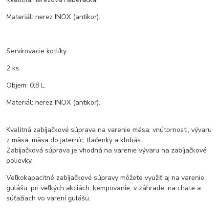
Materiál: nerez INOX (antikor).
Servírovacie kotlíky
2 ks.
Objem: 0,8 L.
Materiál: nerez INOX (antikor).
Kvalitná zabíjačkové súprava na varenie mäsa, vnútornosti, vývaru
z mäsa, mäsa do jaterníc, tlačenky a klobás.
Zabíjačková súprava je vhodná na varenie vývaru na zabíjačkové
polievky.
Veľkokapacitné zabíjačkové súpravy môžete využiť aj na varenie
gulášu, pri veľkých akciách, kempovanie, v záhrade, na chate a
súťažiach vo varení gulášu.