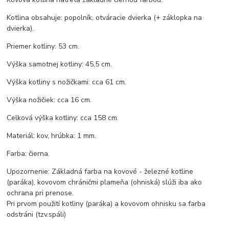
Kotlina obsahuje: popolník, otváracie dvierka (+ záklopka na
dvierka).
Priemer kotliny: 53 cm.
Výška samotnej kotliny: 45,5 cm.
Výška kotliny s nožičkami: cca 61 cm.
Výška nožičiek: cca 16 cm.
Celková výška kotliny: cca 158 cm.
Materiál: kov, hrúbka: 1 mm.
Farba: čierna.
Upozornenie: Základná farba na kovové - železné kotline
(paráka), kovovom chráničmi plameňa (ohniská) slúži iba ako
ochrana pri prenose.
Pri prvom použití kotliny (paráka) a kovovom ohnisku sa farba
odstráni (tzv.spáli)