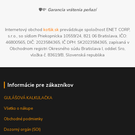
🛡️💸
Garancia vrátenia peňazí
Internetový obchod
kotlik.sk
prevádzkuje spoločnosť ENET CORP,
s.r.o., so sídlom Priekopnícka 10559/24, 821 06 Bratislava, IČO:
46800565, DIČ: 2023584365, IČ DPH: SK2023584365, zapísaná v
Obchodnom registri Okresného súdu Bratislava I, oddiel Sro,
vložka č. 83619/B, Slovenská republika
Informácie pre zákazníkov
GULÁŠOVÁ KALKULAČKA
Všetko o nákupe
Obchodné podmienky
Dozorný orgán (SOI)