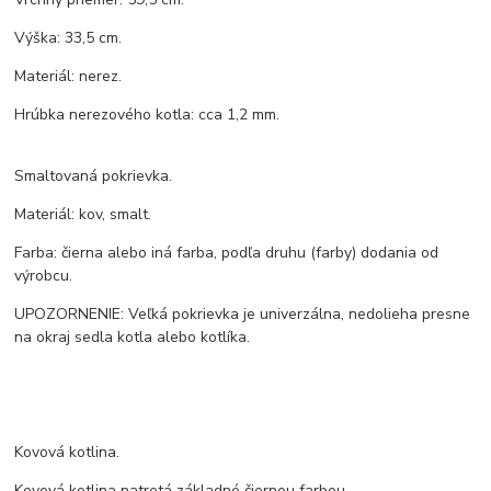
Výška: 33,5 cm.
Materiál: nerez.
Hrúbka nerezového kotla: cca 1,2 mm.
Smaltovaná pokrievka.
Materiál: kov, smalt.
Farba: čierna alebo iná farba, podľa druhu (farby) dodania od
výrobcu.
UPOZORNENIE: Veľká pokrievka je univerzálna, nedolieha presne
na okraj sedla kotla alebo kotlíka.
Kovová kotlina.
Kovová kotlina natretá základné čiernou farbou.