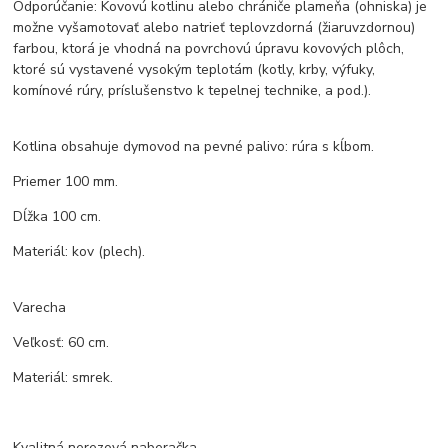
Odporúčanie: Kovovú kotlinu alebo chrániče plameňa (ohniska) je
možne vyšamotovať alebo natrieť teplovzdorná (žiaruvzdornou)
farbou, ktorá je vhodná na povrchovú úpravu kovových plôch,
ktoré sú vystavené vysokým teplotám (kotly, krby, výfuky,
komínové rúry, príslušenstvo k tepelnej technike, a pod.).
Kotlina obsahuje dymovod na pevné palivo: rúra s kĺbom.
Priemer 100 mm.
Dĺžka 100 cm.
Materiál: kov (plech).
Varecha
Veľkosť: 60 cm.
Materiál: smrek.
Kvalitná nerezová naberačka.