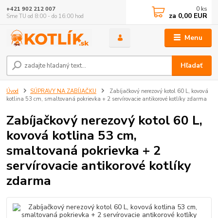
0
ks
+421 902 212 007
za
0,00 EUR
Sme TU od 8:00 - do 16:00 hod
Menu
Hľadať
Úvod
SÚPRAVY NA ZABÍJAČKU
Zabíjačkový nerezový kotol 60 L, kovová
kotlina 53 cm, smaltovaná pokrievka + 2 servírovacie antikorové kotlíky zdarma
Zabíjačkový nerezový kotol 60 L,
kovová kotlina 53 cm,
smaltovaná pokrievka + 2
servírovacie antikorové kotlíky
zdarma