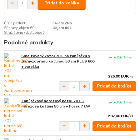
Pridať do košíka
Číslo produktu:
04-60LZNS
Súpravy, objem 60 L:
Objem 60 L
Strážiť cenu / dostupnosť
Podobné produkty
Smaltovaný kotol 70 L na zabíjačku s
expedícia 2-4 dní
žiaruvzdornou kotlinou 53 cm PLUS 600
+ vareška
226,00 EUR
/
ks
Pridať do košíka
Zabíjačkový nerezový kotol 70 L +
expedícia 2-4 dní
nerezová kotlina 56 cm + horák 7 kW
682,00 EUR
/
ks
Pridať do košíka