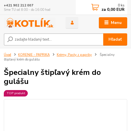
0
ks
+421 902 212 007
za
0,00 EUR
Sme TU od 8:00 - do 16:00 hod
Menu
Hľadať
Úvod
KORENIE - PAPRIKA
Krémy, Pasty z papriky
Špecialny
štipľavý krém do gulášu
Špecialny štipľavý krém do
gulášu
TOP produkt