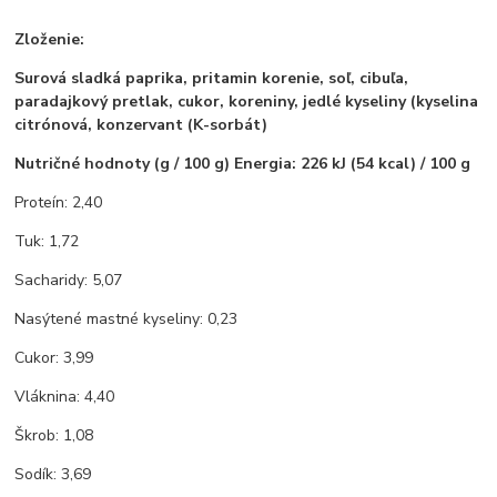
Zloženie:
Surová sladká paprika, pritamin korenie, soľ, cibuľa,
paradajkový pretlak, cukor, koreniny, jedlé kyseliny (kyselina
citrónová, konzervant (K-sorbát)
Nutričné hodnoty (g / 100 g) Energia: 226 kJ (54 kcal) / 100 g
Proteín: 2,40
Tuk: 1,72
Sacharidy: 5,07
Nasýtené mastné kyseliny: 0,23
Cukor: 3,99
Vláknina: 4,40
Škrob: 1,08
Sodík: 3,69