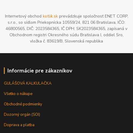
Internetový obchod
kotlik.sk
prevádzkuje spoločnosť ENET CORP,
s.r.o., so sídlom Priekopnícka 10559/24, 821 06 Bratislava, IČO:
46800565, DIČ: 2023584365, IČ DPH: SK2023584365, zapísaná v
Obchodnom registri Okresného súdu Bratislava I, oddiel Sro,
vložka č. 83619/B, Slovenská republika
Informácie pre zákazníkov
GULÁŠOVÁ KALKULAČKA
Všetko o nákupe
Obchodné podmienky
Dozorný orgán (SOI)
Doprava a platba