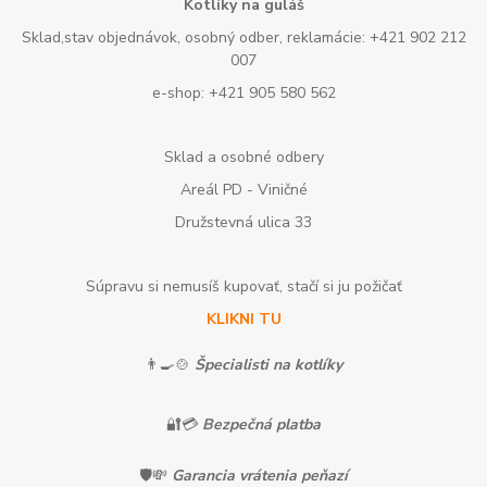
Kotlíky na guláš
Sklad,stav objednávok, osobný odber, reklamácie: +421 902 212
007
e-shop: +421 905 580 562
Sklad a osobné odbery
Areál PD - Viničné
Družstevná ulica 33
Súpravu si nemusíš kupovať, stačí si ju požičať
KLIKNI TU
👨‍🍳🍲
Špecialisti na kotlíky
🔐💳
Bezpečná platba
🛡️💸
Garancia vrátenia peňazí