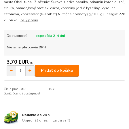
pasta Obal: tuba Zloženie: Surová sladká paprika, pritamin korenie, soľ,
cibuľa, paradajkový pretlak, cukor, koreniny, jedlé kyseliny (kyselina
citrónová, konzervant (K-sorbát) Nutričné hodnoty (g / 100 g) Energia: 226
kJ (54 kc...
celý popis
Dostupnosť
expedícia 2-4 dní
Nie sme platcovia DPH
3,70 EUR
/
ks
Pridať do košíka
Číslo produktu:
152
Strážiť cenu / dostupnosť
Dodanie do 24 h
Objednáš dnes → zajtra varíš