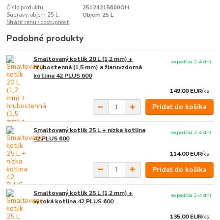
Číslo produktu:
25124215600OH
Súpravy, objem 25 L:
Objem 25 L
Strážiť cenu / dostupnosť
Podobné produkty
Smaltovaný kotlík 20 L (1,2 mm) +
expedícia 2-4 dní
hrubostenná (1,5 mm) a žiaruvzdorná
kotlina 42 PLUS 600
149,00 EUR
/
ks
Pridať do košíka
Smaltovaný kotlík 25 L + nízka kotlina
expedícia 2-4 dní
42 PLUS 600
114,00 EUR
/
ks
Pridať do košíka
Smaltovaný kotlík 25 L (1,2 mm) +
expedícia 2-4 dní
vysoká kotlina 42 PLUS 600
135,00 EUR
/
ks