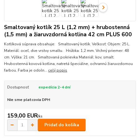
Smaltovaný kotlík 25 L (1,2 mm) + hrubostenná
(1,5 mm) a žiaruvzdorná kotlina 42 cm PLUS 600
Kotlíková súprava obsahuje: Smaltovaný kotlík. Veľkosť: Objem: 25 L.
Materiál: oceľ, dve vrstvy smaltu. Hrúbka: 1,2 mm. Vrchný priemer: 48
cm. Výška: 21 cm. Smaltovaná pokrievka Materiál: kov, smalt.
Hrubostenná kovová kotlina, natretá špeciálne, ochrannú žiaruvzdornou
farbou. Farba je odoln...
celý popis
Dostupnosť
expedícia 2-4 dní
Nie sme platcovia DPH
159,00 EUR
/
ks
Pridať do košíka