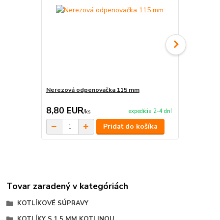
Nerezová odpenovačka 115 mm
Smaltovaná
8,80 EUR
6,50 EU
expedícia 2-4 dní
/
ks
Pridať do košíka
Tovar zaradený v kategóriách
KOTLÍKOVÉ SÚPRAVY
KOTLÍKY S 1,5 MM KOTLINOU