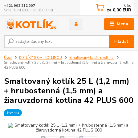
0
ks
+421 902 212 007
za
0,00 EUR
Sme TU od 8:00 - do 16:00 hod
Menu
Hľadať
Úvod
KOTLÍKY S OH. KOTLINOU
Smaltovaný kotlík + kotlina
Smaltovaný kotlík 25 L (1,2 mm) + hrubostenná (1,5 mm) a žiaruvzdorná kotlina
42 PLUS 600
Smaltovaný kotlík 25 L (1,2 mm)
+ hrubostenná (1,5 mm) a
žiaruvzdorná kotlina 42 PLUS 600
Novinka