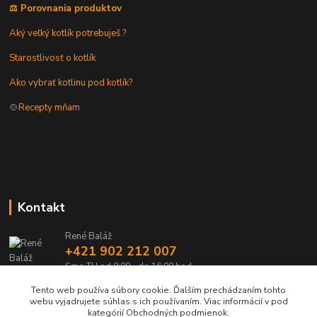
⚖️ Porovnania produktov
Aký veľký kotlík potrebuješ ?
Starostlivosť o kotlík
Ako vybrať kotlinu pod kotlík?
🍲
Recepty mňam
Kontakt
René Baláž
+421 902 212 007
Sme TU od 8:00 - do 16:00 hod
Tento web používa súbory cookie. Ďalším prechádzaním tohto
info@kotlik.sk
webu vyjadrujete súhlas s ich používaním. Viac informácií v pod
kategórií Obchodných podmienok.