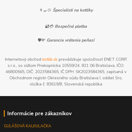
👨‍🍳🍲
Špecialisti na kotlíky
🔐💳
Bezpečná platba
🛡️💸
Garancia vrátenia peňazí
Internetový obchod
kotlik.sk
prevádzkuje spoločnosť ENET CORP,
s.r.o., so sídlom Priekopnícka 10559/24, 821 06 Bratislava, IČO:
46800565, DIČ: 2023584365, IČ DPH: SK2023584365, zapísaná v
Obchodnom registri Okresného súdu Bratislava I, oddiel Sro,
vložka č. 83619/B, Slovenská republika
Informácie pre zákazníkov
GULÁŠOVÁ KALKULAČKA