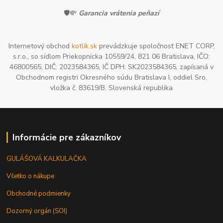
🛡️💸
Garancia vrátenia peňazí
Internetový obchod
kotlik.sk
prevádzkuje spoločnosť ENET CORP,
s.r.o., so sídlom Priekopnícka 10559/24, 821 06 Bratislava, IČO:
46800565, DIČ: 2023584365, IČ DPH: SK2023584365, zapísaná v
Obchodnom registri Okresného súdu Bratislava I, oddiel Sro,
vložka č. 83619/B, Slovenská republika
Informácie pre zákazníkov
GULÁŠOVÁ KALKULAČKA
Všetko o nákupe
Obchodné podmienky
Dozorný orgán (SOI)