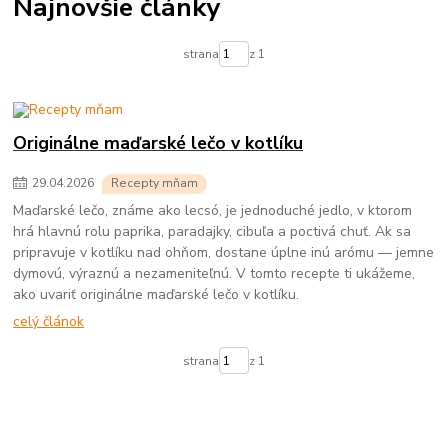
Najnovšie články
strana
z 1
Originálne maďarské lečo v kotlíku
29
.
04
.
2026
Recepty mňam
Maďarské lečo, známe ako lecsó, je jednoduché jedlo, v ktorom
hrá hlavnú rolu paprika, paradajky, cibuľa a poctivá chuť. Ak sa
pripravuje v kotlíku nad ohňom, dostane úplne inú arómu — jemne
dymovú, výraznú a nezameniteľnú. V tomto recepte ti ukážeme,
ako uvariť originálne maďarské lečo v kotlíku.
celý článok
strana
z 1