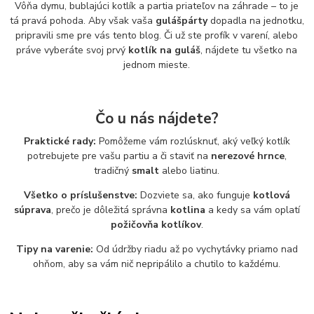
Vôňa dymu, bublajúci kotlík a partia priateľov na záhrade – to je
tá pravá pohoda. Aby však vaša
gulášpárty
dopadla na jednotku,
pripravili sme pre vás tento blog. Či už ste profík v varení, alebo
práve vyberáte svoj prvý
kotlík na guláš
, nájdete tu všetko na
jednom mieste.
Čo u nás nájdete?
Praktické rady:
Pomôžeme vám rozlúsknuť, aký veľký kotlík
potrebujete pre vašu partiu a či staviť na
nerezové hrnce
,
tradičný
smalt
alebo liatinu.
Všetko o príslušenstve:
Dozviete sa, ako funguje
kotlová
súprava
, prečo je dôležitá správna
kotlina
a kedy sa vám oplatí
požičovňa kotlíkov
.
Tipy na varenie:
Od údržby riadu až po vychytávky priamo nad
ohňom, aby sa vám nič nepripálilo a chutilo to každému.