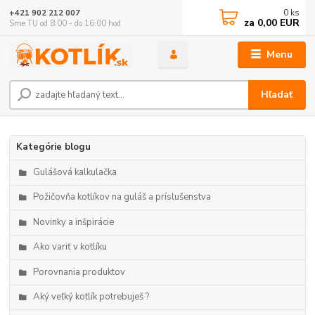
0
ks
+421 902 212 007
za
0,00 EUR
Sme TU od 8:00 - do 16:00 hod
Menu
Hľadať
Kategórie blogu
Gulášová kalkulačka
Požičovňa kotlíkov na guláš a príslušenstva
Novinky a inšpirácie
Ako variť v kotlíku
Porovnania produktov
Aký veľký kotlík potrebuješ ?