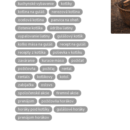
kuchynské vybavenie
kotlíky
kotlina na guláš
nerezová kotlina
oceľová kotlina
panvica na oheň
čistenie kotlíka
údržba liatiny
vypaľovanie liatiny
gulášový kotlík
koľko mäsa na guláš
recept na guláš
recepty z kotlíka
polievka v kotlíku
zaváranie
kuracie mäso
požičať
požičovňa
požičaj
rental
rentals
kotlikovy
kotol
zabíjačka
oslsvs
spoločenské akcie
firemné akcie
prenájom
požičovňa horákov
horáky pod kotlíky
gulášové horáky
prenájom horákov