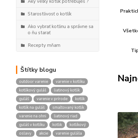
Aký veľký kotlík potrebuješ ?
Praktic
Starostlivosť o kotlík
Ako vybrať kotlinu a správne sa
Všetko
o ňu starať
Recepty mňam
Tip
Štítky blogu
Najn
outdoor varenie
varenie v kotlíku
kotlíkový guláš
liatinový kotlík
guláš
varenie v prírode
kotlík
kotlík na guláš
smaltovaný kotlík
varenie na ohni
liatinový riad
guláš v kotlíku
kotlik
kotlíkový
oslavy
akcie
varenie guláša