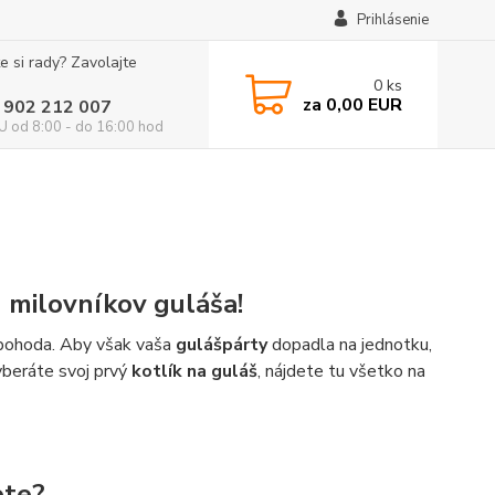
Prihlásenie
e si rady? Zavolajte
0
ks
za
0,00 EUR
 902 212 007
 od 8:00 - do 16:00 hod
h milovníkov guláša!
á pohoda. Aby však vaša
gulášpárty
dopadla na jednotku,
vyberáte svoj prvý
kotlík na guláš
, nájdete tu všetko na
ete?