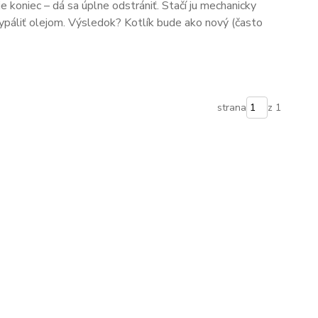
je koniec – dá sa úplne odstrániť. Stačí ju mechanicky
 vypáliť olejom. Výsledok? Kotlík bude ako nový (často
strana
z 1