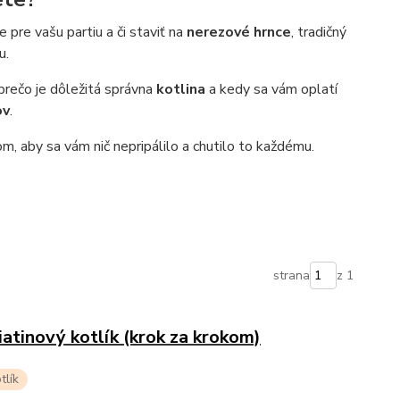
pre vašu partiu a či staviť na
nerezové hrnce
, tradičný
u.
 prečo je dôležitá správna
kotlina
a kedy sa vám oplatí
ov
.
, aby sa vám nič nepripálilo a chutilo to každému.
strana
z 1
iatinový kotlík (krok za krokom)
tlík