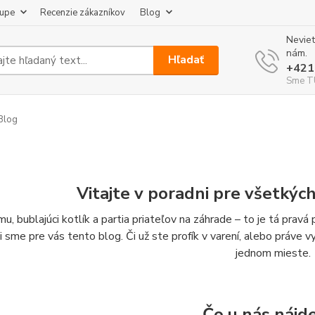
kupe
Recenzie zákazníkov
Blog
Neviet
nám.
Hľadať
+421
Sme TU
Blog
Vitajte v poradni pre všetkýc
u, bublajúci kotlík a partia priateľov na záhrade – to je tá prav
li sme pre vás tento blog. Či už ste profík v varení, alebo práve 
jednom mieste.
Čo u nás nájd