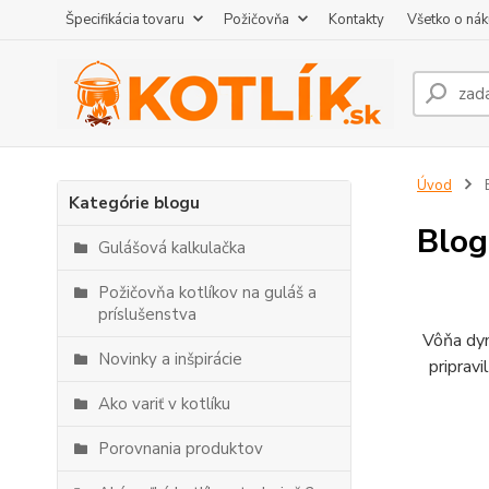
Špecifikácia tovaru
Požičovňa
Kontakty
Všetko o ná
Úvod
Kategórie blogu
Blog
Gulášová kalkulačka
Požičovňa kotlíkov na guláš a
príslušenstva
Vôňa dym
Novinky a inšpirácie
pripravi
Ako variť v kotlíku
Porovnania produktov