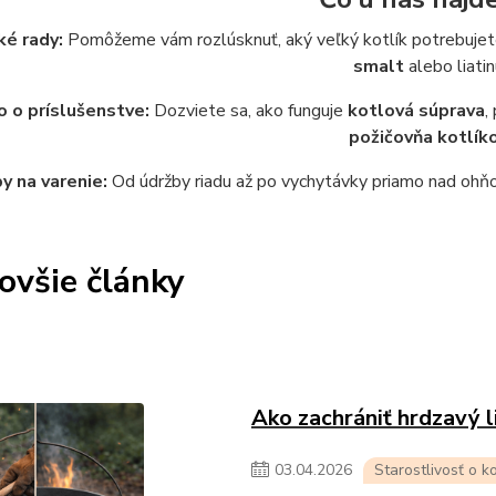
ké rady:
Pomôžeme vám rozlúsknuť, aký veľký kotlík potrebujete 
smalt
alebo liatin
 o príslušenstve:
Dozviete sa, ako funguje
kotlová súprava
,
požičovňa kotlík
y na varenie:
Od údržby riadu až po vychytávky priamo nad ohňom
ovšie články
Ako zachrániť hrdzavý l
03
.
04
.
2026
Starostlivosť o ko