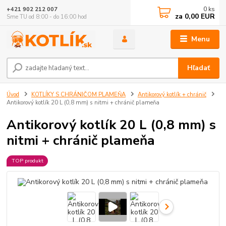
0
ks
+421 902 212 007
za
0,00 EUR
Sme TU od 8:00 - do 16:00 hod
Menu
Hľadať
Úvod
KOTLÍKY S CHRÁNIČOM PLAMEŇA
Antikorový kotlík + chránič
Antikorový kotlík 20 L (0,8 mm) s nitmi + chránič plameňa
Antikorový kotlík 20 L (0,8 mm) s
nitmi + chránič plameňa
TOP produkt