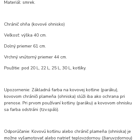
Materiál: smrek.
Chránič ohňa (kovové ohnisko)
Veľkosť: výška 40 cm.
Dolný priemer 61 cm.
Vrchný vnútorný priemer 44 cm.
Použitie: pod 20 L, 22 L, 25 L, 30 L, kotlíky.
Upozornenie: Základná farba na kovovej kotline (paráku),
kovovom chrániči plameňa (ohniska) slúži iba ako ochrana pri
prenose. Pri prvom používaní kotliny (paráku) a kovovom ohnisku
sa farba odstráni (tzv.spáli).
Odporúčanie: Kovovú kotlinu alebo chránič plameňa (ohniska) je
možne vyšamotovať alebo natrieť teplovzdornou (žiaruvzdornou)