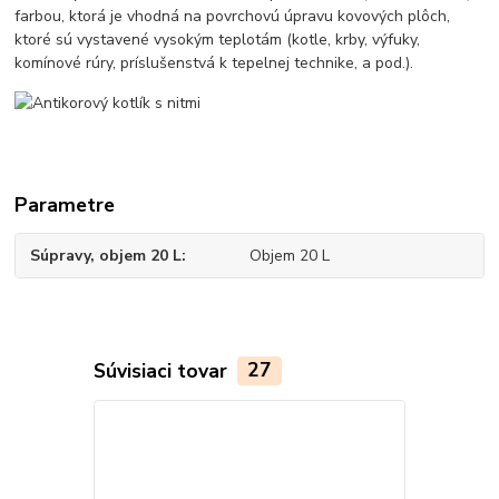
farbou, ktorá je vhodná na povrchovú úpravu kovových plôch,
ktoré sú vystavené vysokým teplotám (kotle, krby, výfuky,
komínové rúry, príslušenstvá k tepelnej technike, a pod.).
Parametre
Súpravy, objem 20 L
Objem 20 L
Súvisiaci tovar
27
TOP produkt
Akcia