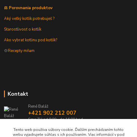
⚖️ Porovnania produktov
Aký veľký kotlík potrebuješ ?
Starostlivosť o kotlík
Ako vybrať kotlinu pod kotlík?
🍲
Recepty mňam
Kontakt
René Baláž
+421 902 212 007
Sme TU od 8:00 - do 16:00 hod
Tento web používa súbory cookie. Ďalším prechádzaním tohto
info@kotlik.sk
webu vyjadrujete súhlas s ich používaním. Viac informácií v pod