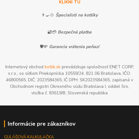
KLIKNI TU
👨‍🍳🍲
Špecialisti na kotlíky
🔐💳
Bezpečná platba
🛡️💸
Garancia vrátenia peňazí
Internetový obchod
kotlik.sk
prevádzkuje spoločnosť ENET CORP,
s.r.o., so sídlom Priekopnícka 10559/24, 821 06 Bratislava, IČO:
46800565, DIČ: 2023584365, IČ DPH: SK2023584365, zapísaná v
Obchodnom registri Okresného súdu Bratislava I, oddiel Sro,
vložka č. 83619/B, Slovenská republika
Informácie pre zákazníkov
GULÁŠOVÁ KALKULAČKA