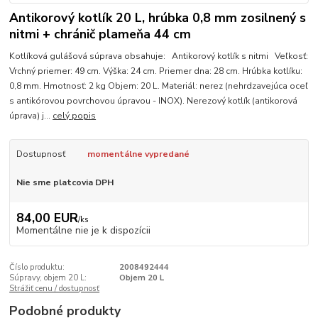
Antikorový kotlík 20 L, hrúbka 0,8 mm zosilnený s
nitmi + chránič plameňa 44 cm
Kotlíková gulášová súprava obsahuje: Antikorový kotlík s nitmi Veľkosť:
Vrchný priemer: 49 cm. Výška: 24 cm. Priemer dna: 28 cm. Hrúbka kotlíku:
0,8 mm. Hmotnosť: 2 kg Objem: 20 L. Materiál: nerez (nehrdzavejúca oceľ
s antikórovou povrchovou úpravou - INOX). Nerezový kotlík (antikorová
úprava) j...
celý popis
Dostupnosť
momentálne vypredané
Nie sme platcovia DPH
84,00 EUR
/
ks
Momentálne nie je k dispozícii
Číslo produktu:
2008492444
Súpravy, objem 20 L:
Objem 20 L
Strážiť cenu / dostupnosť
Podobné produkty