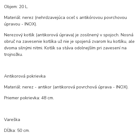
Objem: 20 L.
Materiál: nerez (nehrdzavejúca oceľ s antikórovou povrchovou
úpravou - INOX).
Nerezový kotlík (antikorová úprava) je zosilnený v spojoch. Nosná
obruč na zavesenie kotlíka už nie je spojená zvarom ku kotlíku, ale
dvoma silnými nitmi. Kotlík sa stáva odolnejším pri zavesení na
trojnožku.
Antikorová pokrievka
Materiál: nerez - antikor (antikorová povrchová úprava - INOX).
Priemer pokrievka: 48 cm.
Vareška
Dĺžka: 50 cm.