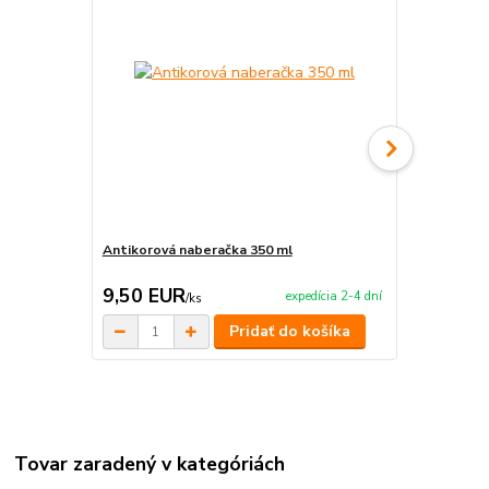
Antikorová naberačka 350 ml
Horák 7 kW 
príslušenst
9,50 EUR
65,00 E
expedícia 2-4 dní
/
ks
Pridať do košíka
Tovar zaradený v kategóriách