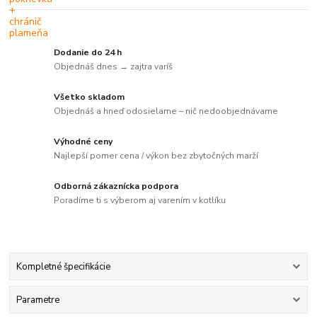
Dodanie do 24 h
Objednáš dnes → zajtra varíš
Všetko skladom
Objednáš a hneď odosielame – nič nedoobjednávame
Výhodné ceny
Najlepší pomer cena / výkon bez zbytočných marží
Odborná zákaznícka podpora
Poradíme ti s výberom aj varením v kotlíku
Kompletné špecifikácie
Parametre