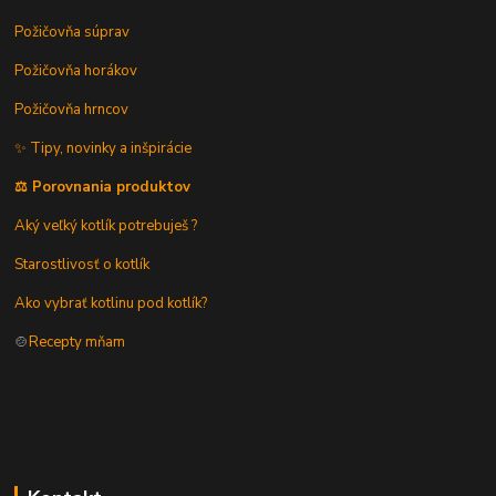
Požičovňa súprav
Požičovňa horákov
Požičovňa hrncov
✨ Tipy, novinky a inšpirácie
⚖️ Porovnania produktov
Aký veľký kotlík potrebuješ ?
Starostlivosť o kotlík
Ako vybrať kotlinu pod kotlík?
🍲
Recepty mňam