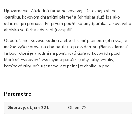
Upozornenie: Základná farba na kovovej - železnej kotline
(paráku), kovovom chráničmi plameňa (ohniská) slúži iba ako
ochrana pri prenose. Pri prvom použití kotliny (paráka) a kovového
ohniska sa farba odstráni (tzv.spáli)
Odporúčanie: Kovovú kotlinu alebo chránič plameňa (ohniska) je
možne vyšamotovať alebo natrieť teplovzdornou (žiaruvzdornou)
farbou, ktorá je vhodná na povrchovú úpravu kovových plôch,
ktoré sú vystavené vysokým teplotám (kotly, krby, výfuky,
komínové rúry, príslušenstvo k tepelnej technike, a pod.).
Parametre
Súpravy, objem 22 L
Objem 22 L