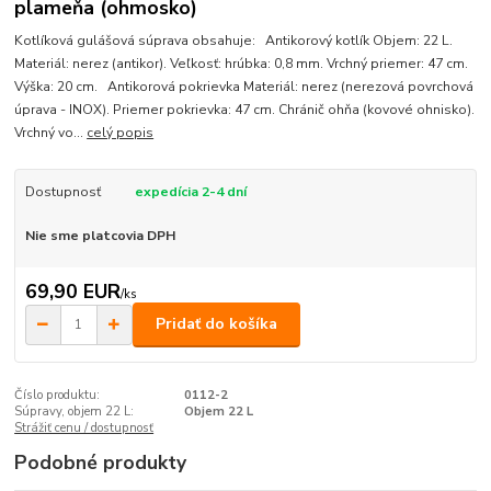
plameňa (ohmosko)
Kotlíková gulášová súprava obsahuje: Antikorový kotlík Objem: 22 L.
Materiál: nerez (antikor). Veľkosť: hrúbka: 0,8 mm. Vrchný priemer: 47 cm.
Výška: 20 cm. Antikorová pokrievka Materiál: nerez (nerezová povrchová
úprava - INOX). Priemer pokrievka: 47 cm. Chránič ohňa (kovové ohnisko).
Vrchný vo...
celý popis
Dostupnosť
expedícia 2-4 dní
Nie sme platcovia DPH
69,90 EUR
/
ks
Pridať do košíka
Číslo produktu:
0112-2
Súpravy, objem 22 L:
Objem 22 L
Strážiť cenu / dostupnosť
Podobné produkty