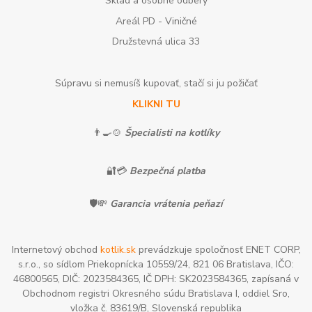
Sklad a osobné odbery
Areál PD - Viničné
Družstevná ulica 33
Súpravu si nemusíš kupovať, stačí si ju požičať
KLIKNI TU
👨‍🍳🍲
Špecialisti na kotlíky
🔐💳
Bezpečná platba
🛡️💸
Garancia vrátenia peňazí
Internetový obchod
kotlik.sk
prevádzkuje spoločnosť ENET CORP,
s.r.o., so sídlom Priekopnícka 10559/24, 821 06 Bratislava, IČO:
46800565, DIČ: 2023584365, IČ DPH: SK2023584365, zapísaná v
Obchodnom registri Okresného súdu Bratislava I, oddiel Sro,
vložka č. 83619/B, Slovenská republika