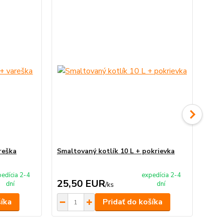
reška
Smaltovaný kotlík 10 L + pokrievka
Ne
na
edícia 2-4
expedícia 2-4
25,50 EUR
1
dní
dní
/
ks
šíka
Pridať do košíka