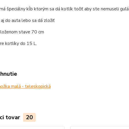
má špeciálny kĺb ktorým sa dá kotlík točiť aby ste nemuseli guľ
 aj do auta lebo sa dá zložiť
zloženom stave 70 cm
e kotlíky do 15 L.
ahnutie
ožka malá - teleskopická
ci tovar
20