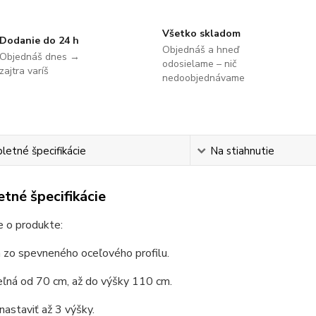
Všetko skladom
Dodanie do 24 h
Objednáš a hneď
Objednáš dnes →
odosielame – nič
zajtra varíš
nedoobjednávame
etné špecifikácie
Na stiahnutie
tné špecifikácie
e o produkte:
 zo spevneného oceľového profilu.
eľná od 70 cm, až do výšky 110 cm.
astaviť až 3 výšky.