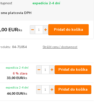
tupnosť
expedícia 2-4 dní
 sme platcovia DPH
,00 EUR
Pridať do košíka
/
ks
roduktu:
04-71054
Strážiť cenu / dostupnosť
expedícia 2-4 dní
Pridať do košíka
6 % zľava
33,00 EUR
/
ks
expedícia 2-4 dní
Pridať do košíka
44,00 EUR
/
ks