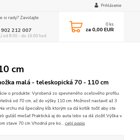
Prihlásenie
e si rady? Zavolajte
0
ks
za
0,00 EUR
 902 212 007
 od 8:00 - do 16:00 hod
110 cm
nožka malá - teleskopická 70 - 110 cm
ácie o produkte: Vyrobená zo spevneného oceľového profilu.
iteľná od 70 cm, až do výšky 110 cm. Možnosť nastaviť až 3
Na vrchu má špeciálny kĺb ktorým sa dá kotlík točiť aby ste
li guľáš miešať Praktická aj do auta lebo sa dá zložiť Výška v
om stave 70 cm Vhodná pre ko...
celý popis