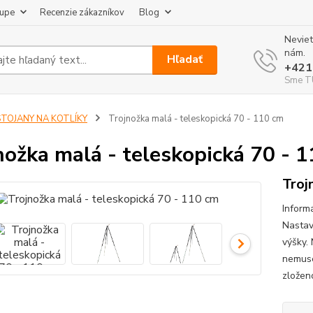
kupe
Recenzie zákazníkov
Blog
Neviet
nám.
Hľadať
+421
Sme TU
STOJANY NA KOTLÍKY
Trojnožka malá - teleskopická 70 - 110 cm
nožka malá - teleskopická 70 - 
Troj
Inform
Nastav
výšky. 
nemuse
zložen