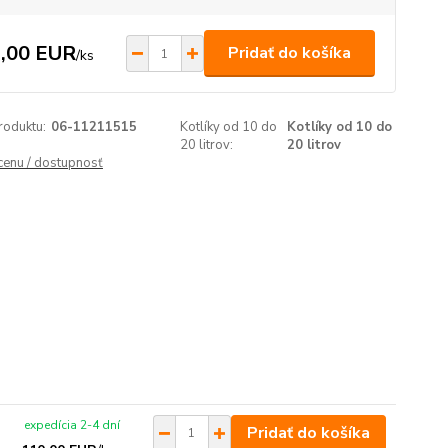
,00 EUR
Pridať do košíka
/
ks
roduktu:
06-11211515
Kotlíky od 10 do
Kotlíky od 10 do
20 litrov:
20 litrov
 cenu / dostupnosť
expedícia 2-4 dní
Pridať do košíka