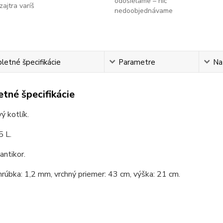
odosielame – nič
zajtra varíš
nedoobjednávame
etné špecifikácie
Parametre
Na
tné špecifikácie
ý kotlík.
5 L.
antikor.
hrúbka: 1,2 mm, vrchný priemer: 43 cm, výška: 21 cm.