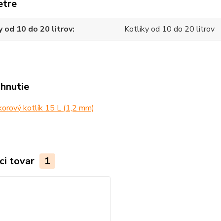
etre
y od 10 do 20 litrov
Kotlíky od 10 do 20 litrov
ahnutie
orový kotlík 15 L (1,2 mm)
ci tovar
1