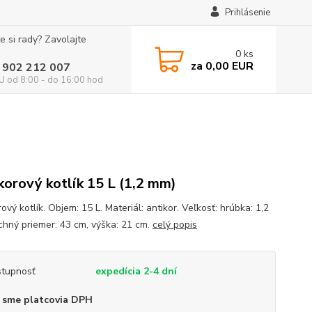
Prihlásenie
e si rady? Zavolajte
0
ks
za
0,00 EUR
 902 212 007
 od 8:00 - do 16:00 hod
korový kotlík 15 L (1,2 mm)
ový kotlík. Objem: 15 L. Materiál: antikor. Veľkosť: hrúbka: 1,2
chný priemer: 43 cm, výška: 21 cm.
celý popis
tupnosť
expedícia 2-4 dní
 sme platcovia DPH