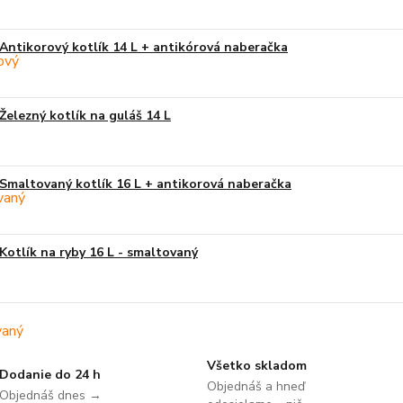
Antikorový kotlík 14 L + antikórová naberačka
Železný kotlík na guláš 14 L
Smaltovaný kotlík 16 L + antikorová naberačka
Kotlík na ryby 16 L - smaltovaný
Všetko skladom
Dodanie do 24 h
Objednáš a hneď
Objednáš dnes →