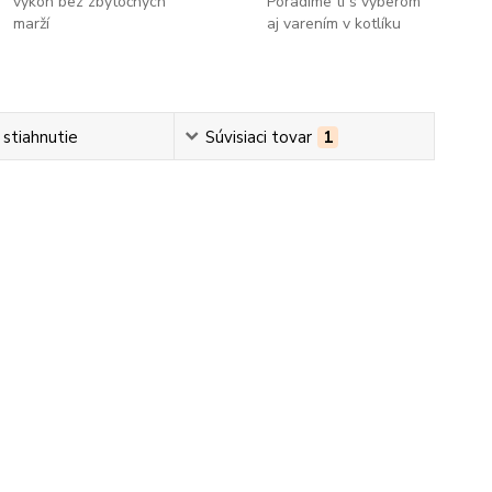
výkon bez zbytočných
Poradíme ti s výberom
marží
aj varením v kotlíku
 stiahnutie
Súvisiaci tovar
1