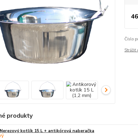
46
Číslo p
Strážiť
é produkty
Nerezový kotlík 15 L + antikórová naberačka