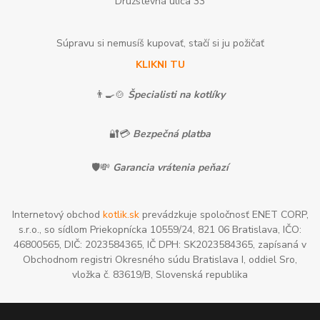
Družstevná ulica 33
Súpravu si nemusíš kupovať, stačí si ju požičať
KLIKNI TU
👨‍🍳🍲
Špecialisti na kotlíky
🔐💳
Bezpečná platba
🛡️💸
Garancia vrátenia peňazí
Internetový obchod
kotlik.sk
prevádzkuje spoločnosť ENET CORP,
s.r.o., so sídlom Priekopnícka 10559/24, 821 06 Bratislava, IČO:
46800565, DIČ: 2023584365, IČ DPH: SK2023584365, zapísaná v
Obchodnom registri Okresného súdu Bratislava I, oddiel Sro,
vložka č. 83619/B, Slovenská republika