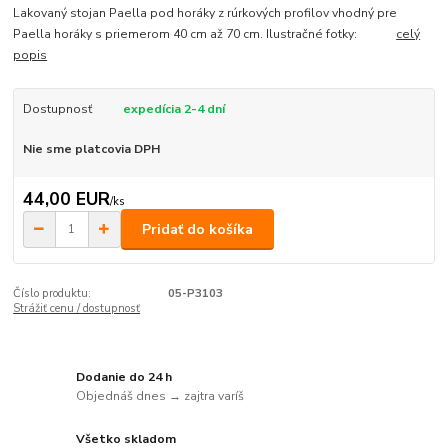
Lakovaný stojan Paella pod horáky z rúrkových profilov vhodný pre
Paella horáky s priemerom 40 cm až 70 cm. Ilustračné fotky:
celý
popis
Dostupnosť
expedícia 2-4 dní
Nie sme platcovia DPH
44,00 EUR
/
ks
Pridať do košíka
Číslo produktu:
05-P3103
Strážiť cenu / dostupnosť
Dodanie do 24 h
Objednáš dnes → zajtra varíš
Všetko skladom