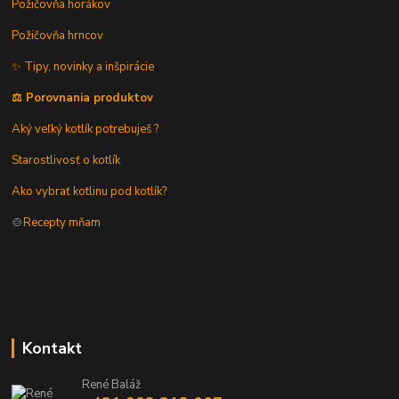
Požičovňa horákov
Požičovňa hrncov
✨ Tipy, novinky a inšpirácie
⚖️ Porovnania produktov
Aký veľký kotlík potrebuješ ?
Starostlivosť o kotlík
Ako vybrať kotlinu pod kotlík?
🍲
Recepty mňam
Kontakt
René Baláž