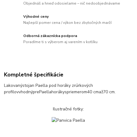
Objednáš a hneď odosielame – nič nedoobjednávame
Výhodné ceny
Najlepší pomer cena / výkon bez zbytočných marží
Odborná zákaznícka podpora
Poradíme ti s výberom aj varením v kotlíku
Kompletné špecifikácie
Lakovaný
stojan
Paella pod horáky
z
rúrkových
profilov
vhodný
pre
Paella
horáky
s
priemerom
40 cm
až
70
c
m
.
Ilustračné fotky: