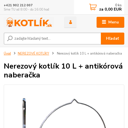
0
ks
+421 902 212 007
za
0,00 EUR
Sme TU od 8:00 - do 16:00 hod
Menu
Hľadať
Úvod
NEREZOVÉ KOTLÍKY
Nerezový kotlík 10 L + antikórová naberačka
Nerezový kotlík 10 L + antikórová
naberačka