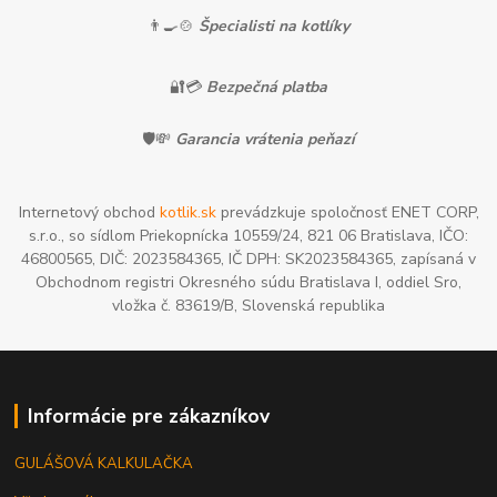
👨‍🍳🍲
Špecialisti na kotlíky
🔐💳
Bezpečná platba
🛡️💸
Garancia vrátenia peňazí
Internetový obchod
kotlik.sk
prevádzkuje spoločnosť ENET CORP,
s.r.o., so sídlom Priekopnícka 10559/24, 821 06 Bratislava, IČO:
46800565, DIČ: 2023584365, IČ DPH: SK2023584365, zapísaná v
Obchodnom registri Okresného súdu Bratislava I, oddiel Sro,
vložka č. 83619/B, Slovenská republika
Informácie pre zákazníkov
GULÁŠOVÁ KALKULAČKA