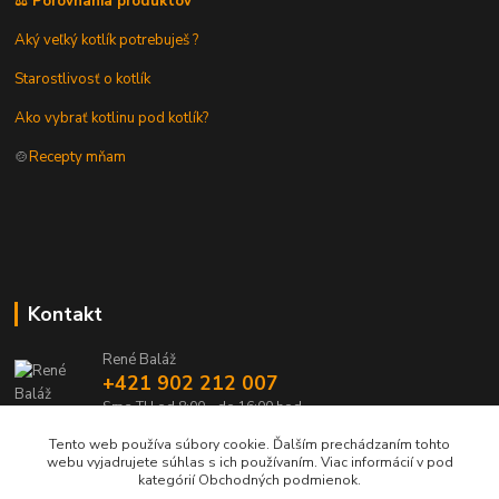
⚖️ Porovnania produktov
Aký veľký kotlík potrebuješ ?
Starostlivosť o kotlík
Ako vybrať kotlinu pod kotlík?
🍲
Recepty mňam
Kontakt
René Baláž
+421 902 212 007
Sme TU od 8:00 - do 16:00 hod
Tento web používa súbory cookie. Ďalším prechádzaním tohto
info@kotlik.sk
webu vyjadrujete súhlas s ich používaním. Viac informácií v pod
kategórií Obchodných podmienok.