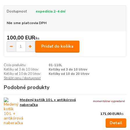
Dostupnosť
expedícia 2-4 dní
Nie sme platcovia DPH
100,00 EUR
/
ks
Pridať do košíka
Číslo produktu:
01-110L
Kotlíky od 3 do 10 litrov:
Kotlíky od 3 do 10 litrov
Kotlíky od 10 do 20 litrov:
Kotlíky od 10 do 20 litrov
Strážiť cenu / dostupnosť
Podobné produkty
Medený kotlík 10 L + antikórová
momentálne vypredané
naberačka
171,00 EUR
/
ks
Detail