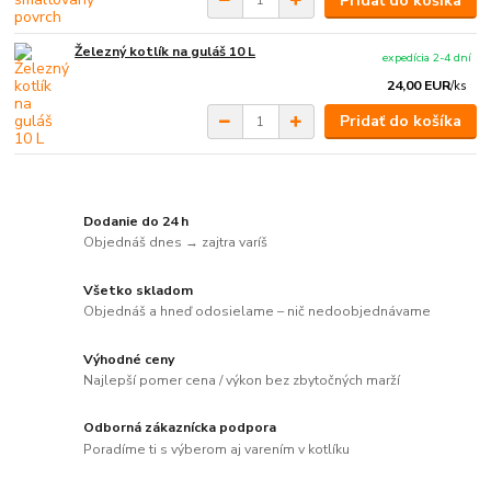
Pridať do košíka
Železný kotlík na guláš 10 L
expedícia 2-4 dní
24,00 EUR
/
ks
Pridať do košíka
Dodanie do 24 h
Objednáš dnes → zajtra varíš
Všetko skladom
Objednáš a hneď odosielame – nič nedoobjednávame
Výhodné ceny
Najlepší pomer cena / výkon bez zbytočných marží
Odborná zákaznícka podpora
Poradíme ti s výberom aj varením v kotlíku