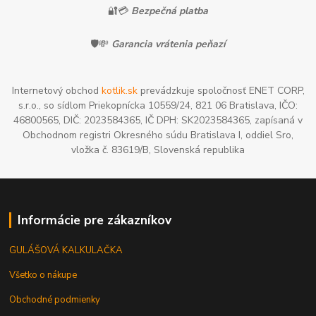
🔐💳
Bezpečná platba
🛡️💸
Garancia vrátenia peňazí
Internetový obchod
kotlik.sk
prevádzkuje spoločnosť ENET CORP,
s.r.o., so sídlom Priekopnícka 10559/24, 821 06 Bratislava, IČO:
46800565, DIČ: 2023584365, IČ DPH: SK2023584365, zapísaná v
Obchodnom registri Okresného súdu Bratislava I, oddiel Sro,
vložka č. 83619/B, Slovenská republika
Informácie pre zákazníkov
GULÁŠOVÁ KALKULAČKA
Všetko o nákupe
Obchodné podmienky