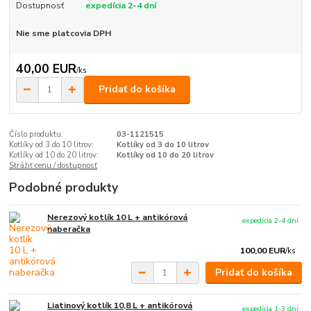
Dostupnosť
expedícia 2-4 dní
Nie sme platcovia DPH
40,00 EUR
/
ks
Pridať do košíka
Číslo produktu:
03-1121515
Kotlíky od 3 do 10 litrov:
Kotlíky od 3 do 10 litrov
Kotlíky od 10 do 20 litrov:
Kotlíky od 10 do 20 litrov
Strážiť cenu / dostupnosť
Podobné produkty
Nerezový kotlík 10 L + antikórová
expedícia 2-4 dní
naberačka
100,00 EUR
/
ks
Pridať do košíka
Liatinový kotlík 10,8 L + antikórová
expedícia 1-3 dní