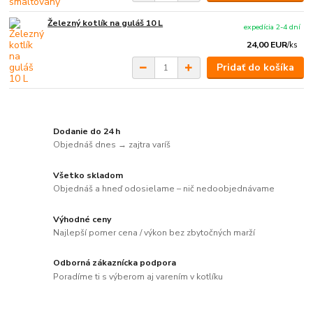
Železný kotlík na guláš 10 L
expedícia 2-4 dní
24,00 EUR
/
ks
Pridať do košíka
Dodanie do 24 h
Objednáš dnes → zajtra varíš
Všetko skladom
Objednáš a hneď odosielame – nič nedoobjednávame
Výhodné ceny
Najlepší pomer cena / výkon bez zbytočných marží
Odborná zákaznícka podpora
Poradíme ti s výberom aj varením v kotlíku