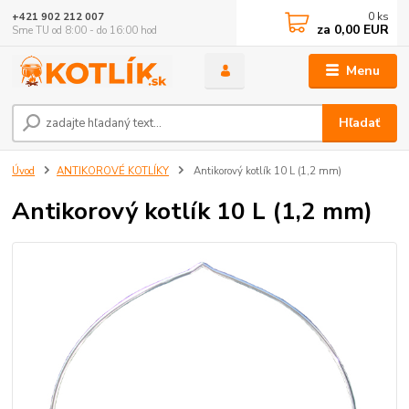
0
ks
+421 902 212 007
za
0,00 EUR
Sme TU od 8:00 - do 16:00 hod
Menu
Hľadať
Úvod
ANTIKOROVÉ KOTLÍKY
Antikorový kotlík 10 L (1,2 mm)
Antikorový kotlík 10 L (1,2 mm)