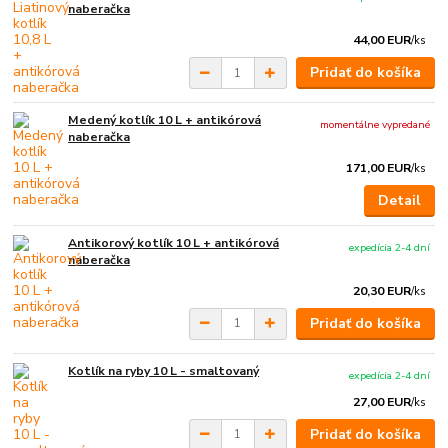
naberačka
44,00 EUR
/
ks
Pridať do košíka
Medený kotlík 10 L + antikórová
momentálne vypredané
naberačka
171,00 EUR
/
ks
Detail
Antikorový kotlík 10 L + antikórová
expedícia 2-4 dní
naberačka
20,30 EUR
/
ks
Pridať do košíka
Kotlík na ryby 10 L - smaltovaný
expedícia 2-4 dní
27,00 EUR
/
ks
Pridať do košíka