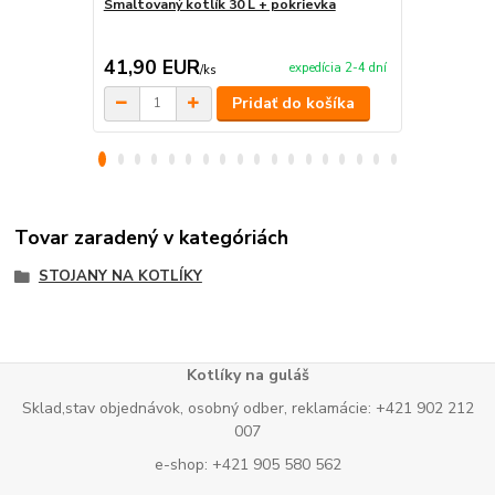
Smaltovaný kotlík 30 L + pokrievka
Smaltovaný k
naberačka
41,90 EUR
40,00 E
expedícia 2-4 dní
/
ks
Pridať do košíka
Tovar zaradený v kategóriách
STOJANY NA KOTLÍKY
Kotlíky na guláš
Sklad,stav objednávok, osobný odber, reklamácie: +421 902 212
007
e-shop: +421 905 580 562