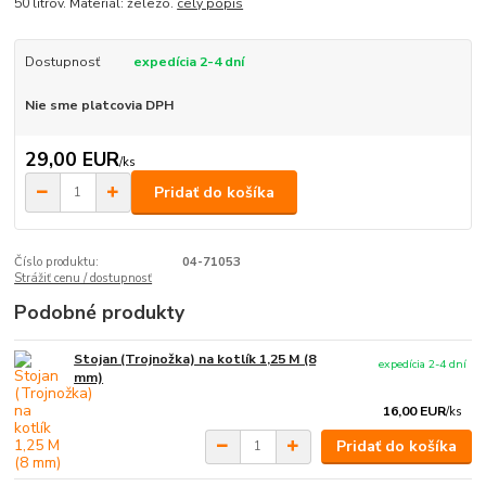
50 litrov. Materiál: železo.
celý popis
Dostupnosť
expedícia 2-4 dní
Nie sme platcovia DPH
29,00 EUR
/
ks
Pridať do košíka
Číslo produktu:
04-71053
Strážiť cenu / dostupnosť
Podobné produkty
Stojan (Trojnožka) na kotlík 1,25 M (8
expedícia 2-4 dní
mm)
16,00 EUR
/
ks
Pridať do košíka