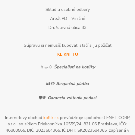
Sklad a osobné odbery
Areál PD - Viničné
Družstevná ulica 33
Súpravu si nemusíš kupovať, stačí si ju požičať
KLIKNI TU
👨‍🍳🍲
Špecialisti na kotlíky
🔐💳
Bezpečná platba
🛡️💸
Garancia vrátenia peňazí
Internetový obchod
kotlik.sk
prevádzkuje spoločnosť ENET CORP,
s.r.o., so sídlom Priekopnícka 10559/24, 821 06 Bratislava, IČO:
46800565, DIČ: 2023584365, IČ DPH: SK2023584365, zapísaná v