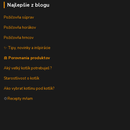
Najlepšie z blogu
Požičovňa súprav
Požičovňa horákov
Požičovňa hrncov
✨ Tipy, novinky a inšpirácie
⚖️ Porovnania produktov
Aký veľký kotlík potrebuješ ?
Starostlivosť o kotlík
Ako vybrať kotlinu pod kotlík?
🍲
Recepty mňam