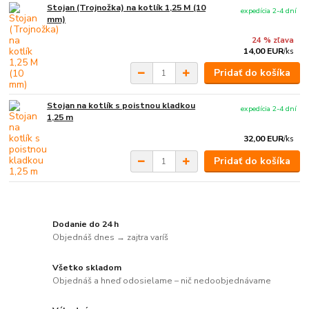
Stojan (Trojnožka) na kotlík 1,25 M (10
expedícia 2-4 dní
mm)
24 % zľava
14,00 EUR
/
ks
Pridať do košíka
Stojan na kotlík s poistnou kladkou
expedícia 2-4 dní
1,25 m
32,00 EUR
/
ks
Pridať do košíka
Dodanie do 24 h
Objednáš dnes → zajtra varíš
Všetko skladom
Objednáš a hneď odosielame – nič nedoobjednávame