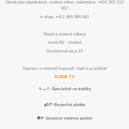
Sklad,stav objednávok, osobný odber, reklamácie: +421 902 212
007
e-shop: +421 905 580 562
Sklad a osobné odbery
Areál PD - Viničné
Družstevná ulica 33
Súpravu si nemusíš kupovať, stačí si ju požičať
KLIKNI TU
👨‍🍳🍲
Špecialisti na kotlíky
🔐💳
Bezpečná platba
🛡️💸
Garancia vrátenia peňazí