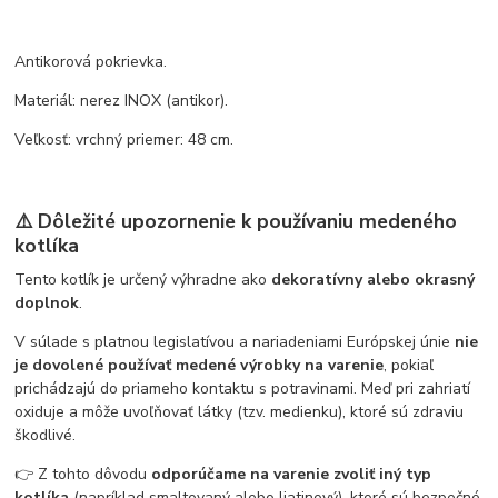
Antikorová pokrievka.
Materiál: nerez INOX (antikor).
Veľkosť: vrchný priemer: 48 cm.
⚠️ Dôležité upozornenie k používaniu medeného
kotlíka
Tento kotlík je určený výhradne ako
dekoratívny alebo okrasný
doplnok
.
V súlade s platnou legislatívou a nariadeniami Európskej únie
nie
je dovolené používať medené výrobky na varenie
, pokiaľ
prichádzajú do priameho kontaktu s potravinami. Meď pri zahriatí
oxiduje a môže uvoľňovať látky (tzv. medienku), ktoré sú zdraviu
škodlivé.
👉 Z tohto dôvodu
odporúčame na varenie zvoliť iný typ
kotlíka
(napríklad smaltovaný alebo liatinový), ktoré sú bezpečné