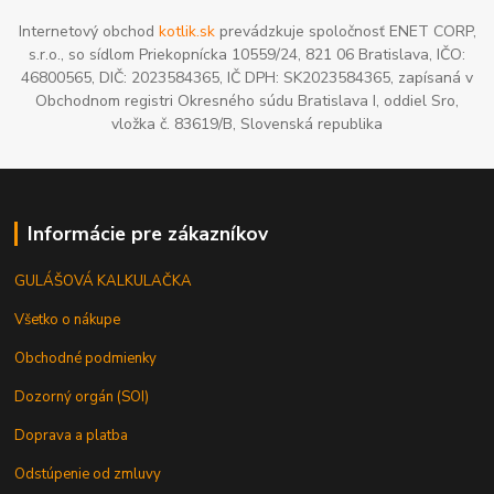
Internetový obchod
kotlik.sk
prevádzkuje spoločnosť ENET CORP,
s.r.o., so sídlom Priekopnícka 10559/24, 821 06 Bratislava, IČO:
46800565, DIČ: 2023584365, IČ DPH: SK2023584365, zapísaná v
Obchodnom registri Okresného súdu Bratislava I, oddiel Sro,
vložka č. 83619/B, Slovenská republika
Informácie pre zákazníkov
GULÁŠOVÁ KALKULAČKA
Všetko o nákupe
Obchodné podmienky
Dozorný orgán (SOI)
Doprava a platba
Odstúpenie od zmluvy