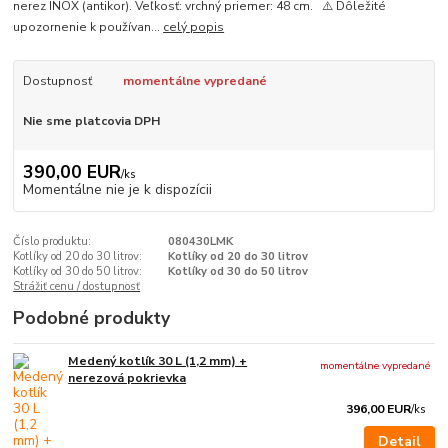
nerez INOX (antikor). Veľkosť: vrchný priemer: 48 cm. ⚠️ Dôležité
upozornenie k používan...
celý popis
Dostupnosť
momentálne vypredané
Nie sme platcovia DPH
390,00 EUR
/
ks
Momentálne nie je k dispozícii
Číslo produktu:
080430LMK
Kotlíky od 20 do 30 litrov:
Kotlíky od 20 do 30 litrov
Kotlíky od 30 do 50 litrov:
Kotlíky od 30 do 50 litrov
Strážiť cenu / dostupnosť
Podobné produkty
Medený kotlík 30 L (1,2 mm) +
momentálne vypredané
nerezová pokrievka
396,00 EUR
/
ks
Detail