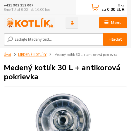
0
ks
+421 902 212 007
za
0,00 EUR
Sme TU od 8:00 - do 16:00 hod
Menu
Hľadať
Úvod
MEDENÉ KOTLÍKY
Medený kotlík 30 L + antikorová pokrievka
Medený kotlík 30 L + antikorová
pokrievka