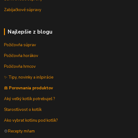
Zabíjačkové súpravy
Najlepšie z blogu
Požičovňa súprav
Požičovňa horákov
Požičovňa hrncov
✨ Tipy, novinky a inšpirácie
⚖️ Porovnania produktov
Aký veľký kotlík potrebuješ ?
Starostlivosť o kotlík
Ako vybrať kotlinu pod kotlík?
🍲
Recepty mňam