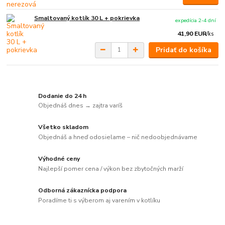
Smaltovaný kotlík 30 L + pokrievka
expedícia 2-4 dní
41,90 EUR
/
ks
Pridať do košíka
Dodanie do 24 h
Objednáš dnes → zajtra varíš
Všetko skladom
Objednáš a hneď odosielame – nič nedoobjednávame
Výhodné ceny
Najlepší pomer cena / výkon bez zbytočných marží
Odborná zákaznícka podpora
Poradíme ti s výberom aj varením v kotlíku