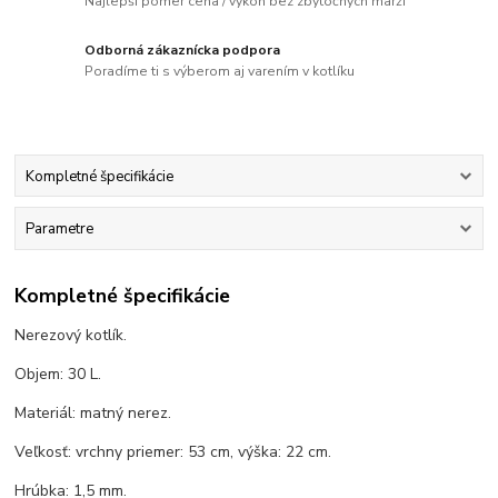
Najlepší pomer cena / výkon bez zbytočných marží
Odborná zákaznícka podpora
Poradíme ti s výberom aj varením v kotlíku
Kompletné špecifikácie
Parametre
Kompletné špecifikácie
Nerezový kotlík.
Objem: 30 L.
Materiál: matný nerez.
Veľkosť: vrchny priemer: 53 cm, výška: 22 cm.
Hrúbka: 1,5 mm.