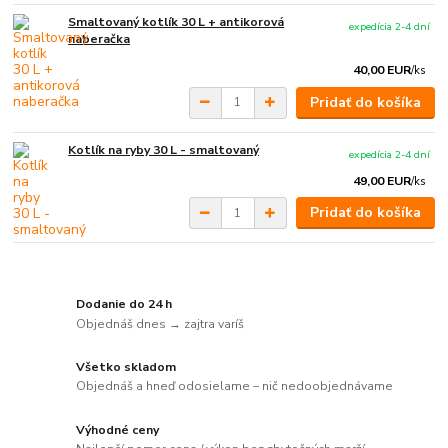
Smaltovaný kotlík 30 L + antikorová
expedícia 2-4 dní
naberačka
40,00 EUR
/
ks
Pridať do košíka
Kotlík na ryby 30 L - smaltovaný
expedícia 2-4 dní
49,00 EUR
/
ks
Pridať do košíka
Dodanie do 24 h
Objednáš dnes → zajtra varíš
Všetko skladom
Objednáš a hneď odosielame – nič nedoobjednávame
Výhodné ceny