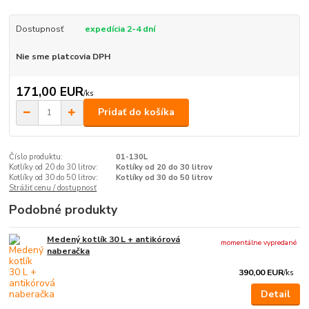
Dostupnosť
expedícia 2-4 dní
Nie sme platcovia DPH
171,00 EUR
/
ks
Pridať do košíka
Číslo produktu:
01-130L
Kotlíky od 20 do 30 litrov:
Kotlíky od 20 do 30 litrov
Kotlíky od 30 do 50 litrov:
Kotlíky od 30 do 50 litrov
Strážiť cenu / dostupnosť
Podobné produkty
Medený kotlík 30 L + antikórová
momentálne vypredané
naberačka
390,00 EUR
/
ks
Detail