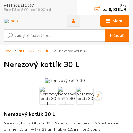
0
ks
+421 902 212 007
za
0,00 EUR
Sme TU od 8:00 - do 16:00 hod
Menu
Hľadať
Úvod
NEREZOVÉ KOTLÍKY
Nerezový kotlík 30 L
Nerezový kotlík 30 L
Nerezový kotlík 30 L
Nerezový kotlík. Objem: 30 L. Materiál: matný nerez. Veľkosť: vrchny
priemer: 53 cm, výška: 22 cm. Hrúbka: 1,5 mm.
celý popis