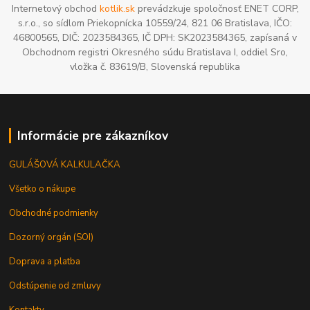
Internetový obchod
kotlik.sk
prevádzkuje spoločnosť ENET CORP,
s.r.o., so sídlom Priekopnícka 10559/24, 821 06 Bratislava, IČO:
46800565, DIČ: 2023584365, IČ DPH: SK2023584365, zapísaná v
Obchodnom registri Okresného súdu Bratislava I, oddiel Sro,
vložka č. 83619/B, Slovenská republika
Informácie pre zákazníkov
GULÁŠOVÁ KALKULAČKA
Všetko o nákupe
Obchodné podmienky
Dozorný orgán (SOI)
Doprava a platba
Odstúpenie od zmluvy