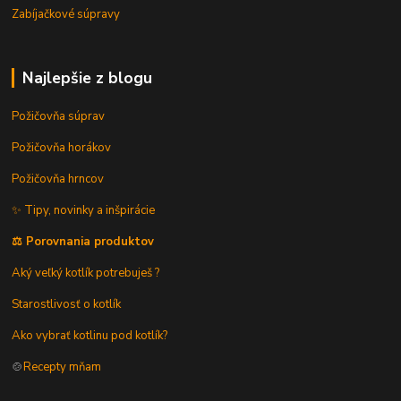
Zabíjačkové súpravy
Najlepšie z blogu
Požičovňa súprav
Požičovňa horákov
Požičovňa hrncov
✨ Tipy, novinky a inšpirácie
⚖️ Porovnania produktov
Aký veľký kotlík potrebuješ ?
Starostlivosť o kotlík
Ako vybrať kotlinu pod kotlík?
🍲
Recepty mňam