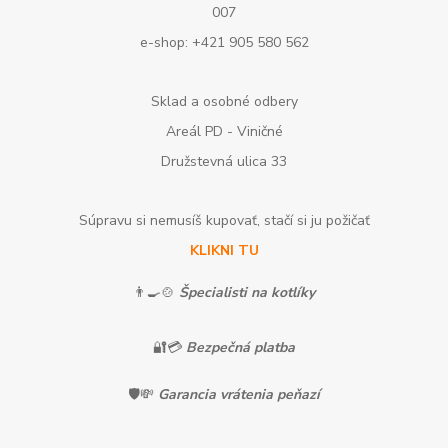
007
e-shop: +421 905 580 562
Sklad a osobné odbery
Areál PD - Viničné
Družstevná ulica 33
Súpravu si nemusíš kupovať, stačí si ju požičať
KLIKNI TU
👨‍🍳🍲
Špecialisti na kotlíky
🔐💳
Bezpečná platba
🛡️💸
Garancia vrátenia peňazí