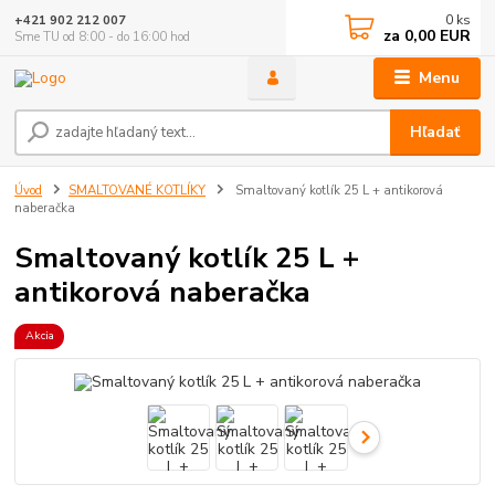
0
ks
+421 902 212 007
za
0,00 EUR
Sme TU od 8:00 - do 16:00 hod
Menu
Hľadať
Úvod
SMALTOVANÉ KOTLÍKY
Smaltovaný kotlík 25 L + antikorová
naberačka
Smaltovaný kotlík 25 L +
antikorová naberačka
Akcia