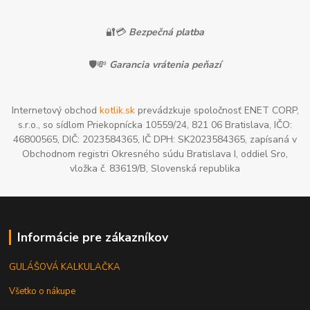
🔐💳
Bezpečná platba
🛡️💸
Garancia vrátenia peňazí
Internetový obchod
kotlik.sk
prevádzkuje spoločnosť ENET CORP,
s.r.o., so sídlom Priekopnícka 10559/24, 821 06 Bratislava, IČO:
46800565, DIČ: 2023584365, IČ DPH: SK2023584365, zapísaná v
Obchodnom registri Okresného súdu Bratislava I, oddiel Sro,
vložka č. 83619/B, Slovenská republika
Informácie pre zákazníkov
GULÁŠOVÁ KALKULAČKA
Všetko o nákupe