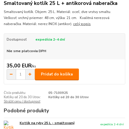
Smaltovaný kotlík 25 L + antikorová naberačka
Smaltovaný kotlík. Objem: 25 L. Materiál: oceľ, dve vrstvy smaltu.
Veľkosť: vrchný priemer: 48 cm, výška: 21 cm. Kvalitná nerezová
naberačka. Materiál: nerez INOX (antikor).
celý popis
Dostupnosť
expedícia 2-4 dní
Nie sme platcovia DPH
35,00 EUR
/
ks
Pridať do košíka
Číslo produktu:
05-7100925
Kotlíky od 20 do 30 litrov:
Kotlíky od 20 do 30 litrov
Strážiť cenu / dostupnosť
Podobné produkty
Kotlík na ryby 25 L - smaltovaný
expedícia 2-4 dní