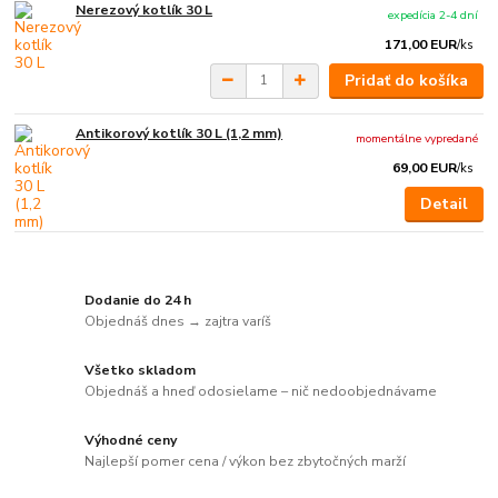
Nerezový kotlík 30 L
expedícia 2-4 dní
171,00 EUR
/
ks
Pridať do košíka
Antikorový kotlík 30 L (1,2 mm)
momentálne vypredané
69,00 EUR
/
ks
Detail
Dodanie do 24 h
Objednáš dnes → zajtra varíš
Všetko skladom
Objednáš a hneď odosielame – nič nedoobjednávame
Výhodné ceny
Najlepší pomer cena / výkon bez zbytočných marží