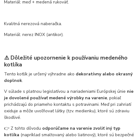
Materiál: meď + medená rukoväť.
Kvalitná nerezová naberačka.
Materiál: nerez INOX (antikor).
⚠️ Dôležité upozornenie k používaniu medeného
kotlíka
Tento kotlík je určený výhradne ako
dekoratívny alebo okrasný
doplnok
.
V súlade s platnou legislatívou a nariadeniami Európskej únie
nie
je dovolené používať medené výrobky na varenie
, pokiaľ
prichádzajú do priameho kontaktu s potravinami. Meď pri zahriatí
oxiduje a môže uvoľňovať látky (tzv. medienku), ktoré sú zdraviu
škodlivé.
👉 Z tohto dôvodu
odporúčame na varenie zvoliť iný typ
kotlíka
(napríklad smaltovaný alebo liatinový), ktoré sú bezpečné