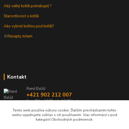
Aký veľký kotlík potrebuješ ?
Starostlivosť o kotlík
Ako vybrať kotlinu pod kotlík?
🍲
Recepty mňam
Kontakt
René Baláž
+421 902 212 007
Sme TU od 8:00 - do 16:00 hod
Tento web používa súbory cookie. Ďalším prechádzaním tohto
info@kotlik.sk
webu vyjadrujete súhlas s ich používaním. Viac informácií v pod
kategórií Obchodných podmienok.