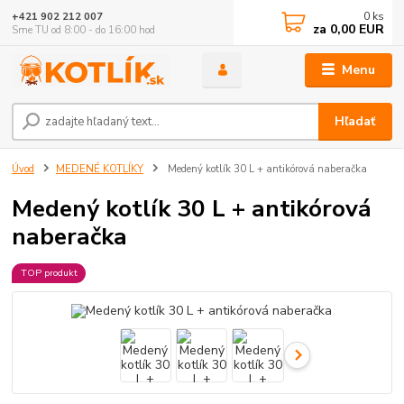
0
ks
+421 902 212 007
za
0,00 EUR
Sme TU od 8:00 - do 16:00 hod
Menu
Hľadať
Úvod
MEDENÉ KOTLÍKY
Medený kotlík 30 L + antikórová naberačka
Medený kotlík 30 L + antikórová
naberačka
TOP produkt