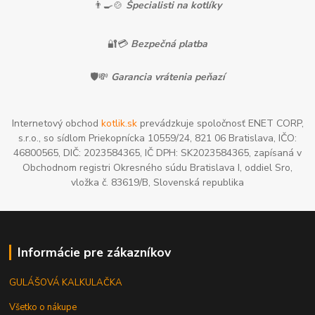
👨‍🍳🍲
Špecialisti na kotlíky
🔐💳
Bezpečná platba
🛡️💸
Garancia vrátenia peňazí
Internetový obchod
kotlik.sk
prevádzkuje spoločnosť ENET CORP,
s.r.o., so sídlom Priekopnícka 10559/24, 821 06 Bratislava, IČO:
46800565, DIČ: 2023584365, IČ DPH: SK2023584365, zapísaná v
Obchodnom registri Okresného súdu Bratislava I, oddiel Sro,
vložka č. 83619/B, Slovenská republika
Informácie pre zákazníkov
GULÁŠOVÁ KALKULAČKA
Všetko o nákupe