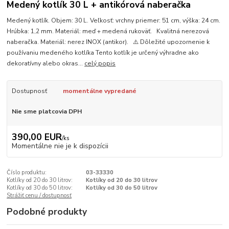
Medený kotlík 30 L + antikórová naberačka
Medený kotlík. Objem: 30 L. Veľkosť: vrchny priemer: 51 cm, výška: 24 cm.
Hrúbka: 1,2 mm. Materiál: meď + medená rukoväť. Kvalitná nerezová
naberačka. Materiál: nerez INOX (antikor). ⚠️ Dôležité upozornenie k
používaniu medeného kotlíka Tento kotlík je určený výhradne ako
dekoratívny alebo okras...
celý popis
Dostupnosť
momentálne vypredané
Nie sme platcovia DPH
390,00 EUR
/
ks
Momentálne nie je k dispozícii
Číslo produktu:
03-33330
Kotlíky od 20 do 30 litrov:
Kotlíky od 20 do 30 litrov
Kotlíky od 30 do 50 litrov:
Kotlíky od 30 do 50 litrov
Strážiť cenu / dostupnosť
Podobné produkty