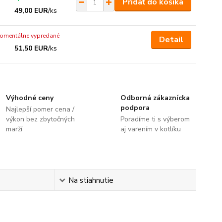
Pridať do košíka
49,00 EUR
/
ks
omentálne vypredané
Detail
51,50 EUR
/
ks
Výhodné ceny
Odborná zákaznícka
podpora
Najlepší pomer cena /
výkon bez zbytočných
Poradíme ti s výberom
marží
aj varením v kotlíku
Na stiahnutie