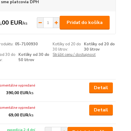
 sme platcovia DPH
,00 EUR
Pridať do košíka
/
ks
roduktu:
05-7100930
Kotlíky od 20 do
Kotlíky od 20 do
30 litrov:
30 litrov
 od 30 do
Kotlíky od 30 do
Strážiť cenu / dostupnosť
v:
50 litrov
omentálne vypredané
Detail
390,00 EUR
/
ks
omentálne vypredané
Detail
69,00 EUR
/
ks
expedícia 2-4 dní