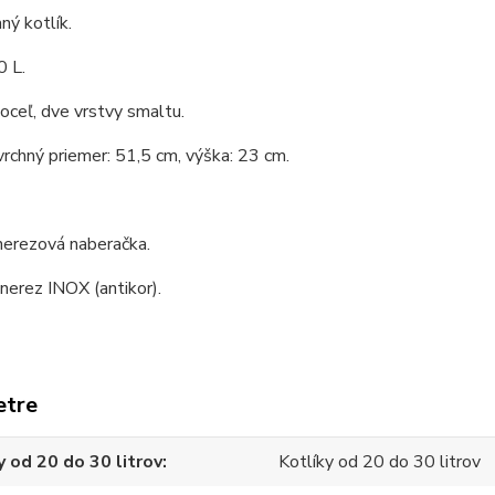
ý kotlík.
0 L.
 oceľ, dve vrstvy smaltu.
vrchný priemer: 51,5 cm, výška: 23 cm.
nerezová naberačka.
 nerez INOX (antikor).
etre
y od 20 do 30 litrov
Kotlíky od 20 do 30 litrov