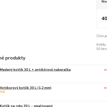
Nie
40
Číslo p
Kotlíky
50 litro
é produkty
Medený kotlík 30 L + antikórová naberačka
m
Antikorový kotlík 30 L (1,2 mm)
m
Kotlík na ryby 30 L - smaltovaný