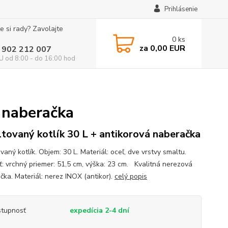
Prihlásenie
e si rady? Zavolajte
0
ks
za
0,00 EUR
 902 212 007
 od 8:00 - do 16:00 hod
 naberačka
tovaný kotlík 30 L + antikorová naberačka
aný kotlík. Objem: 30 L. Materiál: oceľ, dve vrstvy smaltu.
ť: vrchný priemer: 51,5 cm, výška: 23 cm. Kvalitná nerezová
čka. Materiál: nerez INOX (antikor).
celý popis
tupnosť
expedícia 2-4 dní