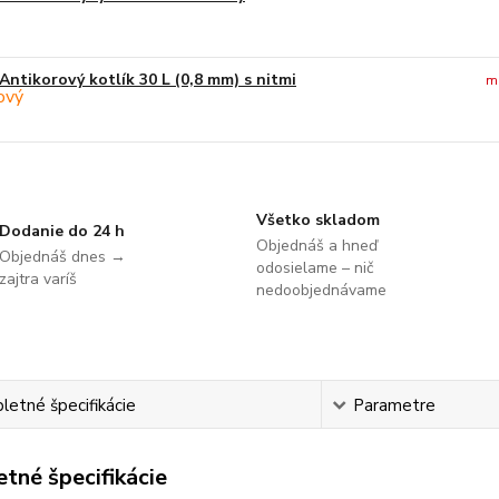
Antikorový kotlík 30 L (0,8 mm) s nitmi
m
Všetko skladom
Dodanie do 24 h
Objednáš a hneď
Objednáš dnes →
odosielame – nič
zajtra varíš
nedoobjednávame
etné špecifikácie
Parametre
tné špecifikácie