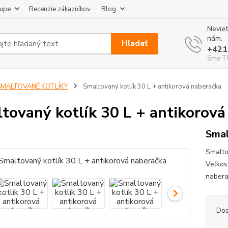
kupe
Recenzie zákazníkov
Blog
Neviet
nám.
Hľadať
+421
Sme TU
SMALTOVANÉ KOTLÍKY
Smaltovaný kotlík 30 L + antikorová naberačka
tovaný kotlík 30 L + antikorová
Smal
Smaltov
Veľkos
nabera
Dos