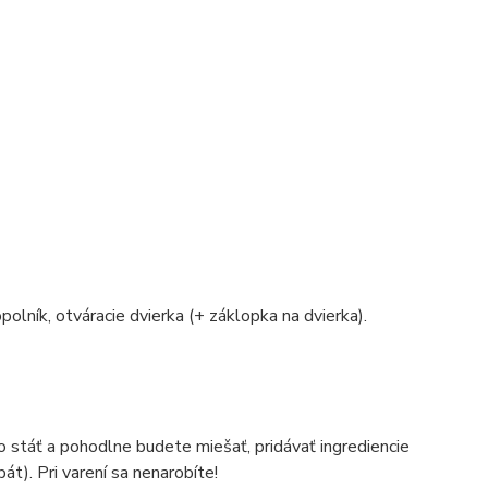
polník, otváracie dvierka (+ záklopka na dvierka).
o stáť a pohodlne budete miešať, pridávať ingrediencie
át). Pri varení sa nenarobíte!