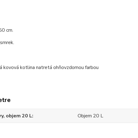
50 cm.
 smrek.
etre
y, objem 20 L
Objem 20 L