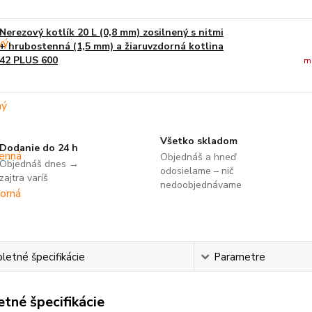
Nerezový kotlík 20 L (0,8 mm) zosilnený s nitmi
+ hrubostenná (1,5 mm) a žiaruvzdorná kotlina
42 PLUS 600
m
Všetko skladom
Dodanie do 24 h
Objednáš a hneď
Objednáš dnes →
odosielame – nič
zajtra varíš
nedoobjednávame
etné špecifikácie
Parametre
tné špecifikácie