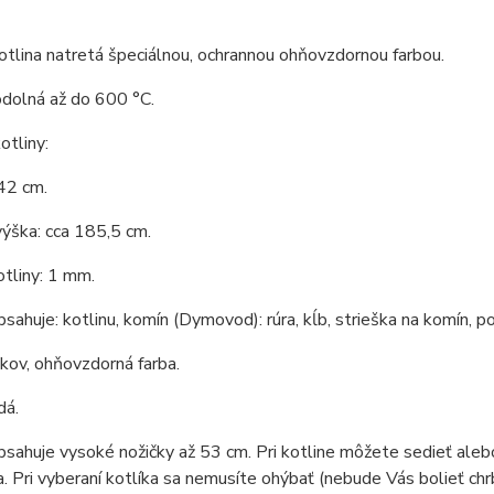
tlina natretá špeciálnou, ochrannou ohňovzdornou farbou.
odolná až do 600 °C.
tliny:
42 cm.
ýška: cca 185,5 cm.
tliny: 1 mm.
bsahuje: kotlinu, komín (Dymovod): rúra, kĺb, strieška na komín, po
 kov, ohňovzdorná farba.
dá.
bsahuje vysoké nožičky až 53 cm. Pri kotline môžete sedieť aleb
a. Pri vyberaní kotlíka sa nemusíte ohýbať (nebude Vás bolieť chrb