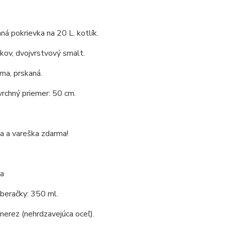
á pokrievka na 20 L. kotlík.
 kov, dvojvrstvový smalt.
rna, prskaná.
vrchný priemer: 50 cm.
a a vareška zdarma!
a
beračky: 350 ml.
 nerez (nehrdzavejúca oceľ).