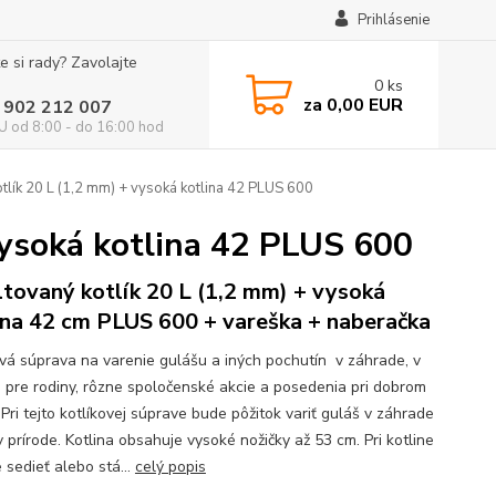
Prihlásenie
e si rady? Zavolajte
0
ks
za
0,00 EUR
 902 212 007
 od 8:00 - do 16:00 hod
lík 20 L (1,2 mm) + vysoká kotlina 42 PLUS 600
vysoká kotlina 42 PLUS 600
tovaný kotlík 20 L (1,2 mm) + vysoká
ina 42 cm PLUS 600 + vareška + naberačka
ová súprava na varenie gulášu a iných pochutín v záhrade, v
e pre rodiny, rôzne spoločenské akcie a posedenia pri dobrom
 Pri tejto kotlíkovej súprave bude pôžitok variť guláš v záhrade
 prírode. Kotlina obsahuje vysoké nožičky až 53 cm. Pri kotline
 sedieť alebo stá...
celý popis