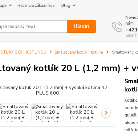
kupe
Recenzie zákazníkov
Blog
Neviet
nám.
Hľadať
+421
Sme TU
KOTLÍKY S OH. KOTLINOU
Smaltovaný kotlík + kotlina
Smaltovaný kot
tovaný kotlík 20 L (1,2 mm) + 
Smal
kotl
Kotlík
prírod
guláši.
alebo v
môžete