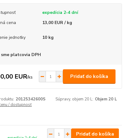
tupnosť
expedícia 2-4 dní
ná cena
13,00 EUR / kg
enie jednotky
10 kg
 sme platcovia DPH
0,00 EUR
Pridať do košíka
/
ks
roduktu:
20125342600S
Súpravy, objem 20 L:
Objem 20 L
 cenu / dostupnosť
Pridať do košíka
expedícia 2-4 dní