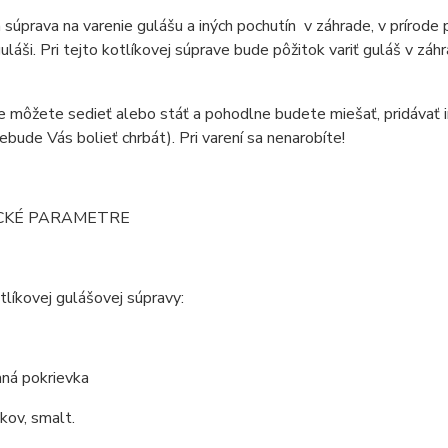
 súprava na varenie gulášu a iných pochutín v záhrade, v prírode 
láši. Pri tejto kotlíkovej súprave bude pôžitok variť guláš v záh
ne môžete sedieť alebo stáť a pohodlne budete miešať, pridávať in
ebude Vás bolieť chrbát). Pri varení sa nenarobíte!
CKÉ PARAMETRE
líkovej gulášovej súpravy:
ná pokrievka
 kov, smalt.