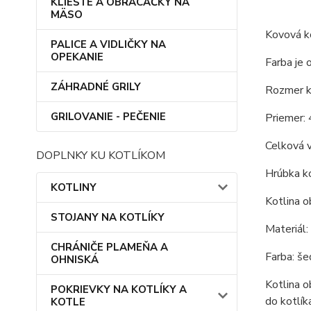
KLIEŠTE A OBRACAČKY NA
MÄSO
Kovová ko
PALICE A VIDLIČKY NA
OPEKANIE
Farba je 
ZÁHRADNÉ GRILY
Rozmer ko
GRILOVANIE - PEČENIE
Priemer: 
Celková v
DOPLNKY KU KOTLÍKOM
Hrúbka ko
KOTLINY
Kotlina o
STOJANY NA KOTLÍKY
Materiál:
CHRÁNIČE PLAMEŇA A
Farba: še
OHNISKÁ
Kotlina o
POKRIEVKY NA KOTLÍKY A
do kotlík
KOTLE