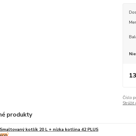
Dos
Mer
Bal
Nie
13
Číslo p
Strážiť
é produkty
Smaltovaný kotlík 20 L + nízka kotlina 42 PLUS
600