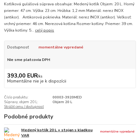
Kotlíková gulášová súprava obsahuje: Medený kotlík Objem: 20 L. Horný
priemer: 47 cm. Výška: 23 cm. Hrúbka: 1,2 mm Materiál: nerez INOX
(antikor). Antikorová pokrievka. Materiál: nerez INOX (antikor). Veľkosť:
vrchný priemer: 46 cm. Nerezová kotlina Rozmer kotliny: Priemer: 39 cm.
Výška kotliny: 5...
celý popis
Dostupnosť
momentálne vypredané
Nie sme platcovia DPH
393,00 EUR
/
ks
Momentálne nie je k dispozícii
Číslo produktu:
00003-3920MED
Súpravy, objem 20 L:
Objem 20 L
Strážiť cenu / dostupnosť
Podobné produkty
Medený kotlík 20 L + stojan s kladkou
momentálne vypredané
VAR