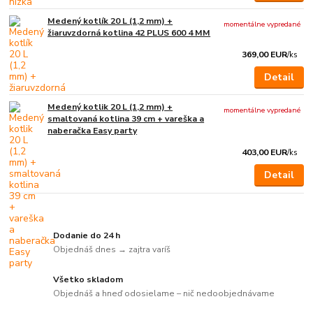
Medený kotlík 20 L (1,2 mm) +
momentálne vypredané
žiaruvzdorná kotlina 42 PLUS 600 4 MM
369,00 EUR
/
ks
Detail
Medený kotlik 20 L (1,2 mm) +
momentálne vypredané
smaltovaná kotlina 39 cm + vareška a
naberačka Easy party
403,00 EUR
/
ks
Detail
Dodanie do 24 h
Objednáš dnes → zajtra varíš
Všetko skladom
Objednáš a hneď odosielame – nič nedoobjednávame