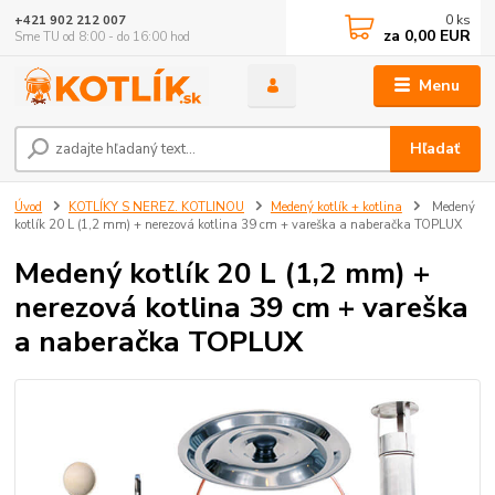
0
ks
+421 902 212 007
za
0,00 EUR
Sme TU od 8:00 - do 16:00 hod
Menu
Hľadať
Úvod
KOTLÍKY S NEREZ. KOTLINOU
Medený kotlík + kotlina
Medený
kotlík 20 L (1,2 mm) + nerezová kotlina 39 cm + vareška a naberačka TOPLUX
Medený kotlík 20 L (1,2 mm) +
nerezová kotlina 39 cm + vareška
a naberačka TOPLUX