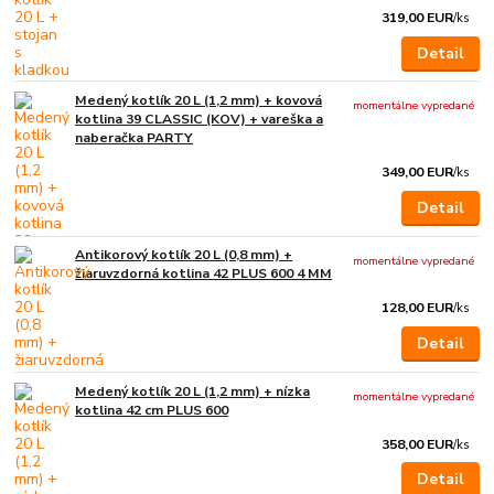
319,00 EUR
/
ks
Detail
Medený kotlík 20 L (1,2 mm) + kovová
momentálne vypredané
kotlina 39 CLASSIC (KOV) + vareška a
naberačka PARTY
349,00 EUR
/
ks
Detail
Antikorový kotlík 20 L (0,8 mm) +
momentálne vypredané
žiaruvzdorná kotlina 42 PLUS 600 4 MM
128,00 EUR
/
ks
Detail
Medený kotlík 20 L (1,2 mm) + nízka
momentálne vypredané
kotlina 42 cm PLUS 600
358,00 EUR
/
ks
Detail