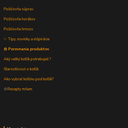
Požičovňa súprav
Požičovňa horákov
Požičovňa hrncov
✨ Tipy, novinky a inšpirácie
⚖️ Porovnania produktov
Aký veľký kotlík potrebuješ ?
Starostlivosť o kotlík
Ako vybrať kotlinu pod kotlík?
🍲
Recepty mňam