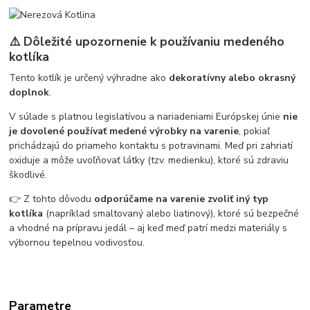
⚠️ Dôležité upozornenie k používaniu medeného
kotlíka
Tento kotlík je určený výhradne ako
dekoratívny alebo okrasný
doplnok
.
V súlade s platnou legislatívou a nariadeniami Európskej únie
nie
je dovolené používať medené výrobky na varenie
, pokiaľ
prichádzajú do priameho kontaktu s potravinami. Meď pri zahriatí
oxiduje a môže uvoľňovať látky (tzv. medienku), ktoré sú zdraviu
škodlivé.
👉 Z tohto dôvodu
odporúčame na varenie zvoliť iný typ
kotlíka
(napríklad smaltovaný alebo liatinový), ktoré sú bezpečné
a vhodné na prípravu jedál – aj keď meď patrí medzi materiály s
výbornou tepelnou vodivosťou.
Parametre