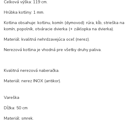
Celková výška: 119 cm.
Hrúbka kotliny: 1 mm.
Kotlina obsahuje: kotlinu, komín (dymovod): rúra, kĺb, strieška na
komín, popolník, otváracie dvierka (+ záklopka na dvierka).
Materiál: kvalitná nehrdzavejúca oceľ (nerez).
Nerezová kotlina je vhodná pre všetky druhy paliva.
Kvalitná nerezová naberačka.
Materiál: nerez INOX (antikor).
Vareška
Dĺžka: 50 cm
Materiál: smrek.