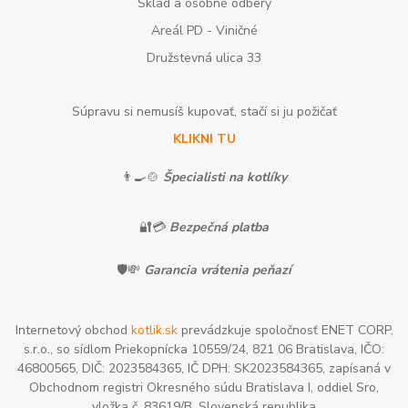
Sklad a osobné odbery
Areál PD - Viničné
Družstevná ulica 33
Súpravu si nemusíš kupovať, stačí si ju požičať
KLIKNI TU
👨‍🍳🍲
Špecialisti na kotlíky
🔐💳
Bezpečná platba
🛡️💸
Garancia vrátenia peňazí
Internetový obchod
kotlik.sk
prevádzkuje spoločnosť ENET CORP,
s.r.o., so sídlom Priekopnícka 10559/24, 821 06 Bratislava, IČO:
46800565, DIČ: 2023584365, IČ DPH: SK2023584365, zapísaná v
Obchodnom registri Okresného súdu Bratislava I, oddiel Sro,
vložka č. 83619/B, Slovenská republika