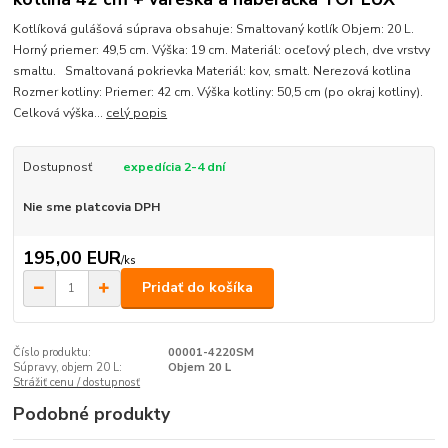
Kotlíková gulášová súprava obsahuje: Smaltovaný kotlík Objem: 20 L.
Horný priemer: 49,5 cm. Výška: 19 cm. Materiál: oceľový plech, dve vrstvy
smaltu. Smaltovaná pokrievka Materiál: kov, smalt. Nerezová kotlina
Rozmer kotliny: Priemer: 42 cm. Výška kotliny: 50,5 cm (po okraj kotliny).
Celková výška...
celý popis
Dostupnosť
expedícia 2-4 dní
Nie sme platcovia DPH
195,00 EUR
/
ks
Pridať do košíka
Číslo produktu:
00001-4220SM
Súpravy, objem 20 L:
Objem 20 L
Strážiť cenu / dostupnosť
Podobné produkty