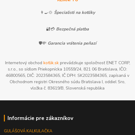
👨‍🍳🍲
Špecialisti na kotlíky
🔐💳
Bezpečná platba
🛡️💸
Garancia vrátenia peňazí
Internetový obchod
kotlik.sk
prevádzkuje spoločnosť ENET CORP,
s.r.o., so sídlom Priekopnícka 10559/24, 821 06 Bratislava, IČO:
46800565, DIČ: 2023584365, IČ DPH: SK2023584365, zapísaná v
Obchodnom registri Okresného súdu Bratislava I, oddiel Sro,
vložka č. 83619/B, Slovenská republika
Informácie pre zákazníkov
GULÁŠOVÁ KALKULAČKA