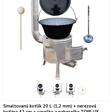
Smaltovaný kotlík 20 L (1,2 mm) + nerezová
kotlina 42 cm + vareška a naberačka TOPLUX