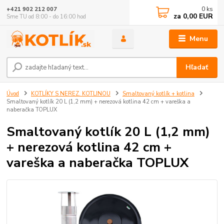
0
ks
+421 902 212 007
za
0,00 EUR
Sme TU od 8:00 - do 16:00 hod
Menu
Hľadať
Úvod
KOTLÍKY S NEREZ. KOTLINOU
Smaltovaný kotlík + kotlina
Smaltovaný kotlík 20 L (1,2 mm) + nerezová kotlina 42 cm + vareška a
naberačka TOPLUX
Smaltovaný kotlík 20 L (1,2 mm)
+ nerezová kotlina 42 cm +
vareška a naberačka TOPLUX