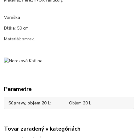
Materiál: nerez INOX (antikor).
Vareška
Dĺžka: 50 cm
Materiál: smrek.
Parametre
Súpravy, objem 20 L
Objem 20 L
Tovar zaradený v kategóriách