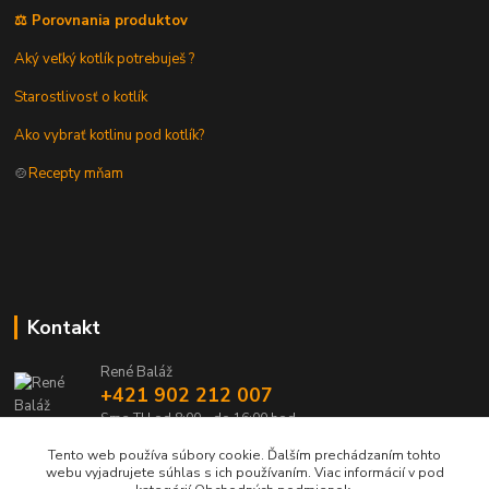
⚖️ Porovnania produktov
Aký veľký kotlík potrebuješ ?
Starostlivosť o kotlík
Ako vybrať kotlinu pod kotlík?
🍲
Recepty mňam
Kontakt
René Baláž
+421 902 212 007
Sme TU od 8:00 - do 16:00 hod
Tento web používa súbory cookie. Ďalším prechádzaním tohto
info@kotlik.sk
webu vyjadrujete súhlas s ich používaním. Viac informácií v pod