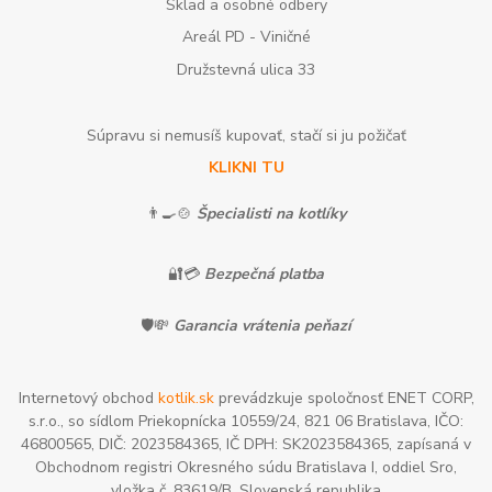
Sklad a osobné odbery
Areál PD - Viničné
Družstevná ulica 33
Súpravu si nemusíš kupovať, stačí si ju požičať
KLIKNI TU
👨‍🍳🍲
Špecialisti na kotlíky
🔐💳
Bezpečná platba
🛡️💸
Garancia vrátenia peňazí
Internetový obchod
kotlik.sk
prevádzkuje spoločnosť ENET CORP,
s.r.o., so sídlom Priekopnícka 10559/24, 821 06 Bratislava, IČO:
46800565, DIČ: 2023584365, IČ DPH: SK2023584365, zapísaná v
Obchodnom registri Okresného súdu Bratislava I, oddiel Sro,
vložka č. 83619/B, Slovenská republika