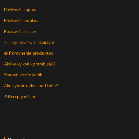
Požičovňa súprav
Požičovňa horákov
Požičovňa hrncov
✨ Tipy, novinky a inšpirácie
⚖️ Porovnania produktov
Aký veľký kotlík potrebuješ ?
Starostlivosť o kotlík
Ako vybrať kotlinu pod kotlík?
🍲
Recepty mňam