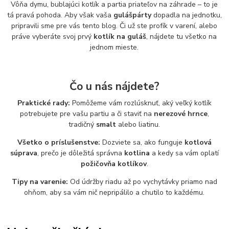
Vôňa dymu, bublajúci kotlík a partia priateľov na záhrade – to je
tá pravá pohoda. Aby však vaša
gulášpárty
dopadla na jednotku,
pripravili sme pre vás tento blog. Či už ste profík v varení, alebo
práve vyberáte svoj prvý
kotlík na guláš
, nájdete tu všetko na
jednom mieste.
Čo u nás nájdete?
Praktické rady:
Pomôžeme vám rozlúsknuť, aký veľký kotlík
potrebujete pre vašu partiu a či staviť na
nerezové hrnce
,
tradičný
smalt
alebo liatinu.
Všetko o príslušenstve:
Dozviete sa, ako funguje
kotlová
súprava
, prečo je dôležitá správna
kotlina
a kedy sa vám oplatí
požičovňa kotlíkov
.
Tipy na varenie:
Od údržby riadu až po vychytávky priamo nad
ohňom, aby sa vám nič nepripálilo a chutilo to každému.