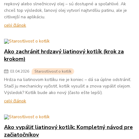
repkový alebo slnečnicový olej – sú dostupné a spoľahlivé. Ak
chceš top výsledok, ľanový olej vytvorí najtvrdšiu patinu, ale je
citlivejší na aplikáciu.
celý článok
Ako zachrániť hrdzavý liatinový kotlík (krok za
krokom)
03
.
04
.
2026
Starostlivosť o kotlík
Hrdza na liatinovom kotlíku nie je koniec – dá sa úplne odstrániť.
Stačí ju mechanicky vyčistiť, kotlík vysušiť a znova vypáliť olejom.
Výsledok? Kotlík bude ako nový (často ešte lepší).
celý článok
Ako vypáliť liatinový kotlík: Kompletný návod pre
začiatočníkov