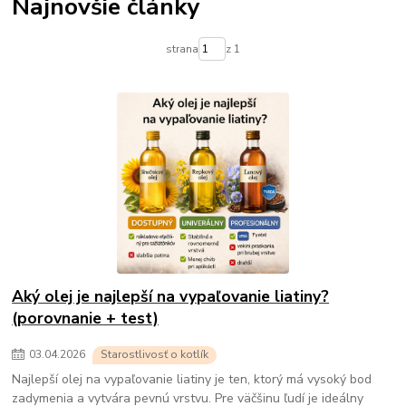
Najnovšie články
strana
z 1
Aký olej je najlepší na vypaľovanie liatiny?
(porovnanie + test)
03
.
04
.
2026
Starostlivosť o kotlík
Najlepší olej na vypaľovanie liatiny je ten, ktorý má vysoký bod
zadymenia a vytvára pevnú vrstvu. Pre väčšinu ľudí je ideálny