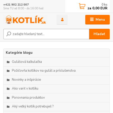
0
ks
+421 902 212 007
za
0,00 EUR
Sme TU od 8:00 - do 16:00 hod
Menu
Hľadať
Kategórie blogu
Gulášová kalkulačka
Požičovňa kotlíkov na guláš a príslušenstva
Novinky a inšpirácie
Ako variť v kotlíku
Porovnania produktov
Aký veľký kotlík potrebuješ ?