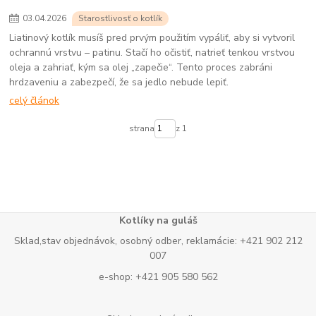
03
.
04
.
2026
Starostlivosť o kotlík
Liatinový kotlík musíš pred prvým použitím vypáliť, aby si vytvoril
ochrannú vrstvu – patinu. Stačí ho očistiť, natrieť tenkou vrstvou
oleja a zahriať, kým sa olej „zapečie“. Tento proces zabráni
hrdzaveniu a zabezpečí, že sa jedlo nebude lepiť.
celý článok
strana
z 1
Kotlíky na guláš
Sklad,stav objednávok, osobný odber, reklamácie: +421 902 212
007
e-shop: +421 905 580 562