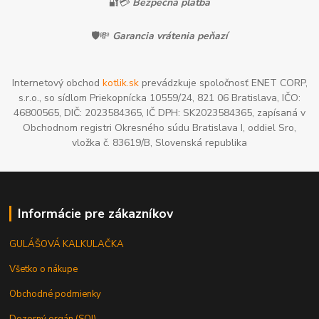
🔐💳
Bezpečná platba
🛡️💸
Garancia vrátenia peňazí
Internetový obchod
kotlik.sk
prevádzkuje spoločnosť ENET CORP,
s.r.o., so sídlom Priekopnícka 10559/24, 821 06 Bratislava, IČO:
46800565, DIČ: 2023584365, IČ DPH: SK2023584365, zapísaná v
Obchodnom registri Okresného súdu Bratislava I, oddiel Sro,
vložka č. 83619/B, Slovenská republika
Informácie pre zákazníkov
GULÁŠOVÁ KALKULAČKA
Všetko o nákupe
Obchodné podmienky
Dozorný orgán (SOI)