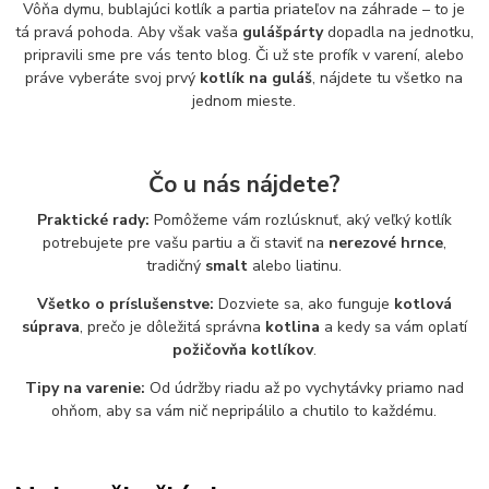
Vôňa dymu, bublajúci kotlík a partia priateľov na záhrade – to je
tá pravá pohoda. Aby však vaša
gulášpárty
dopadla na jednotku,
pripravili sme pre vás tento blog. Či už ste profík v varení, alebo
práve vyberáte svoj prvý
kotlík na guláš
, nájdete tu všetko na
jednom mieste.
Čo u nás nájdete?
Praktické rady:
Pomôžeme vám rozlúsknuť, aký veľký kotlík
potrebujete pre vašu partiu a či staviť na
nerezové hrnce
,
tradičný
smalt
alebo liatinu.
Všetko o príslušenstve:
Dozviete sa, ako funguje
kotlová
súprava
, prečo je dôležitá správna
kotlina
a kedy sa vám oplatí
požičovňa kotlíkov
.
Tipy na varenie:
Od údržby riadu až po vychytávky priamo nad
ohňom, aby sa vám nič nepripálilo a chutilo to každému.