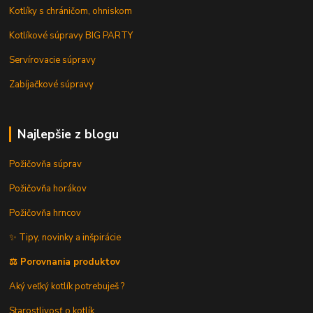
Kotlíky s chráničom, ohniskom
Kotlíkové súpravy BIG PARTY
Servírovacie súpravy
Zabíjačkové súpravy
Najlepšie z blogu
Požičovňa súprav
Požičovňa horákov
Požičovňa hrncov
✨ Tipy, novinky a inšpirácie
⚖️ Porovnania produktov
Aký veľký kotlík potrebuješ ?
Starostlivosť o kotlík