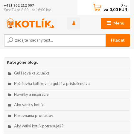
0
ks
+421 902 212 007
za
0,00 EUR
Sme TU od 8:00 - do 16:00 hod
Menu
Hľadať
Kategórie blogu
Gulášová kalkulačka
Požičovňa kotlíkov na guláš a príslušenstva
Novinky a inšpirácie
Ako variť v kotlíku
Porovnania produktov
Aký veľký kotlík potrebuješ ?