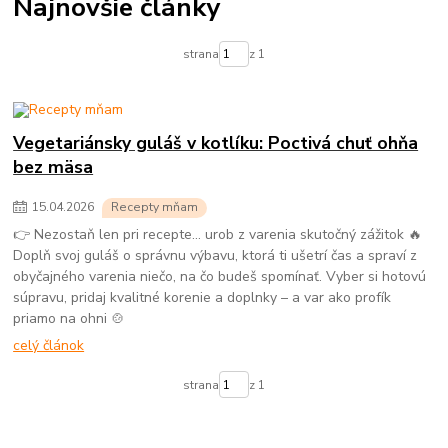
Najnovšie články
strana
z 1
Vegetariánsky guláš v kotlíku: Poctivá chuť ohňa
bez mäsa
15
.
04
.
2026
Recepty mňam
👉 Nezostaň len pri recepte… urob z varenia skutočný zážitok 🔥
Doplň svoj guláš o správnu výbavu, ktorá ti ušetrí čas a spraví z
obyčajného varenia niečo, na čo budeš spomínať. Vyber si hotovú
súpravu, pridaj kvalitné korenie a doplnky – a var ako profík
priamo na ohni 🍲
celý článok
strana
z 1