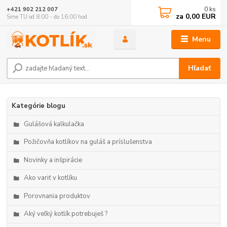
0
ks
+421 902 212 007
za
0,00 EUR
Sme TU od 8:00 - do 16:00 hod
Menu
Hľadať
Kategórie blogu
Gulášová kalkulačka
Požičovňa kotlíkov na guláš a príslušenstva
Novinky a inšpirácie
Ako variť v kotlíku
Porovnania produktov
Aký veľký kotlík potrebuješ ?