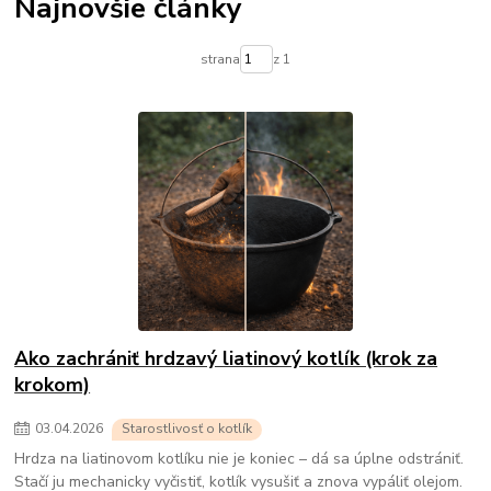
Najnovšie články
strana
z 1
Ako zachrániť hrdzavý liatinový kotlík (krok za
krokom)
03
.
04
.
2026
Starostlivosť o kotlík
Hrdza na liatinovom kotlíku nie je koniec – dá sa úplne odstrániť.
Stačí ju mechanicky vyčistiť, kotlík vysušiť a znova vypáliť olejom.