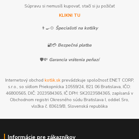
Súpravu si nemusíš kupovať, stačí si ju požičať
KLIKNI TU
👨‍🍳🍲
Špecialisti na kotlíky
🔐💳
Bezpečná platba
🛡️💸
Garancia vrátenia peňazí
Internetový obchod
kotlik.sk
prevádzkuje spoločnosť ENET CORP,
s.r.o., so sídlom Priekopnícka 10559/24, 821 06 Bratislava, IČO:
46800565, DIČ: 2023584365, IČ DPH: SK2023584365, zapísaná v
Obchodnom registri Okresného súdu Bratislava I, oddiel Sro,
vložka č. 83619/B, Slovenská republika
Informácie pre zákazníkov