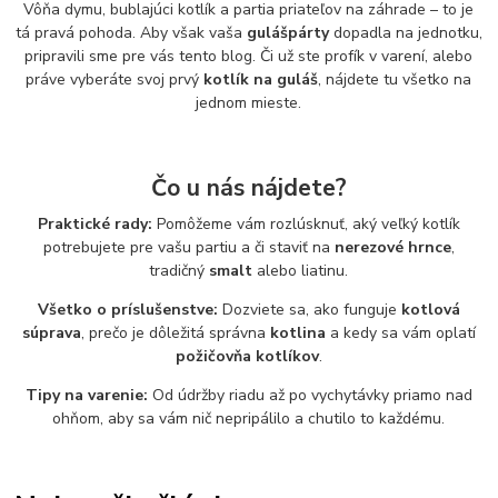
Vôňa dymu, bublajúci kotlík a partia priateľov na záhrade – to je
tá pravá pohoda. Aby však vaša
gulášpárty
dopadla na jednotku,
pripravili sme pre vás tento blog. Či už ste profík v varení, alebo
práve vyberáte svoj prvý
kotlík na guláš
, nájdete tu všetko na
jednom mieste.
Čo u nás nájdete?
Praktické rady:
Pomôžeme vám rozlúsknuť, aký veľký kotlík
potrebujete pre vašu partiu a či staviť na
nerezové hrnce
,
tradičný
smalt
alebo liatinu.
Všetko o príslušenstve:
Dozviete sa, ako funguje
kotlová
súprava
, prečo je dôležitá správna
kotlina
a kedy sa vám oplatí
požičovňa kotlíkov
.
Tipy na varenie:
Od údržby riadu až po vychytávky priamo nad
ohňom, aby sa vám nič nepripálilo a chutilo to každému.