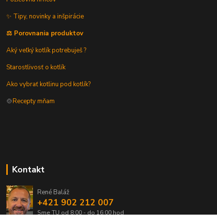
✨ Tipy, novinky a inšpirácie
⚖️ Porovnania produktov
Aký veľký kotlík potrebuješ ?
Starostlivosť o kotlík
Ako vybrať kotlinu pod kotlík?
🍲
Recepty mňam
Kontakt
René Baláž
+421 902 212 007
Sme TU od 8:00 - do 16:00 hod