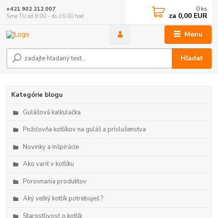
0
ks
+421 902 212 007
za
0,00 EUR
Sme TU od 8:00 - do 16:00 hod
Menu
Hľadať
Kategórie blogu
Gulášová kalkulačka
Požičovňa kotlíkov na guláš a príslušenstva
Novinky a inšpirácie
Ako variť v kotlíku
Porovnania produktov
Aký veľký kotlík potrebuješ ?
Starostlivosť o kotlík