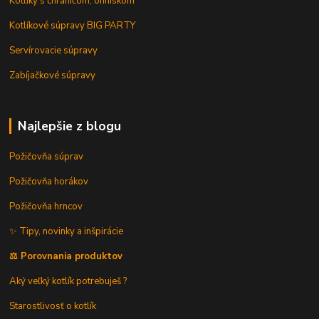
Kotlíky s chráničom, ohniskom
Kotlíkové súpravy BIG PARTY
Servírovacie súpravy
Zabíjačkové súpravy
Najlepšie z blogu
Požičovňa súprav
Požičovňa horákov
Požičovňa hrncov
✨ Tipy, novinky a inšpirácie
⚖️ Porovnania produktov
Aký veľký kotlík potrebuješ ?
Starostlivosť o kotlík