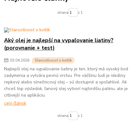
strana
z 1
Aký olej je najlepší na vypaľovanie liatiny?
(porovnanie + test)
03
.
04
.
2026
Starostlivosť o kotlík
Najlepší olej na vypaľovanie liatiny je ten, ktorý má vysoký bod
zadymenia a vytvára pevnú vrstvu. Pre väčšinu ľudí je ideálny
repkový alebo slnečnicový olej – sú dostupné a spoľahlivé. Ak
chceš top výsledok, ľanový olej vytvorí najtvrdšiu patinu, ale je
citlivejší na aplikáciu.
celý článok
strana
z 1