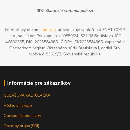
🛡️💸
Garancia vrátenia peňazí
Internetový obchod
kotlik.sk
prevádzkuje spoločnosť ENET CORP,
s.r.o., so sídlom Priekopnícka 10559/24, 821 06 Bratislava, IČO:
46800565, DIČ: 2023584365, IČ DPH: SK2023584365, zapísaná v
Obchodnom registri Okresného súdu Bratislava I, oddiel Sro,
vložka č. 83619/B, Slovenská republika
Informácie pre zákazníkov
GULÁŠOVÁ KALKULAČKA
Všetko o nákupe
Obchodné podmienky
Dozorný orgán (SOI)