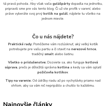
tá pravá pohoda. Aby však vaša
gulášpárty
dopadla na jednotku,
pripravili sme pre vás tento blog. Či už ste profík v varení, alebo
práve vyberáte svoj prvý
kotlík na guláš
, nájdete tu všetko na
jednom mieste.
Čo u nás nájdete?
Praktické rady:
Pomôžeme vám rozlúsknuť, aký veľký kotlík
potrebujete pre vašu partiu a či staviť na
nerezové hrnce
,
tradičný
smalt
alebo liatinu.
Všetko o príslušenstve:
Dozviete sa, ako funguje
kotlová
súprava
, prečo je dôležitá správna
kotlina
a kedy sa vám oplatí
požičovňa kotlíkov
.
Tipy na varenie:
Od údržby riadu až po vychytávky priamo nad
ohňom, aby sa vám nič nepripálilo a chutilo to každému.
Najnovšie články