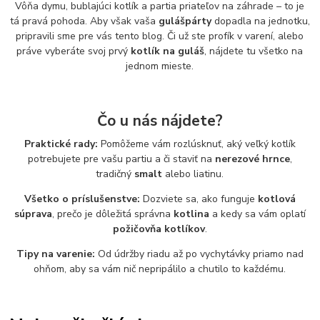
Vôňa dymu, bublajúci kotlík a partia priateľov na záhrade – to je
tá pravá pohoda. Aby však vaša
gulášpárty
dopadla na jednotku,
pripravili sme pre vás tento blog. Či už ste profík v varení, alebo
práve vyberáte svoj prvý
kotlík na guláš
, nájdete tu všetko na
jednom mieste.
Čo u nás nájdete?
Praktické rady:
Pomôžeme vám rozlúsknuť, aký veľký kotlík
potrebujete pre vašu partiu a či staviť na
nerezové hrnce
,
tradičný
smalt
alebo liatinu.
Všetko o príslušenstve:
Dozviete sa, ako funguje
kotlová
súprava
, prečo je dôležitá správna
kotlina
a kedy sa vám oplatí
požičovňa kotlíkov
.
Tipy na varenie:
Od údržby riadu až po vychytávky priamo nad
ohňom, aby sa vám nič nepripálilo a chutilo to každému.