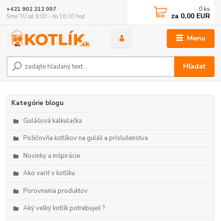
0
ks
+421 902 212 007
za
0,00 EUR
Sme TU od 8:00 - do 16:00 hod
Menu
Hľadať
Kategórie blogu
Gulášová kalkulačka
Požičovňa kotlíkov na guláš a príslušenstva
Novinky a inšpirácie
Ako variť v kotlíku
Porovnania produktov
Aký veľký kotlík potrebuješ ?