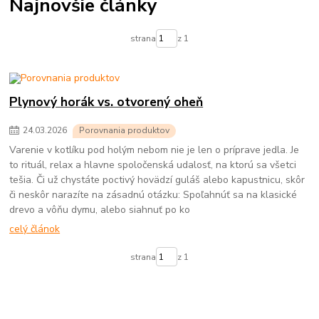
Najnovšie články
strana
z 1
Plynový horák vs. otvorený oheň
24
.
03
.
2026
Porovnania produktov
Varenie v kotlíku pod holým nebom nie je len o príprave jedla. Je
to rituál, relax a hlavne spoločenská udalosť, na ktorú sa všetci
tešia. Či už chystáte poctivý hovädzí guláš alebo kapustnicu, skôr
či neskôr narazíte na zásadnú otázku: Spoľahnúť sa na klasické
drevo a vôňu dymu, alebo siahnuť po ko
celý článok
strana
z 1