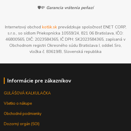
🛡️💸
Garancia vrátenia peňazí
Internetový obchod
kotlik.sk
prevádzkuje spoločnosť ENET CORP,
s.r.o., so sídlom Priekopnícka 10559/24, 821 06 Bratislava, IČO:
46800565, DIČ: 2023584365, IČ DPH: SK2023584365, zapísaná v
Obchodnom registri Okresného súdu Bratislava I, oddiel Sro,
vložka č. 83619/B, Slovenská republika
Informácie pre zákazníkov
GULÁŠOVÁ KALKULAČKA
Všetko o nákupe
Obchodné podmienky
Dozorný orgán (SOI)