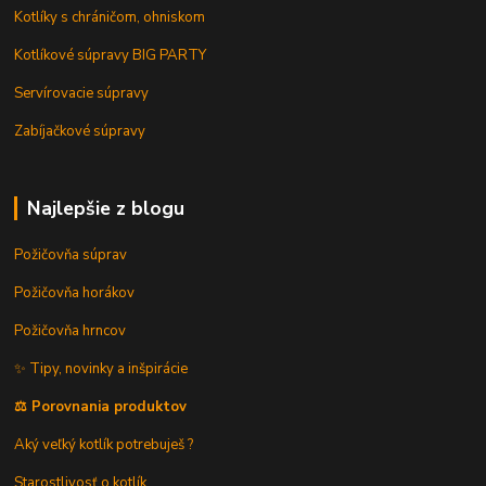
Kotlíky s chráničom, ohniskom
Kotlíkové súpravy BIG PARTY
Servírovacie súpravy
Zabíjačkové súpravy
Najlepšie z blogu
Požičovňa súprav
Požičovňa horákov
Požičovňa hrncov
✨ Tipy, novinky a inšpirácie
⚖️ Porovnania produktov
Aký veľký kotlík potrebuješ ?
Starostlivosť o kotlík