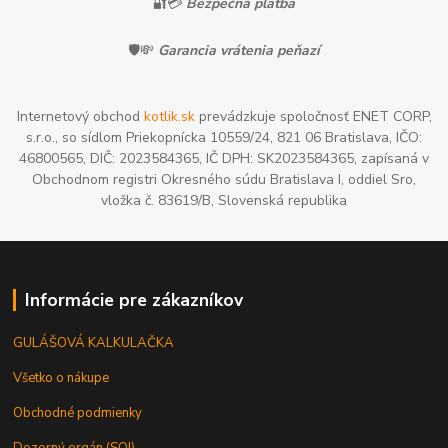
🔐💳
Bezpečná platba
🛡️💸
Garancia vrátenia peňazí
Internetový obchod
kotlik.sk
prevádzkuje spoločnosť ENET CORP,
s.r.o., so sídlom Priekopnícka 10559/24, 821 06 Bratislava, IČO:
46800565, DIČ: 2023584365, IČ DPH: SK2023584365, zapísaná v
Obchodnom registri Okresného súdu Bratislava I, oddiel Sro,
vložka č. 83619/B, Slovenská republika
Informácie pre zákazníkov
GULÁŠOVÁ KALKULAČKA
Všetko o nákupe
Obchodné podmienky
Dozorný orgán (SOI)