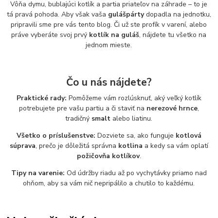
Vôňa dymu, bublajúci kotlík a partia priateľov na záhrade – to je
tá pravá pohoda. Aby však vaša
gulášpárty
dopadla na jednotku,
pripravili sme pre vás tento blog. Či už ste profík v varení, alebo
práve vyberáte svoj prvý
kotlík na guláš
, nájdete tu všetko na
jednom mieste.
Čo u nás nájdete?
Praktické rady:
Pomôžeme vám rozlúsknuť, aký veľký kotlík
potrebujete pre vašu partiu a či staviť na
nerezové hrnce
,
tradičný
smalt
alebo liatinu.
Všetko o príslušenstve:
Dozviete sa, ako funguje
kotlová
súprava
, prečo je dôležitá správna
kotlina
a kedy sa vám oplatí
požičovňa kotlíkov
.
Tipy na varenie:
Od údržby riadu až po vychytávky priamo nad
ohňom, aby sa vám nič nepripálilo a chutilo to každému.