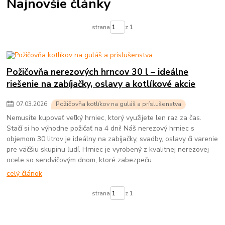
Najnovšie články
strana
z 1
Požičovňa nerezových hrncov 30 l – ideálne
riešenie na zabíjačky, oslavy a kotlíkové akcie
07
.
03
.
2026
Požičovňa kotlíkov na guláš a príslušenstva
Nemusíte kupovať veľký hrniec, ktorý využijete len raz za čas.
Stačí si ho výhodne požičať na 4 dni! Náš nerezový hrniec s
objemom 30 litrov je ideálny na zabíjačky, svadby, oslavy či varenie
pre väčšiu skupinu ľudí. Hrniec je vyrobený z kvalitnej nerezovej
ocele so sendvičovým dnom, ktoré zabezpeču
celý článok
strana
z 1