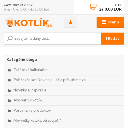
0
ks
+421 902 212 007
za
0,00 EUR
Sme TU od 8:00 - do 16:00 hod
Menu
Hľadať
Kategórie blogu
Gulášová kalkulačka
Požičovňa kotlíkov na guláš a príslušenstva
Novinky a inšpirácie
Ako variť v kotlíku
Porovnania produktov
Aký veľký kotlík potrebuješ ?