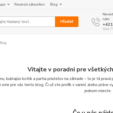
kupe
Recenzie zákazníkov
Blog
Neviet
nám.
Hľadať
+421
Sme TU
Blog
Vitajte v poradni pre všetkýc
u, bublajúci kotlík a partia priateľov na záhrade – to je tá prav
li sme pre vás tento blog. Či už ste profík v varení, alebo práve 
jednom mieste.
Čo u nás nájd