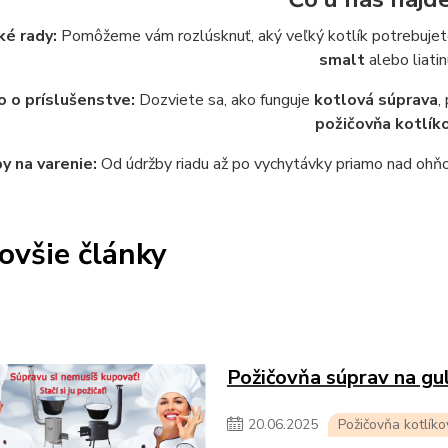
ké rady:
Pomôžeme vám rozlúsknuť, aký veľký kotlík potrebujete 
smalt
alebo liatin
 o príslušenstve:
Dozviete sa, ako funguje
kotlová súprava
,
požičovňa kotlík
y na varenie:
Od údržby riadu až po vychytávky priamo nad ohňom
ovšie články
Požičovňa súprav na gul
20
.
06
.
2025
Požičovňa kotlíko