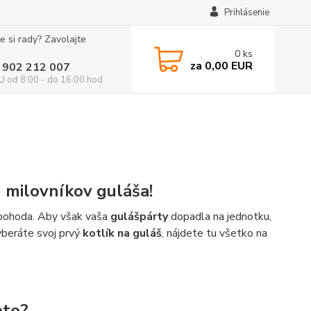
Prihlásenie
e si rady? Zavolajte
0
ks
za
0,00 EUR
 902 212 007
 od 8:00 - do 16:00 hod
h milovníkov guláša!
á pohoda. Aby však vaša
gulášpárty
dopadla na jednotku,
vyberáte svoj prvý
kotlík na guláš
, nájdete tu všetko na
ete?