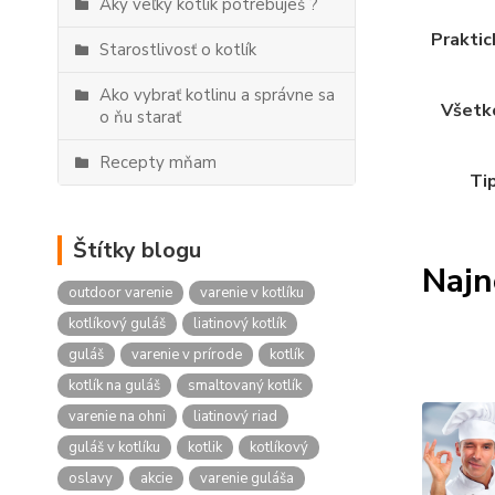
Aký veľký kotlík potrebuješ ?
Praktic
Starostlivosť o kotlík
Ako vybrať kotlinu a správne sa
Všetko
o ňu starať
Recepty mňam
Tip
Štítky blogu
Najn
outdoor varenie
varenie v kotlíku
kotlíkový guláš
liatinový kotlík
guláš
varenie v prírode
kotlík
kotlík na guláš
smaltovaný kotlík
varenie na ohni
liatinový riad
guláš v kotlíku
kotlik
kotlíkový
oslavy
akcie
varenie guláša