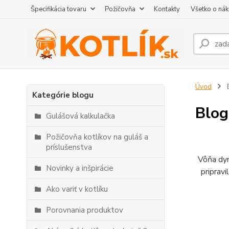
Špecifikácia tovaru
Požičovňa
Kontakty
Všetko o ná
Úvod
Kategórie blogu
Blog
Gulášová kalkulačka
Požičovňa kotlíkov na guláš a
príslušenstva
Vôňa dym
Novinky a inšpirácie
pripravi
Ako variť v kotlíku
Porovnania produktov