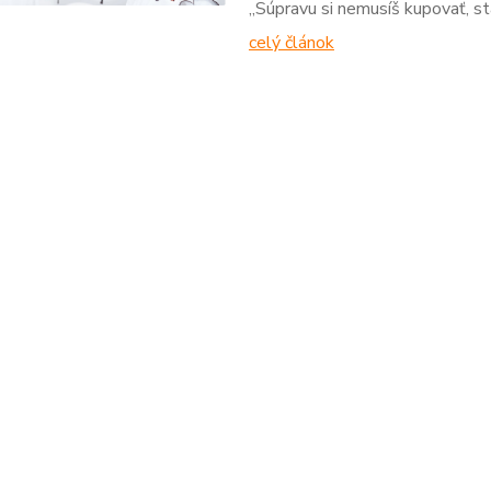
„Súpravu si nemusíš kupovať, stač
celý článok