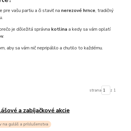
pre vašu partiu a či staviť na
nerezové hrnce
, tradičný
u.
 prečo je dôležitá správna
kotlina
a kedy sa vám oplatí
ov
.
, aby sa vám nič nepripálilo a chutilo to každému.
strana
z 1
ášové a zabíjačkové akcie
v na guláš a príslušenstva