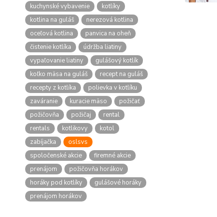
kuchynské vybavenie
kotlíky
kotlina na guláš
nerezová kotlina
oceľová kotlina
panvica na oheň
čistenie kotlíka
údržba liatiny
vypaľovanie liatiny
gulášový kotlík
koľko mäsa na guláš
recept na guláš
recepty z kotlíka
polievka v kotlíku
zaváranie
kuracie mäso
požičať
požičovňa
požičaj
rental
rentals
kotlikovy
kotol
zabíjačka
oslsvs
spoločenské akcie
firemné akcie
prenájom
požičovňa horákov
horáky pod kotlíky
gulášové horáky
prenájom horákov