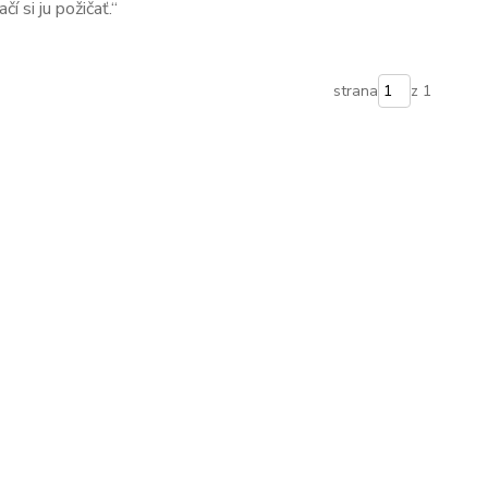
í si ju požičať.“
strana
z 1