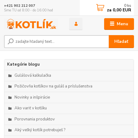
0
ks
+421 902 212 007
za
0,00 EUR
Sme TU od 8:00 - do 16:00 hod
Menu
Hľadať
Kategórie blogu
Gulášová kalkulačka
Požičovňa kotlíkov na guláš a príslušenstva
Novinky a inšpirácie
Ako variť v kotlíku
Porovnania produktov
Aký veľký kotlík potrebuješ ?