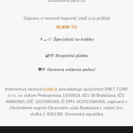
Družstevná ulica 33
Súpravu si nemusíš kupovať, stačí si ju požičať
KLIKNI TU
👨‍🍳🍲
Špecialisti na kotlíky
🔐💳
Bezpečná platba
🛡️💸
Garancia vrátenia peňazí
Internetový obchod
kotlik.sk
prevádzkuje spoločnosť ENET CORP,
s.r.o., so sídlom Priekopnícka 10559/24, 821 06 Bratislava, IČO:
46800565, DIČ: 2023584365, IČ DPH: SK2023584365, zapísaná v
Obchodnom registri Okresného súdu Bratislava I, oddiel Sro,
vložka č. 83619/B, Slovenská republika