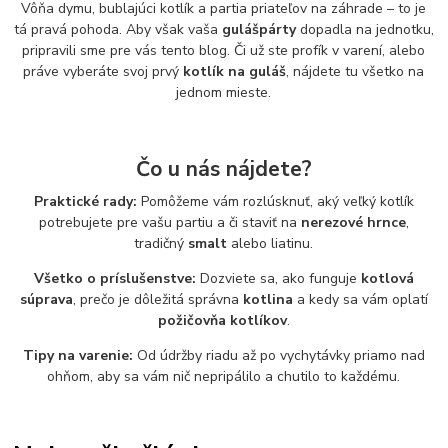
Vôňa dymu, bublajúci kotlík a partia priateľov na záhrade – to je
tá pravá pohoda. Aby však vaša
gulášpárty
dopadla na jednotku,
pripravili sme pre vás tento blog. Či už ste profík v varení, alebo
práve vyberáte svoj prvý
kotlík na guláš
, nájdete tu všetko na
jednom mieste.
Čo u nás nájdete?
Praktické rady:
Pomôžeme vám rozlúsknuť, aký veľký kotlík
potrebujete pre vašu partiu a či staviť na
nerezové hrnce
,
tradičný
smalt
alebo liatinu.
Všetko o príslušenstve:
Dozviete sa, ako funguje
kotlová
súprava
, prečo je dôležitá správna
kotlina
a kedy sa vám oplatí
požičovňa kotlíkov
.
Tipy na varenie:
Od údržby riadu až po vychytávky priamo nad
ohňom, aby sa vám nič nepripálilo a chutilo to každému.