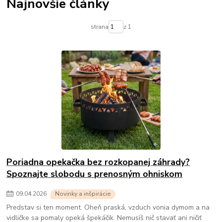
Najnovšie články
strana
z 1
Poriadna opekačka bez rozkopanej záhrady?
Spoznajte slobodu s prenosným ohniskom
09
.
04
.
2026
Novinky a inšpirácie
Predstav si ten moment. Oheň praská, vzduch vonia dymom a na
vidličke sa pomaly opeká špekáčik. Nemusíš nič stavať ani ničiť