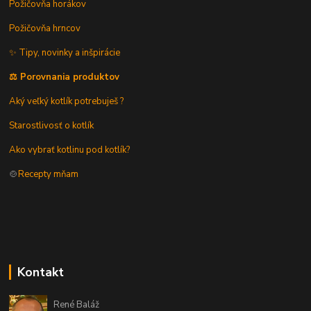
Požičovňa horákov
Požičovňa hrncov
✨ Tipy, novinky a inšpirácie
⚖️ Porovnania produktov
Aký veľký kotlík potrebuješ ?
Starostlivosť o kotlík
Ako vybrať kotlinu pod kotlík?
🍲
Recepty mňam
Kontakt
René Baláž