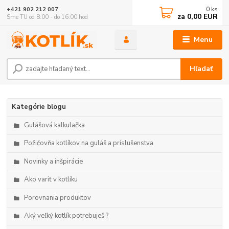
0
ks
+421 902 212 007
za
0,00 EUR
Sme TU od 8:00 - do 16:00 hod
Menu
Hľadať
Kategórie blogu
Gulášová kalkulačka
Požičovňa kotlíkov na guláš a príslušenstva
Novinky a inšpirácie
Ako variť v kotlíku
Porovnania produktov
Aký veľký kotlík potrebuješ ?