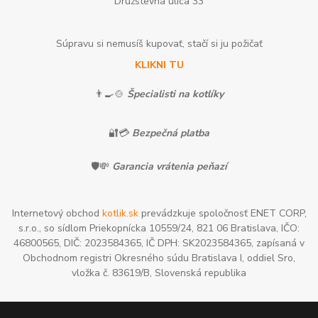
Družstevná ulica 33
Súpravu si nemusíš kupovať, stačí si ju požičať
KLIKNI TU
👨‍🍳🍲
Špecialisti na kotlíky
🔐💳
Bezpečná platba
🛡️💸
Garancia vrátenia peňazí
Internetový obchod
kotlik.sk
prevádzkuje spoločnosť ENET CORP,
s.r.o., so sídlom Priekopnícka 10559/24, 821 06 Bratislava, IČO:
46800565, DIČ: 2023584365, IČ DPH: SK2023584365, zapísaná v
Obchodnom registri Okresného súdu Bratislava I, oddiel Sro,
vložka č. 83619/B, Slovenská republika