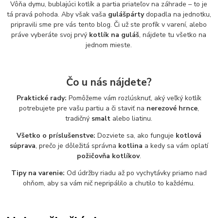
Vôňa dymu, bublajúci kotlík a partia priateľov na záhrade – to je
tá pravá pohoda. Aby však vaša
gulášpárty
dopadla na jednotku,
pripravili sme pre vás tento blog. Či už ste profík v varení, alebo
práve vyberáte svoj prvý
kotlík na guláš
, nájdete tu všetko na
jednom mieste.
Čo u nás nájdete?
Praktické rady:
Pomôžeme vám rozlúsknuť, aký veľký kotlík
potrebujete pre vašu partiu a či staviť na
nerezové hrnce
,
tradičný
smalt
alebo liatinu.
Všetko o príslušenstve:
Dozviete sa, ako funguje
kotlová
súprava
, prečo je dôležitá správna
kotlina
a kedy sa vám oplatí
požičovňa kotlíkov
.
Tipy na varenie:
Od údržby riadu až po vychytávky priamo nad
ohňom, aby sa vám nič nepripálilo a chutilo to každému.