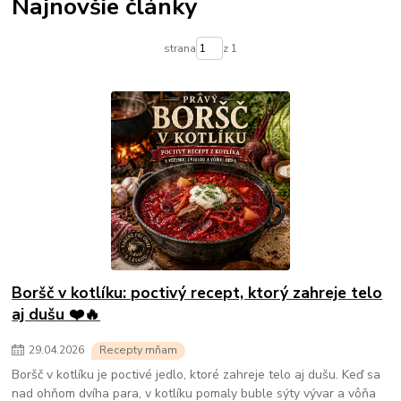
Najnovšie články
strana
z 1
Boršč v kotlíku: poctivý recept, ktorý zahreje telo
aj dušu ❤️🔥
29
.
04
.
2026
Recepty mňam
Boršč v kotlíku je poctivé jedlo, ktoré zahreje telo aj dušu. Keď sa
nad ohňom dvíha para, v kotlíku pomaly buble sýty vývar a vôňa