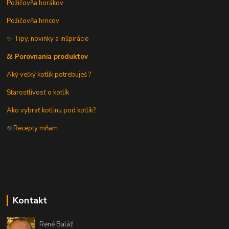
Požičovňa horákov
Požičovňa hrncov
✨ Tipy, novinky a inšpirácie
⚖️ Porovnania produktov
Aký veľký kotlík potrebuješ ?
Starostlivosť o kotlík
Ako vybrať kotlinu pod kotlík?
🍲
Recepty mňam
Kontakt
René Baláž