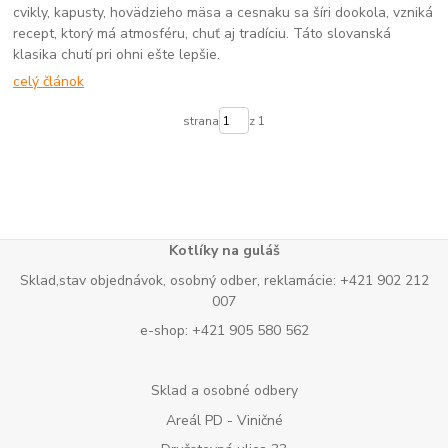
cvikly, kapusty, hovädzieho mäsa a cesnaku sa šíri dookola, vzniká
recept, ktorý má atmosféru, chuť aj tradíciu. Táto slovanská
klasika chutí pri ohni ešte lepšie.
celý článok
strana
z 1
Kotlíky na guláš
Sklad,stav objednávok, osobný odber, reklamácie: +421 902 212
007
e-shop: +421 905 580 562
Sklad a osobné odbery
Areál PD - Viničné