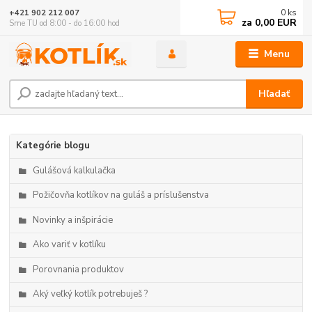
0
ks
+421 902 212 007
za
0,00 EUR
Sme TU od 8:00 - do 16:00 hod
Menu
Hľadať
Kategórie blogu
Gulášová kalkulačka
Požičovňa kotlíkov na guláš a príslušenstva
Novinky a inšpirácie
Ako variť v kotlíku
Porovnania produktov
Aký veľký kotlík potrebuješ ?