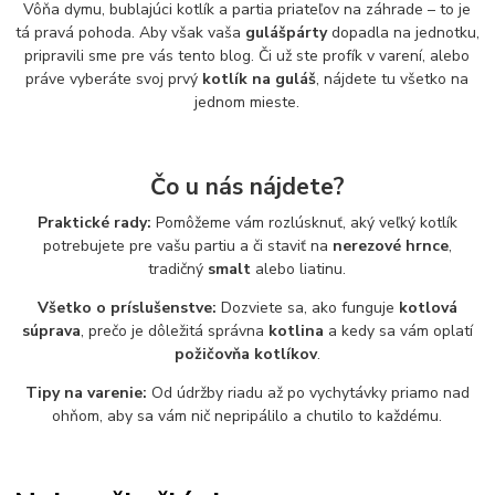
Vôňa dymu, bublajúci kotlík a partia priateľov na záhrade – to je
tá pravá pohoda. Aby však vaša
gulášpárty
dopadla na jednotku,
pripravili sme pre vás tento blog. Či už ste profík v varení, alebo
práve vyberáte svoj prvý
kotlík na guláš
, nájdete tu všetko na
jednom mieste.
Čo u nás nájdete?
Praktické rady:
Pomôžeme vám rozlúsknuť, aký veľký kotlík
potrebujete pre vašu partiu a či staviť na
nerezové hrnce
,
tradičný
smalt
alebo liatinu.
Všetko o príslušenstve:
Dozviete sa, ako funguje
kotlová
súprava
, prečo je dôležitá správna
kotlina
a kedy sa vám oplatí
požičovňa kotlíkov
.
Tipy na varenie:
Od údržby riadu až po vychytávky priamo nad
ohňom, aby sa vám nič nepripálilo a chutilo to každému.