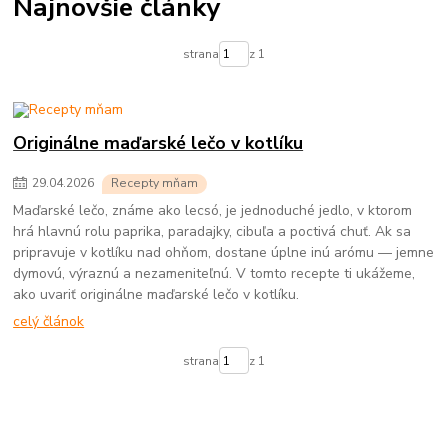
Najnovšie články
strana
z 1
Originálne maďarské lečo v kotlíku
29
.
04
.
2026
Recepty mňam
Maďarské lečo, známe ako lecsó, je jednoduché jedlo, v ktorom
hrá hlavnú rolu paprika, paradajky, cibuľa a poctivá chuť. Ak sa
pripravuje v kotlíku nad ohňom, dostane úplne inú arómu — jemne
dymovú, výraznú a nezameniteľnú. V tomto recepte ti ukážeme,
ako uvariť originálne maďarské lečo v kotlíku.
celý článok
strana
z 1