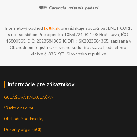
🛡️💸
Garancia vrátenia peňazí
Internetový obchod
kotlik.sk
prevádzkuje spoločnosť ENET CORP,
s.r.o., so sídlom Priekopnícka 10559/24, 821 06 Bratislava, IČO:
46800565, DIČ: 2023584365, IČ DPH: SK2023584365, zapísaná v
Obchodnom registri Okresného súdu Bratislava I, oddiel Sro,
vložka č. 83619/B, Slovenská republika
Informácie pre zákazníkov
GULÁŠOVÁ KALKULAČKA
Všetko o nákupe
Obchodné podmienky
Dozorný orgán (SOI)