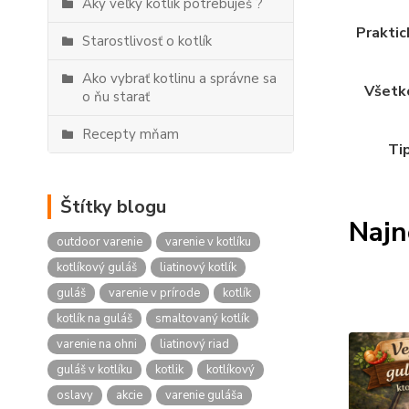
Aký veľký kotlík potrebuješ ?
Praktic
Starostlivosť o kotlík
Ako vybrať kotlinu a správne sa
Všetko
o ňu starať
Recepty mňam
Tip
Štítky blogu
Najn
outdoor varenie
varenie v kotlíku
kotlíkový guláš
liatinový kotlík
guláš
varenie v prírode
kotlík
kotlík na guláš
smaltovaný kotlík
varenie na ohni
liatinový riad
guláš v kotlíku
kotlik
kotlíkový
oslavy
akcie
varenie guláša