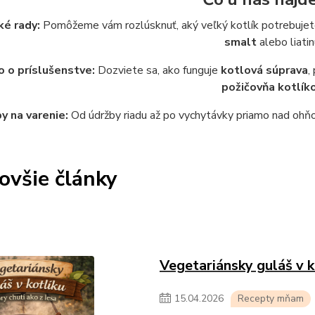
ké rady:
Pomôžeme vám rozlúsknuť, aký veľký kotlík potrebujete 
smalt
alebo liatin
 o príslušenstve:
Dozviete sa, ako funguje
kotlová súprava
,
požičovňa kotlík
y na varenie:
Od údržby riadu až po vychytávky priamo nad ohňom
ovšie články
Vegetariánsky guláš v k
15
.
04
.
2026
Recepty mňam