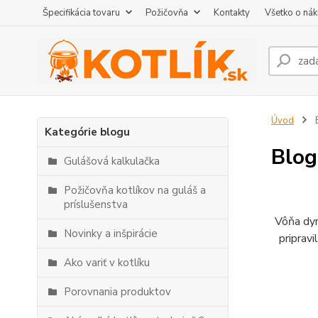
Špecifikácia tovaru
Požičovňa
Kontakty
Všetko o ná
Úvod
Kategórie blogu
Blog
Gulášová kalkulačka
Požičovňa kotlíkov na guláš a
príslušenstva
Vôňa dym
Novinky a inšpirácie
pripravi
Ako variť v kotlíku
Porovnania produktov