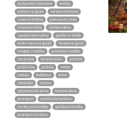
kuchynské vybavenie
kotlíky
kotlina na guláš
nerezová kotlina
oceľová kotlina
panvica na oheň
čistenie kotlíka
údržba liatiny
vypaľovanie liatiny
gulášový kotlík
koľko mäsa na guláš
recept na guláš
recepty z kotlíka
polievka v kotlíku
zaváranie
kuracie mäso
požičať
požičovňa
požičaj
rental
rentals
kotlikovy
kotol
zabíjačka
oslsvs
spoločenské akcie
firemné akcie
prenájom
požičovňa horákov
horáky pod kotlíky
gulášové horáky
prenájom horákov