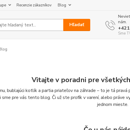
kupe
Recenzie zákazníkov
Blog
Neviet
nám.
Hľadať
+421
Sme TU
Blog
Vitajte v poradni pre všetkýc
u, bublajúci kotlík a partia priateľov na záhrade – to je tá prav
li sme pre vás tento blog. Či už ste profík v varení, alebo práve 
jednom mieste.
Čo u nás nájd