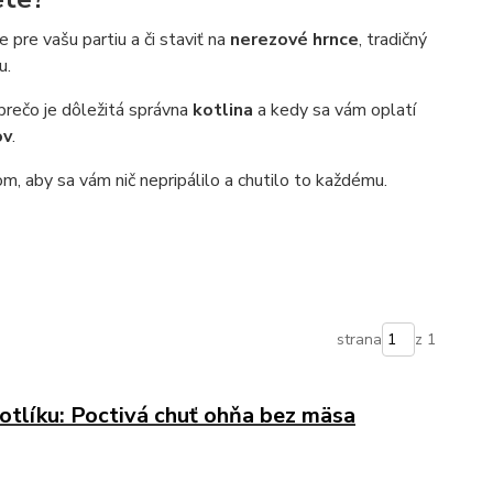
pre vašu partiu a či staviť na
nerezové hrnce
, tradičný
u.
 prečo je dôležitá správna
kotlina
a kedy sa vám oplatí
ov
.
, aby sa vám nič nepripálilo a chutilo to každému.
strana
z 1
otlíku: Poctivá chuť ohňa bez mäsa