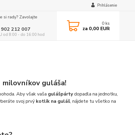
Prihlásenie
e si rady? Zavolajte
0
ks
za
0,00 EUR
 902 212 007
 od 8:00 - do 16:00 hod
h milovníkov guláša!
á pohoda. Aby však vaša
gulášpárty
dopadla na jednotku,
vyberáte svoj prvý
kotlík na guláš
, nájdete tu všetko na
ete?