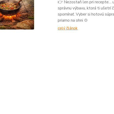
👉 Nezostaň len pri recepte… u
správnu výbavu, ktorá ti ušetrí 
spomínať. Vyber si hotovú súprav
priamo na ohni 🍲
celý článok