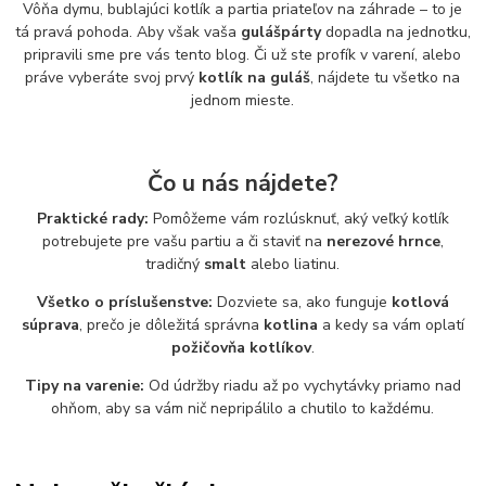
Vôňa dymu, bublajúci kotlík a partia priateľov na záhrade – to je
tá pravá pohoda. Aby však vaša
gulášpárty
dopadla na jednotku,
pripravili sme pre vás tento blog. Či už ste profík v varení, alebo
práve vyberáte svoj prvý
kotlík na guláš
, nájdete tu všetko na
jednom mieste.
Čo u nás nájdete?
Praktické rady:
Pomôžeme vám rozlúsknuť, aký veľký kotlík
potrebujete pre vašu partiu a či staviť na
nerezové hrnce
,
tradičný
smalt
alebo liatinu.
Všetko o príslušenstve:
Dozviete sa, ako funguje
kotlová
súprava
, prečo je dôležitá správna
kotlina
a kedy sa vám oplatí
požičovňa kotlíkov
.
Tipy na varenie:
Od údržby riadu až po vychytávky priamo nad
ohňom, aby sa vám nič nepripálilo a chutilo to každému.