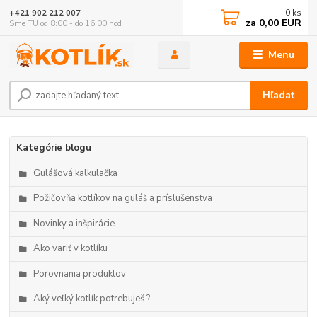
0
ks
+421 902 212 007
za
0,00 EUR
Sme TU od 8:00 - do 16:00 hod
Menu
Hľadať
Kategórie blogu
Gulášová kalkulačka
Požičovňa kotlíkov na guláš a príslušenstva
Novinky a inšpirácie
Ako variť v kotlíku
Porovnania produktov
Aký veľký kotlík potrebuješ ?