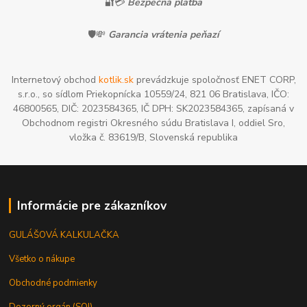
🔐💳
Bezpečná platba
🛡️💸
Garancia vrátenia peňazí
Internetový obchod
kotlik.sk
prevádzkuje spoločnosť ENET CORP,
s.r.o., so sídlom Priekopnícka 10559/24, 821 06 Bratislava, IČO:
46800565, DIČ: 2023584365, IČ DPH: SK2023584365, zapísaná v
Obchodnom registri Okresného súdu Bratislava I, oddiel Sro,
vložka č. 83619/B, Slovenská republika
Informácie pre zákazníkov
GULÁŠOVÁ KALKULAČKA
Všetko o nákupe
Obchodné podmienky
Dozorný orgán (SOI)