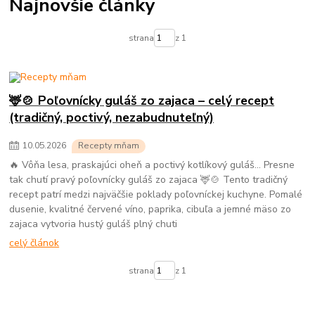
Najnovšie články
strana
z 1
🦌🍲 Poľovnícky guláš zo zajaca – celý recept
(tradičný, poctivý, nezabudnuteľný)
10
.
05
.
2026
Recepty mňam
🔥 Vôňa lesa, praskajúci oheň a poctivý kotlíkový guláš… Presne
tak chutí pravý poľovnícky guláš zo zajaca 🦌🍲 Tento tradičný
recept patrí medzi najväčšie poklady poľovníckej kuchyne. Pomalé
dusenie, kvalitné červené víno, paprika, cibuľa a jemné mäso zo
zajaca vytvoria hustý guláš plný chuti
celý článok
strana
z 1