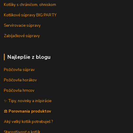
Kotlíky s chráničom, ohniskom
Kotlíkové súpravy BIG PARTY
Servírovacie súpravy
Zabíjačkové súpravy
Najlepšie z blogu
Požičovňa súprav
Požičovňa horákov
Požičovňa hrncov
✨ Tipy, novinky a inšpirácie
⚖️ Porovnania produktov
Aký veľký kotlík potrebuješ ?
Starostlivosť o kotlík