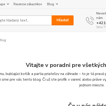
kupe
Recenzie zákazníkov
Blog
Neviet
nám.
Hľadať
+421
Sme TU
Blog
Vitajte v poradni pre všetkýc
u, bublajúci kotlík a partia priateľov na záhrade – to je tá prav
li sme pre vás tento blog. Či už ste profík v varení, alebo práve 
jednom mieste.
Čo u nás nájd