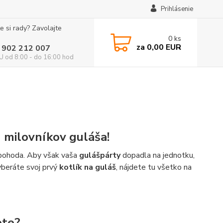
Prihlásenie
e si rady? Zavolajte
0
ks
za
0,00 EUR
 902 212 007
 od 8:00 - do 16:00 hod
h milovníkov guláša!
á pohoda. Aby však vaša
gulášpárty
dopadla na jednotku,
vyberáte svoj prvý
kotlík na guláš
, nájdete tu všetko na
ete?