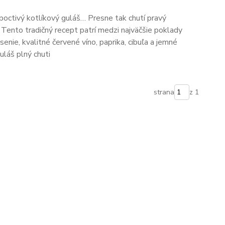
 poctivý kotlíkový guláš… Presne tak chutí pravý
 Tento tradičný recept patrí medzi najväčšie poklady
enie, kvalitné červené víno, paprika, cibuľa a jemné
uláš plný chuti
strana
z 1