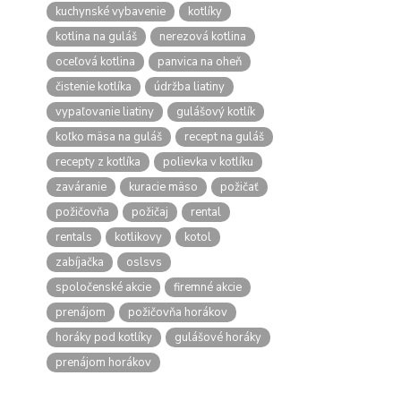
kuchynské vybavenie
kotlíky
kotlina na guláš
nerezová kotlina
oceľová kotlina
panvica na oheň
čistenie kotlíka
údržba liatiny
vypaľovanie liatiny
gulášový kotlík
koľko mäsa na guláš
recept na guláš
recepty z kotlíka
polievka v kotlíku
zaváranie
kuracie mäso
požičať
požičovňa
požičaj
rental
rentals
kotlikovy
kotol
zabíjačka
oslsvs
spoločenské akcie
firemné akcie
prenájom
požičovňa horákov
horáky pod kotlíky
gulášové horáky
prenájom horákov