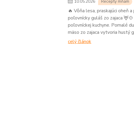
10
.
05
.
2026
Recepty mňam
🔥 Vôňa lesa, praskajúci oheň a
poľovnícky guláš zo zajaca 🦌🍲
poľovníckej kuchyne. Pomalé dus
mäso zo zajaca vytvoria hustý g
celý článok