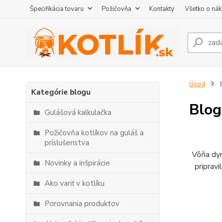
Špecifikácia tovaru
Požičovňa
Kontakty
Všetko o ná
Úvod
Kategórie blogu
Blog
Gulášová kalkulačka
Požičovňa kotlíkov na guláš a
príslušenstva
Vôňa dym
Novinky a inšpirácie
pripravi
Ako variť v kotlíku
Porovnania produktov