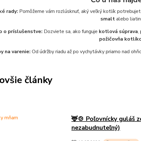
ké rady:
Pomôžeme vám rozlúsknuť, aký veľký kotlík potrebujete 
smalt
alebo liatin
 o príslušenstve:
Dozviete sa, ako funguje
kotlová súprava
,
požičovňa kotlík
y na varenie:
Od údržby riadu až po vychytávky priamo nad ohňom
ovšie články
🦌🍲 Poľovnícky guláš zo
nezabudnuteľný)