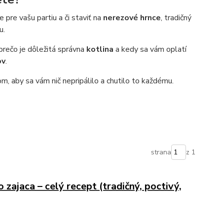
pre vašu partiu a či staviť na
nerezové hrnce
, tradičný
u.
 prečo je dôležitá správna
kotlina
a kedy sa vám oplatí
ov
.
, aby sa vám nič nepripálilo a chutilo to každému.
strana
z 1
 zajaca – celý recept (tradičný, poctivý,