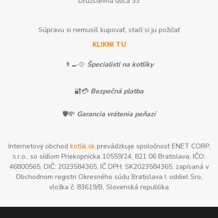
Družstevná ulica 33
Súpravu si nemusíš kupovať, stačí si ju požičať
KLIKNI TU
👨‍🍳🍲
Špecialisti na kotlíky
🔐💳
Bezpečná platba
🛡️💸
Garancia vrátenia peňazí
Internetový obchod
kotlik.sk
prevádzkuje spoločnosť ENET CORP,
s.r.o., so sídlom Priekopnícka 10559/24, 821 06 Bratislava, IČO:
46800565, DIČ: 2023584365, IČ DPH: SK2023584365, zapísaná v
Obchodnom registri Okresného súdu Bratislava I, oddiel Sro,
vložka č. 83619/B, Slovenská republika