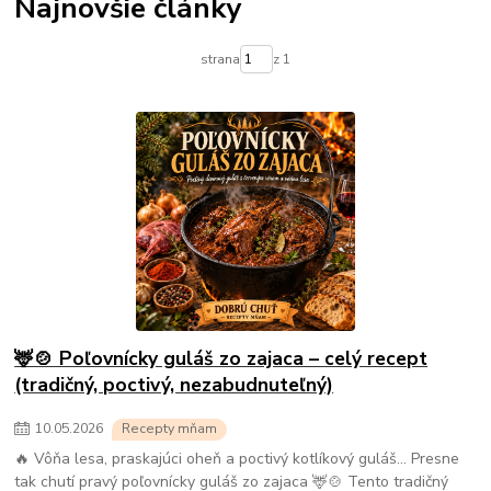
Najnovšie články
strana
z 1
🦌🍲 Poľovnícky guláš zo zajaca – celý recept
(tradičný, poctivý, nezabudnuteľný)
10
.
05
.
2026
Recepty mňam
🔥 Vôňa lesa, praskajúci oheň a poctivý kotlíkový guláš… Presne
tak chutí pravý poľovnícky guláš zo zajaca 🦌🍲 Tento tradičný