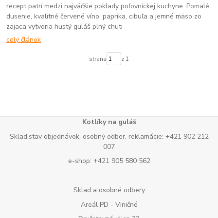
recept patrí medzi najväčšie poklady poľovníckej kuchyne. Pomalé
dusenie, kvalitné červené víno, paprika, cibuľa a jemné mäso zo
zajaca vytvoria hustý guláš plný chuti
celý článok
strana
z 1
Kotlíky na guláš
Sklad,stav objednávok, osobný odber, reklamácie: +421 902 212
007
e-shop: +421 905 580 562
Sklad a osobné odbery
Areál PD - Viničné