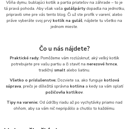
Vôňa dymu, bublajúci kotlík a partia priateľov na záhrade – to je
tá pravá pohoda. Aby však vaša
gulášpárty
dopadla na jednotku,
pripravili sme pre vás tento blog. Či už ste profík v varení, alebo
práve vyberáte svoj prvý
kotlík na guláš
, nájdete tu všetko na
jednom mieste.
Čo u nás nájdete?
Praktické rady:
Pomôžeme vám rozlúsknuť, aký veľký kotlík
potrebujete pre vašu partiu a či staviť na
nerezové hrnce
,
tradičný
smalt
alebo liatinu.
Všetko o príslušenstve:
Dozviete sa, ako funguje
kotlová
súprava
, prečo je dôležitá správna
kotlina
a kedy sa vám oplatí
požičovňa kotlíkov
.
Tipy na varenie:
Od údržby riadu až po vychytávky priamo nad
ohňom, aby sa vám nič nepripálilo a chutilo to každému.