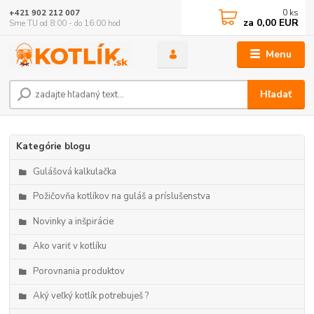
0
ks
+421 902 212 007
za
0,00 EUR
Sme TU od 8:00 - do 16:00 hod
Menu
Hľadať
Kategórie blogu
Gulášová kalkulačka
Požičovňa kotlíkov na guláš a príslušenstva
Novinky a inšpirácie
Ako variť v kotlíku
Porovnania produktov
Aký veľký kotlík potrebuješ ?