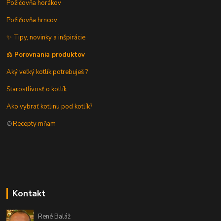
Požičovňa horákov
Požičovňa hrncov
✨ Tipy, novinky a inšpirácie
⚖️ Porovnania produktov
Aký veľký kotlík potrebuješ ?
Starostlivosť o kotlík
Ako vybrať kotlinu pod kotlík?
🍲
Recepty mňam
Kontakt
René Baláž