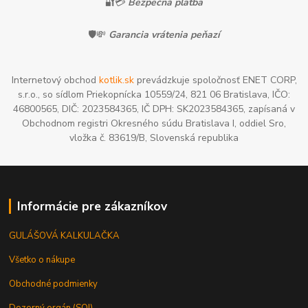
🔐💳
Bezpečná platba
🛡️💸
Garancia vrátenia peňazí
Internetový obchod
kotlik.sk
prevádzkuje spoločnosť ENET CORP,
s.r.o., so sídlom Priekopnícka 10559/24, 821 06 Bratislava, IČO:
46800565, DIČ: 2023584365, IČ DPH: SK2023584365, zapísaná v
Obchodnom registri Okresného súdu Bratislava I, oddiel Sro,
vložka č. 83619/B, Slovenská republika
Informácie pre zákazníkov
GULÁŠOVÁ KALKULAČKA
Všetko o nákupe
Obchodné podmienky
Dozorný orgán (SOI)