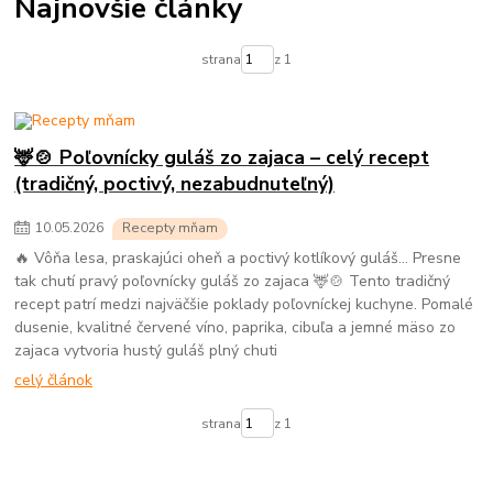
Najnovšie články
strana
z 1
🦌🍲 Poľovnícky guláš zo zajaca – celý recept
(tradičný, poctivý, nezabudnuteľný)
10
.
05
.
2026
Recepty mňam
🔥 Vôňa lesa, praskajúci oheň a poctivý kotlíkový guláš… Presne
tak chutí pravý poľovnícky guláš zo zajaca 🦌🍲 Tento tradičný
recept patrí medzi najväčšie poklady poľovníckej kuchyne. Pomalé
dusenie, kvalitné červené víno, paprika, cibuľa a jemné mäso zo
zajaca vytvoria hustý guláš plný chuti
celý článok
strana
z 1