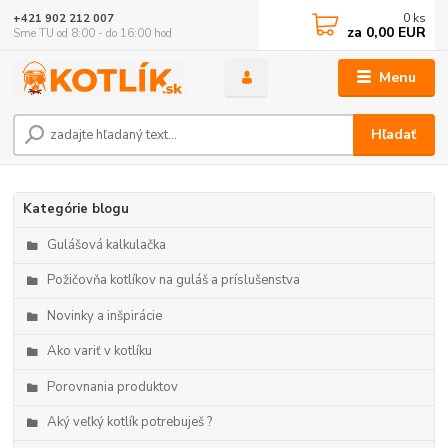
0
ks
+421 902 212 007
za
0,00 EUR
Sme TU od 8:00 - do 16:00 hod
Menu
Hľadať
Kategórie blogu
Gulášová kalkulačka
Požičovňa kotlíkov na guláš a príslušenstva
Novinky a inšpirácie
Ako variť v kotlíku
Porovnania produktov
Aký veľký kotlík potrebuješ ?