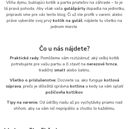
Vôňa dymu, bublajúci kotlík a partia priateľov na záhrade – to je
tá pravá pohoda. Aby však vaša
gulášpárty
dopadla na jednotku,
pripravili sme pre vás tento blog. Či už ste profík v varení, alebo
práve vyberáte svoj prvý
kotlík na guláš
, nájdete tu všetko na
jednom mieste.
Čo u nás nájdete?
Praktické rady:
Pomôžeme vám rozlúsknuť, aký veľký kotlík
potrebujete pre vašu partiu a či staviť na
nerezové hrnce
,
tradičný
smalt
alebo liatinu.
Všetko o príslušenstve:
Dozviete sa, ako funguje
kotlová
súprava
, prečo je dôležitá správna
kotlina
a kedy sa vám oplatí
požičovňa kotlíkov
.
Tipy na varenie:
Od údržby riadu až po vychytávky priamo nad
ohňom, aby sa vám nič nepripálilo a chutilo to každému.