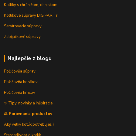
Kotlíky s chráničom, ohniskom
Kotlíkové súpravy BIG PARTY
Servírovacie súpravy
Zabíjačkové súpravy
Najlepšie z blogu
Požičovňa súprav
Požičovňa horákov
Požičovňa hrncov
✨ Tipy, novinky a inšpirácie
⚖️ Porovnania produktov
Aký veľký kotlík potrebuješ ?
Starostlivosť o kotlík