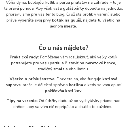
Vôňa dymu, bublajúci kotlík a partia priateľov na záhrade – to je
tá pravá pohoda. Aby však vaša
gulášpárty
dopadla na jednotku,
pripravili sme pre vás tento blog. Či už ste profík v varení, alebo
práve vyberáte svoj prvý
kotlík na guláš
, nájdete tu všetko na
jednom mieste.
Čo u nás nájdete?
Praktické rady:
Pomôžeme vám rozlúsknuť, aký veľký kotlík
potrebujete pre vašu partiu a či staviť na
nerezové hrnce
,
tradičný
smalt
alebo liatinu.
Všetko o príslušenstve:
Dozviete sa, ako funguje
kotlová
súprava
, prečo je dôležitá správna
kotlina
a kedy sa vám oplatí
požičovňa kotlíkov
.
Tipy na varenie:
Od údržby riadu až po vychytávky priamo nad
ohňom, aby sa vám nič nepripálilo a chutilo to každému.