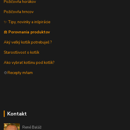
Požičovňa horákov
Požičovňa hrncov
✨ Tipy, novinky a inšpirácie
⚖️ Porovnania produktov
Aký veľký kotlík potrebuješ ?
Starostlivosť o kotlík
Ako vybrať kotlinu pod kotlík?
🍲
Recepty mňam
Kontakt
René Baláž