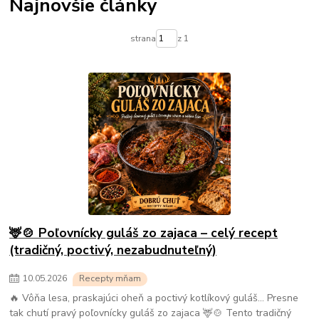
Najnovšie články
strana
z 1
🦌🍲 Poľovnícky guláš zo zajaca – celý recept
(tradičný, poctivý, nezabudnuteľný)
10
.
05
.
2026
Recepty mňam
🔥 Vôňa lesa, praskajúci oheň a poctivý kotlíkový guláš… Presne
tak chutí pravý poľovnícky guláš zo zajaca 🦌🍲 Tento tradičný