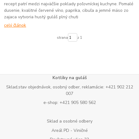
recept patrí medzi najväčšie poklady poľovníckej kuchyne. Pomalé
dusenie, kvalitné červené víno, paprika, cibuľa a jemné mäso zo
zajaca vytvoria hustý guláš plný chuti
celý článok
strana
z 1
Kotlíky na guláš
Sklad,stav objednávok, osobný odber, reklamácie: +421 902 212
007
e-shop: +421 905 580 562
Sklad a osobné odbery
Areál PD - Viničné