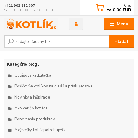
0
ks
+421 902 212 007
za
0,00 EUR
Sme TU od 8:00 - do 16:00 hod
Menu
Hľadať
Kategórie blogu
Gulášová kalkulačka
Požičovňa kotlíkov na guláš a príslušenstva
Novinky a inšpirácie
Ako variť v kotlíku
Porovnania produktov
Aký veľký kotlík potrebuješ ?