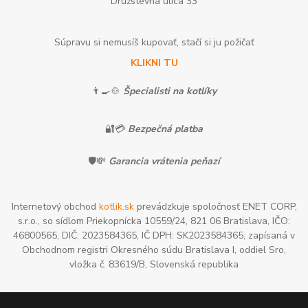
Družstevná ulica 33
Súpravu si nemusíš kupovať, stačí si ju požičať
KLIKNI TU
👨‍🍳🍲
Špecialisti na kotlíky
🔐💳
Bezpečná platba
🛡️💸
Garancia vrátenia peňazí
Internetový obchod
kotlik.sk
prevádzkuje spoločnosť ENET CORP,
s.r.o., so sídlom Priekopnícka 10559/24, 821 06 Bratislava, IČO:
46800565, DIČ: 2023584365, IČ DPH: SK2023584365, zapísaná v
Obchodnom registri Okresného súdu Bratislava I, oddiel Sro,
vložka č. 83619/B, Slovenská republika