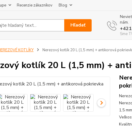
kupe
Recenzie zákazníkov
Blog
Neviet
nám.
Hľadať
+421
Sme TU
NEREZOVÉ KOTLÍKY
Nerezový kotlík 20 L (1,5 mm) + antikorová pokriev
zový kotlík 20 L (1,5 mm) + ant
Nere
pokr
Nerezo
Nerezo
1,5 mm
Veľkos
Kvalitn