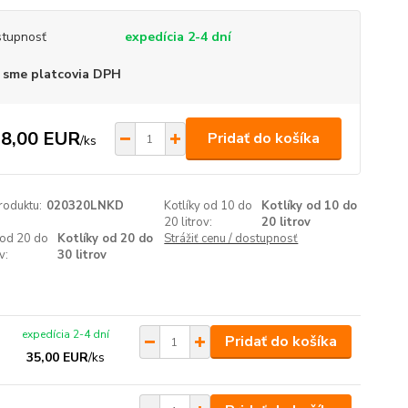
tupnosť
expedícia 2-4 dní
 sme platcovia DPH
8,00 EUR
Pridať do košíka
/
ks
roduktu:
020320LNKD
Kotlíky od 10 do
Kotlíky od 10 do
20 litrov:
20 litrov
 od 20 do
Kotlíky od 20 do
Strážiť cenu / dostupnosť
v:
30 litrov
expedícia 2-4 dní
Pridať do košíka
35,00 EUR
/
ks