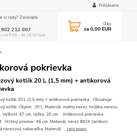
Prihlásenie
e si rady? Zavolajte
0
ks
za
0,00 EUR
 902 212 007
 od 8:00 - do 16:00 hod
ka
ikorová pokrievka
zový kotlík 20 L (1,5 mm) + antikorová
ievka
vý kotlík 20 L (1,5 mm) + antikorová pokrievka Obsahuje:
vý kotlik. Objem: 20 L. Materiál: matný nerez, hrúbka nerezu
. Veľkosť: 47 cm, výška: 20 cm. Antikorová pokrievka
ť: Vrchný priemer: 46 cm. Materiál: nerez INOX (antikor).
á nerezová naberačka. Materiál: ...
celý popis