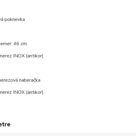
vá pokrievka
iemer: 46 cm.
 nerez INOX (antikor).
nerezová naberačka.
 nerez INOX (antikor).
etre