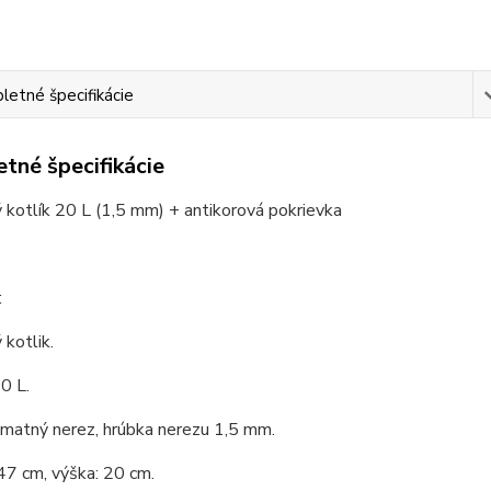
etné špecifikácie
tné špecifikácie
kotlík 20 L (1,5 mm) + antikorová pokrievka
:
kotlik.
0 L.
 matný nerez, hrúbka nerezu 1,5 mm.
47 cm, výška: 20 cm.