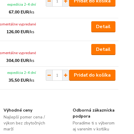
Pridať do košíka
expedícia 2-4 dní
67,00 EUR
/
ks
omentálne vypredané
Detail
126,00 EUR
/
ks
Detail
omentálne vypredané
304,00 EUR
/
ks
expedícia 2-4 dní
Pridať do košíka
35,50 EUR
/
ks
Výhodné ceny
Odborná zákaznícka
podpora
Najlepší pomer cena /
výkon bez zbytočných
Poradíme ti s výberom
marží
aj varením v kotlíku