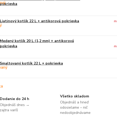
pokrievka
Liatinový kotlík 22 L + antikorová pokrievka
m
Medený kotlík 20 L (1,2 mm) + antikorová
pokrievka
m
Smaltovaný kotlík 22 L + pokrievka
Všetko skladom
Dodanie do 24 h
Objednáš a hneď
Objednáš dnes →
odosielame – nič
zajtra varíš
nedoobjednávame