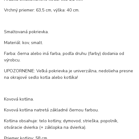
Vrchný priemer: 63,5 cm, výška: 40 cm.
Smaltovaná pokrievka.
Materiál: kov, smalt.
Farba: čierna alebo iná farba, podľa druhu (farby) dodania od
výrobcu.
UPOZORNENIE: Veľká pokrievka je univerzálna, nedolieha presne
na okrajové sedlo kotla alebo kotlíka!
Kovová kotlina.
Kovová kotlina natretá základné čiernou farbou.
Kotlina obsahuje: telo kotliny, dymovod, strieška, popolník,
otváracie dvierka (+ záklopka na dvierka).
Priemer kotliny: 58 cm.