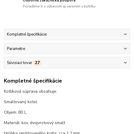
Odborná zákaznícka podpora
Poradíme ti s výberom aj varením v kotlíku
Kompletné špecifikácie
Parametre
Súvisiaci tovar
27
Kompletné špecifikácie
Kotlíková súprava obsahuje:
Smaltovaný kotol.
Objem: 80 L.
Materiál: kov, dvojvrstvový smalt
Hrúbka smaltovaného kotla: cca 1,2 mm