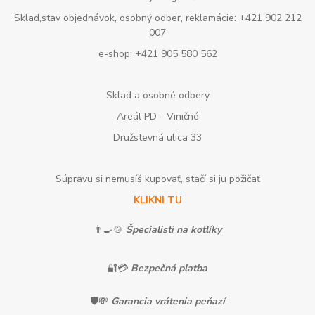
Sklad,stav objednávok, osobný odber, reklamácie: +421 902 212
007
e-shop: +421 905 580 562
Sklad a osobné odbery
Areál PD - Viničné
Družstevná ulica 33
Súpravu si nemusíš kupovať, stačí si ju požičať
KLIKNI TU
👨‍🍳🍲
Špecialisti na kotlíky
🔐💳
Bezpečná platba
🛡️💸
Garancia vrátenia peňazí