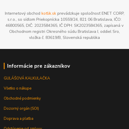
Internetový obchod
kotlik.sk
prevádzkuje spoločnosť ENET CORP,
s.r.o., so sídlom Priekopnícka 10559/24, 821 06 Bratislava, IČO:
46800565, DIČ: 2023584365, IČ DPH: SK2023584365, zapísaná v
Obchodnom registri Okresného súdu Bratislava I, oddiel Sro,
vložka č. 83619/B, Slovenská republika
Informácie pre zákazníkov
GULÁŠOVÁ KALKULAČKA
Všetko o nákupe
Obchodné podmienky
Dozorný orgán (SOI)
Doprava a platba
Odstúpenie od zmluvy