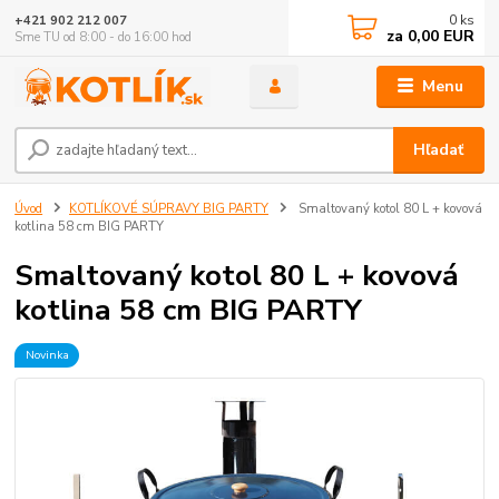
0
ks
+421 902 212 007
za
0,00 EUR
Sme TU od 8:00 - do 16:00 hod
Menu
Hľadať
Úvod
KOTLÍKOVÉ SÚPRAVY BIG PARTY
Smaltovaný kotol 80 L + kovová
kotlina 58 cm BIG PARTY
Smaltovaný kotol 80 L + kovová
kotlina 58 cm BIG PARTY
Novinka