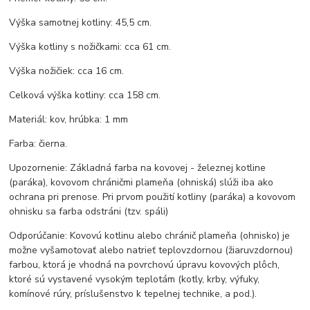
Výška samotnej kotliny: 45,5 cm.
Výška kotliny s nožičkami: cca 61 cm.
Výška nožičiek: cca 16 cm.
Celková výška kotliny: cca 158 cm.
Materiál: kov, hrúbka: 1 mm
Farba: čierna.
Upozornenie: Základná farba na kovovej - železnej kotline
(paráka), kovovom chráničmi plameňa (ohniská) slúži iba ako
ochrana pri prenose. Pri prvom použití kotliny (paráka) a kovovom
ohnisku sa farba odstráni (tzv. spáli)
Odporúčanie: Kovovú kotlinu alebo chránič plameňa (ohnisko) je
možne vyšamotovať alebo natrieť teplovzdornou (žiaruvzdornou)
farbou, ktorá je vhodná na povrchovú úpravu kovových plôch,
ktoré sú vystavené vysokým teplotám (kotly, krby, výfuky,
komínové rúry, príslušenstvo k tepelnej technike, a pod.).