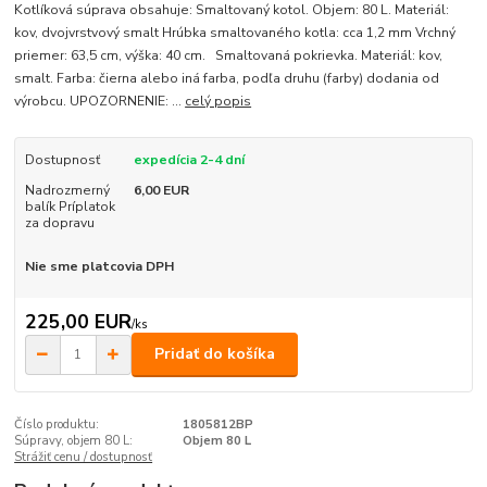
Kotlíková súprava obsahuje: Smaltovaný kotol. Objem: 80 L. Materiál:
kov, dvojvrstvový smalt Hrúbka smaltovaného kotla: cca 1,2 mm Vrchný
priemer: 63,5 cm, výška: 40 cm. Smaltovaná pokrievka. Materiál: kov,
smalt. Farba: čierna alebo iná farba, podľa druhu (farby) dodania od
výrobcu. UPOZORNENIE: ...
celý popis
Dostupnosť
expedícia 2-4 dní
Nadrozmerný
6,00 EUR
balík Príplatok
za dopravu
Nie sme platcovia DPH
225,00 EUR
/
ks
Pridať do košíka
Číslo produktu:
1805812BP
Súpravy, objem 80 L:
Objem 80 L
Strážiť cenu / dostupnosť