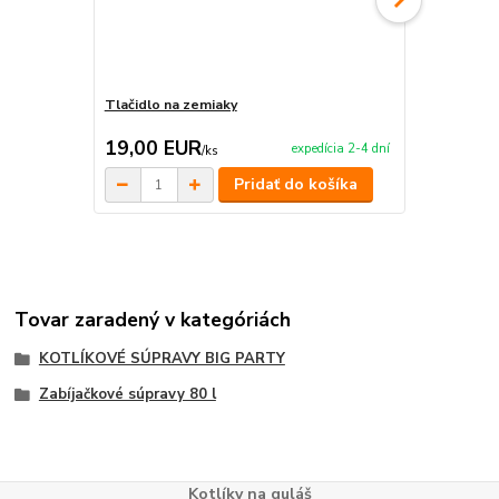
Tlačidlo na zemiaky
Nádoba na m
19,00 EUR
47,90 E
expedícia 2-4 dní
/
ks
Pridať do košíka
Tovar zaradený v kategóriách
KOTLÍKOVÉ SÚPRAVY BIG PARTY
Zabíjačkové súpravy 80 l
Kotlíky na guláš