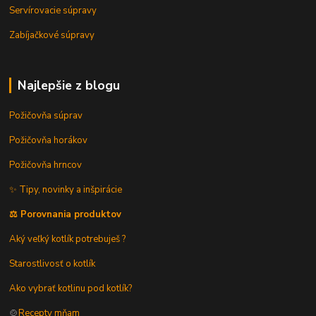
Servírovacie súpravy
Zabíjačkové súpravy
Najlepšie z blogu
Požičovňa súprav
Požičovňa horákov
Požičovňa hrncov
✨ Tipy, novinky a inšpirácie
⚖️ Porovnania produktov
Aký veľký kotlík potrebuješ ?
Starostlivosť o kotlík
Ako vybrať kotlinu pod kotlík?
🍲
Recepty mňam