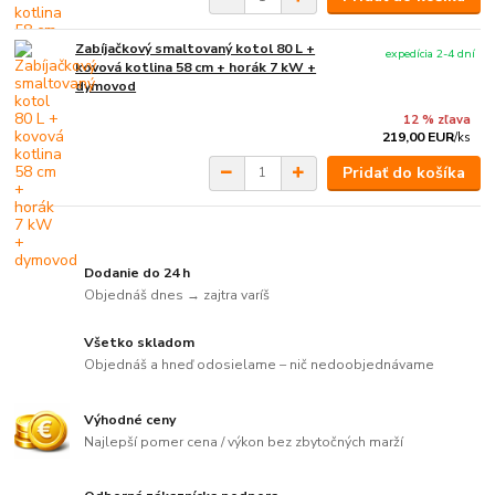
Zabíjačkový smaltovaný kotol 80 L +
expedícia 2-4 dní
kovová kotlina 58 cm + horák 7 kW +
dymovod
12 % zľava
219,00 EUR
/
ks
Pridať do košíka
Dodanie do 24 h
Objednáš dnes → zajtra varíš
Všetko skladom
Objednáš a hneď odosielame – nič nedoobjednávame
Výhodné ceny
Najlepší pomer cena / výkon bez zbytočných marží