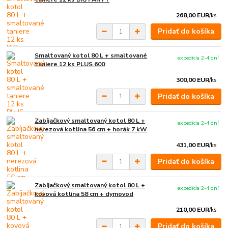
268,00 EUR
/
ks
Pridať do košíka
Smaltovaný kotol 80 L + smaltované
expedícia 2-4 dní
taniere 12 ks PLUS 600
300,00 EUR
/
ks
Pridať do košíka
Zabíjačkový smaltovaný kotol 80 L +
expedícia 2-4 dní
nerezová kotlina 56 cm + horák 7 kW
431,00 EUR
/
ks
Pridať do košíka
Zabíjačkový smaltovaný kotol 80 L +
expedícia 2-4 dní
kovová kotlina 58 cm + dymovod
210,00 EUR
/
ks
Pridať do košíka