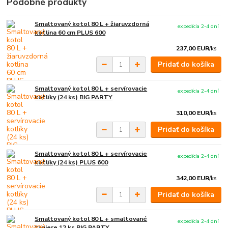
Podobné produkty
Smaltovaný kotol 80 L + žiaruvzdorná
expedícia 2-4 dní
kotlina 60 cm PLUS 600
237,00 EUR
/
ks
Pridať do košíka
Smaltovaný kotol 80 L + servírovacie
expedícia 2-4 dní
kotlíky (24 ks) BIG PARTY
310,00 EUR
/
ks
Pridať do košíka
Smaltovaný kotol 80 L + servírovacie
expedícia 2-4 dní
kotlíky (24 ks) PLUS 600
342,00 EUR
/
ks
Pridať do košíka
Smaltovaný kotol 80 L + smaltované
expedícia 2-4 dní
taniere 12 ks BIG PARTY