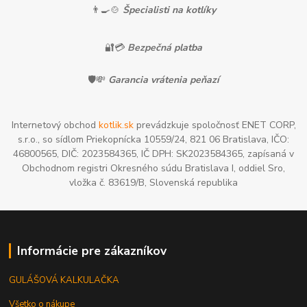
👨‍🍳🍲
Špecialisti na kotlíky
🔐💳
Bezpečná platba
🛡️💸
Garancia vrátenia peňazí
Internetový obchod
kotlik.sk
prevádzkuje spoločnosť ENET CORP,
s.r.o., so sídlom Priekopnícka 10559/24, 821 06 Bratislava, IČO:
46800565, DIČ: 2023584365, IČ DPH: SK2023584365, zapísaná v
Obchodnom registri Okresného súdu Bratislava I, oddiel Sro,
vložka č. 83619/B, Slovenská republika
Informácie pre zákazníkov
GULÁŠOVÁ KALKULAČKA
Všetko o nákupe