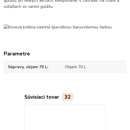
gulášu, pri veľkých akciách, kempovanie, v záhrade, na chate a
súťažiach vo varení gulášu.
Parametre
Súpravy, objem 70 L
Objem 70 L
Súvisiaci tovar
32