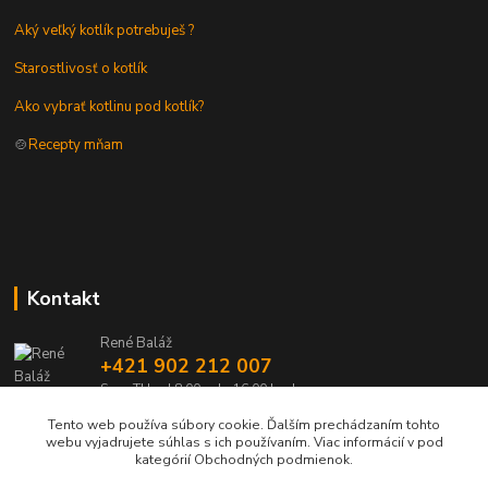
Aký veľký kotlík potrebuješ ?
Starostlivosť o kotlík
Ako vybrať kotlinu pod kotlík?
🍲
Recepty mňam
Kontakt
René Baláž
+421 902 212 007
Sme TU od 8:00 - do 16:00 hod
Tento web používa súbory cookie. Ďalším prechádzaním tohto
info@kotlik.sk
webu vyjadrujete súhlas s ich používaním. Viac informácií v pod
kategórií Obchodných podmienok.