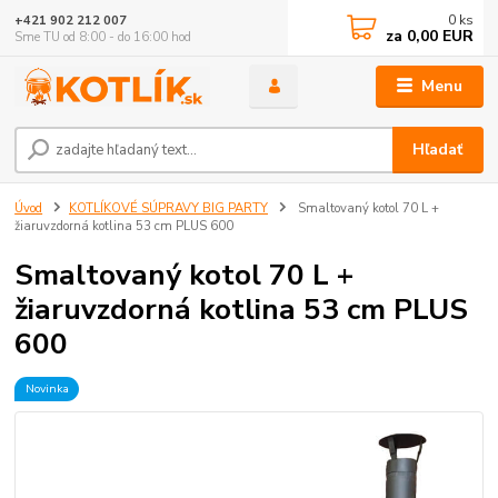
0
ks
+421 902 212 007
za
0,00 EUR
Sme TU od 8:00 - do 16:00 hod
Menu
Hľadať
Úvod
KOTLÍKOVÉ SÚPRAVY BIG PARTY
Smaltovaný kotol 70 L +
žiaruvzdorná kotlina 53 cm PLUS 600
Smaltovaný kotol 70 L +
žiaruvzdorná kotlina 53 cm PLUS
600
Novinka