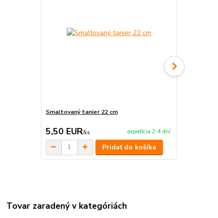
Smaltovaný tanier 22 cm
Tlačidlo na
5,50 EUR
19,00 E
expedícia 2-4 dní
/
ks
Pridať do košíka
Tovar zaradený v kategóriách