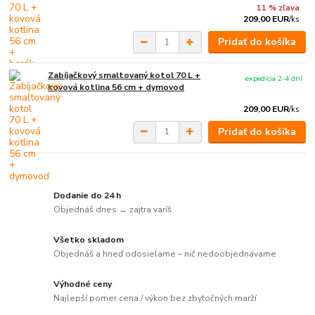
11 % zľava
209,00 EUR
/
ks
Pridať do košíka
Zabíjačkový smaltovaný kotol 70 L +
expedícia 2-4 dní
kovová kotlina 56 cm + dymovod
209,00 EUR
/
ks
Pridať do košíka
Dodanie do 24 h
Objednáš dnes → zajtra varíš
Všetko skladom
Objednáš a hneď odosielame – nič nedoobjednávame
Výhodné ceny
Najlepší pomer cena / výkon bez zbytočných marží