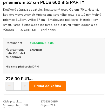
priemerom 53 cm PLUS 600 BIG PARTY
Kotlíková súprava obsahuje: Smaltovaný kotol. Objem: 70 L. Materiál:
kov, dvojvrstvový smalt Hrúbka smaltovaného kotla: cca 1,2 mm Vrchný
priemer: 61,5 cm, výška: 37 cm. Smaltovaná pokrievka. Materiál: kov,
smalt. Farba: čierna alebo iná farba, podľa druhu (farby) dodania od
výrobcu. UPOZORNENIE: ...
celý popis
Dostupnosť
expedícia 2-4 dní
Nadrozmerný
6,00 EUR
balík Príplatok
za dopravu
Nie sme platcovia DPH
226,00 EUR
/
ks
Pridať do košíka
Číslo produktu:
27053600BP
Súpravy, objem 70 L:
Objem 70 L