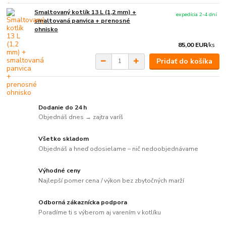
Smaltovaný kotlík 13 L (1,2 mm) +
expedícia 2-4 dní
smaltovaná panvica + prenosné
ohnisko
85,00 EUR
/
ks
Pridať do košíka
Dodanie do 24 h
Objednáš dnes → zajtra varíš
Všetko skladom
Objednáš a hneď odosielame – nič nedoobjednávame
Výhodné ceny
Najlepší pomer cena / výkon bez zbytočných marží
Odborná zákaznícka podpora
Poradíme ti s výberom aj varením v kotlíku