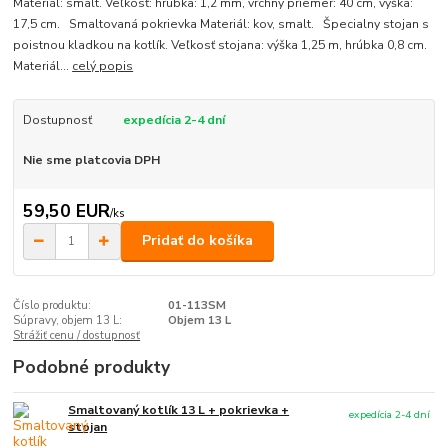
Materiál: smalt. Veľkosť: hrúbka: 1,2 mm, vrchný priemer: 40 cm, výška:
17,5 cm. Smaltovaná pokrievka Materiál: kov, smalt. Špecialny stojan s
poistnou kladkou na kotlík. Veľkosť stojana: výška 1,25 m, hrúbka 0,8 cm.
Materiál...
celý popis
Dostupnosť
expedícia 2-4 dní
Nie sme platcovia DPH
59,50 EUR
/
ks
Pridať do košíka
Číslo produktu:
01-113SM
Súpravy, objem 13 L:
Objem 13 L
Strážiť cenu / dostupnosť
Podobné produkty
Smaltovaný kotlík 13 L + pokrievka +
expedícia 2-4 dní
stojan