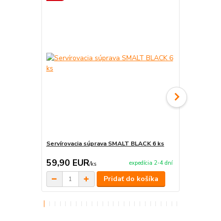
Servírovacia súprava SMALT BLACK 6 ks
Servírovaci
59,90 EUR
220,00 
expedícia 2-4 dní
/
ks
Pridať do košíka