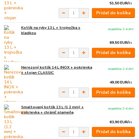
51,50 EUR
/
ks
Pridať do košíka
Kotlík na ryby 13 L + trojnožka s
expedícia 2-4 dní
kladkou
69,50 EUR
/
ks
Pridať do košíka
Nerezový kotlík 14 L INOX + pokrievka
expedícia 2-4 dní
+ stojan CLASSIC
49,00 EUR
/
ks
Pridať do košíka
Smaltovaný kotlík 13 L (1,2 mm) +
expedícia 2-4 dní
pokrievka + chránič plameňa
63,90 EUR
/
ks
Pridať do košíka