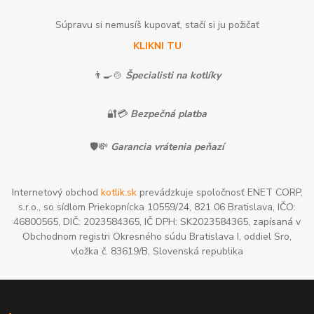
Súpravu si nemusíš kupovať, stačí si ju požičať
KLIKNI TU
👨‍🍳🍲
Špecialisti na kotlíky
🔐💳
Bezpečná platba
🛡️💸
Garancia vrátenia peňazí
Internetový obchod
kotlik.sk
prevádzkuje spoločnosť ENET CORP,
s.r.o., so sídlom Priekopnícka 10559/24, 821 06 Bratislava, IČO:
46800565, DIČ: 2023584365, IČ DPH: SK2023584365, zapísaná v
Obchodnom registri Okresného súdu Bratislava I, oddiel Sro,
vložka č. 83619/B, Slovenská republika