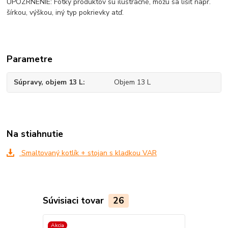
UPOZRNENIE: Fotky produktov sú ilustračné, môžu sa líšiť napr.
šírkou, výškou, iný typ pokrievky atď.
Parametre
Súpravy, objem 13 L
Objem 13 L
Na stiahnutie
Smaltovaný kotlík + stojan s kladkou VAR
Súvisiaci tovar
26
Akcia
Akcia