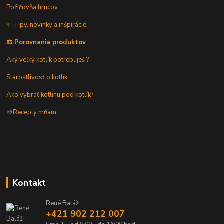
Požičovňa hrncov
✨ Tipy, novinky a inšpirácie
⚖️ Porovnania produktov
Aký veľký kotlík potrebuješ ?
Starostlivosť o kotlík
Ako vybrať kotlinu pod kotlík?
🍲
Recepty mňam
Kontakt
René Baláž
+421 902 212 007