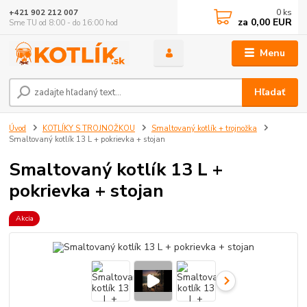
0
ks
+421 902 212 007
za
0,00 EUR
Sme TU od 8:00 - do 16:00 hod
Menu
Hľadať
Úvod
KOTLÍKY S TROJNOŽKOU
Smaltovaný kotlík + trojnožka
Smaltovaný kotlík 13 L + pokrievka + stojan
Smaltovaný kotlík 13 L +
pokrievka + stojan
Akcia