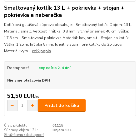
Smaltovaný kotlík 13 L + pokrievka + stojan +
pokrievka a naberačka
Kotlíková gulášová súprava obsahuje: Smaltovaný kotlík. Objem: 13 L.
Materiál: smalt. Veľkosť: hrúbka: 0,8 mm, vrchný priemer: 40 cm, výška:
17,5 cm. Smaltovaná pokrievka Materiál: kov, smalt. Stojan na kotlík.
Výška: 1,25 m, hrúbka 8 mm. Ideálny stojan pre kotlíky do 25 litrov.
Materiál: vyro...
celý popis
Dostupnosť
expedícia 2-4 dní
Nie sme platcovia DPH
51,50 EUR
/
ks
Pridať do košíka
Číslo produktu:
01115
Súpravy, objem 13 L:
Objem 13 L
Strážiť cenu / dostupnosť