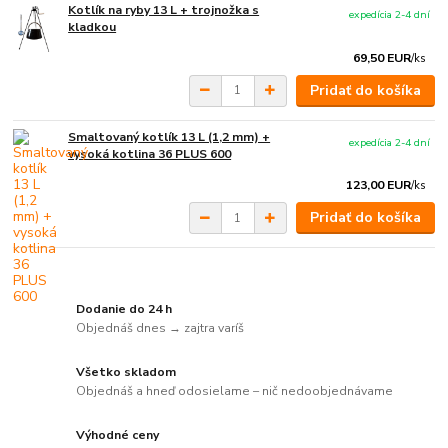
Kotlík na ryby 13 L + trojnožka s
expedícia 2-4 dní
kladkou
69,50 EUR
/
ks
Pridať do košíka
Smaltovaný kotlík 13 L (1,2 mm) +
expedícia 2-4 dní
vysoká kotlina 36 PLUS 600
123,00 EUR
/
ks
Pridať do košíka
Dodanie do 24 h
Objednáš dnes → zajtra varíš
Všetko skladom
Objednáš a hneď odosielame – nič nedoobjednávame
Výhodné ceny