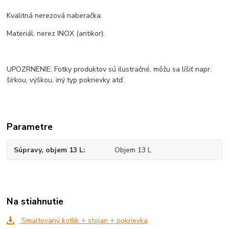
Kvalitná nerezová naberačka.
Materiál: nerez INOX (antikor).
UPOZRNENIE: Fotky produktov sú ilustračné, môžu sa líšiť napr.
šírkou, výškou, iný typ pokrievky atď.
Parametre
Súpravy, objem 13 L
Objem 13 L
Na stiahnutie
Smaltovaný kotlík + stojan + pokrievka