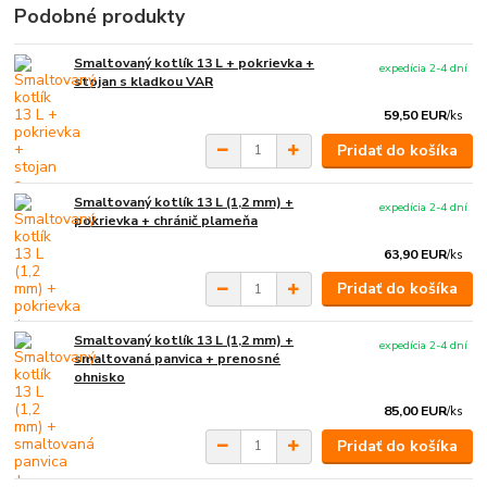
Podobné produkty
Smaltovaný kotlík 13 L + pokrievka +
expedícia 2-4 dní
stojan s kladkou VAR
59,50 EUR
/
ks
Pridať do košíka
Smaltovaný kotlík 13 L (1,2 mm) +
expedícia 2-4 dní
pokrievka + chránič plameňa
63,90 EUR
/
ks
Pridať do košíka
Smaltovaný kotlík 13 L (1,2 mm) +
expedícia 2-4 dní
smaltovaná panvica + prenosné
ohnisko
85,00 EUR
/
ks
Pridať do košíka