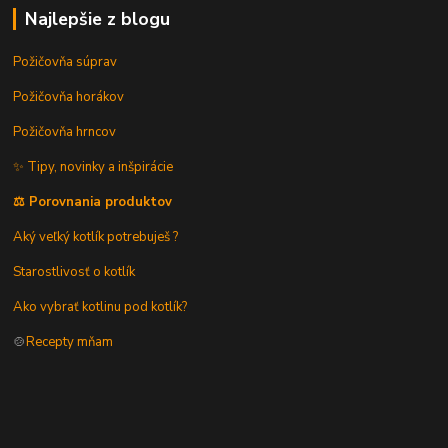
Najlepšie z blogu
Požičovňa súprav
Požičovňa horákov
Požičovňa hrncov
✨ Tipy, novinky a inšpirácie
⚖️ Porovnania produktov
Aký veľký kotlík potrebuješ ?
Starostlivosť o kotlík
Ako vybrať kotlinu pod kotlík?
🍲
Recepty mňam