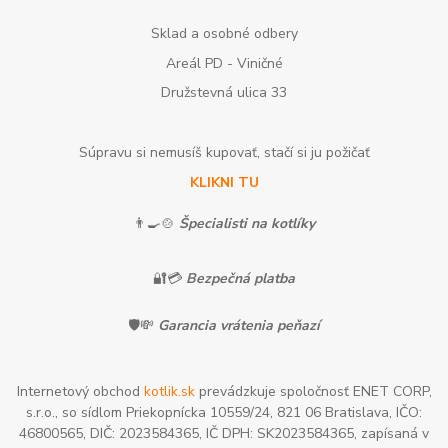
Sklad a osobné odbery
Areál PD - Viničné
Družstevná ulica 33
Súpravu si nemusíš kupovať, stačí si ju požičať
KLIKNI TU
👨‍🍳🍲
Špecialisti na kotlíky
🔐💳
Bezpečná platba
🛡️💸
Garancia vrátenia peňazí
Internetový obchod
kotlik.sk
prevádzkuje spoločnosť ENET CORP,
s.r.o., so sídlom Priekopnícka 10559/24, 821 06 Bratislava, IČO:
46800565, DIČ: 2023584365, IČ DPH: SK2023584365, zapísaná v