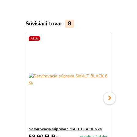
Súvisiaci tovar
8
Akcia
Akcia
Servírovacia súprava SMALT BLACK 6 ks
Servírovaci
59,90 EUR
99,00 E
expedícia 2-4 dní