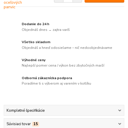
Dodanie do 24 h
Objednáš dnes → zajtra varíš
Všetko skladom
Objednáš a hneď odosielame – nič nedoobjednávame
Výhodné ceny
Najlepší pomer cena / výkon bez zbytočných marží
Odborná zákaznícka podpora
Poradíme ti s výberom aj varením v kotlíku
Kompletné špecifikácie
Súvisiaci tovar
15