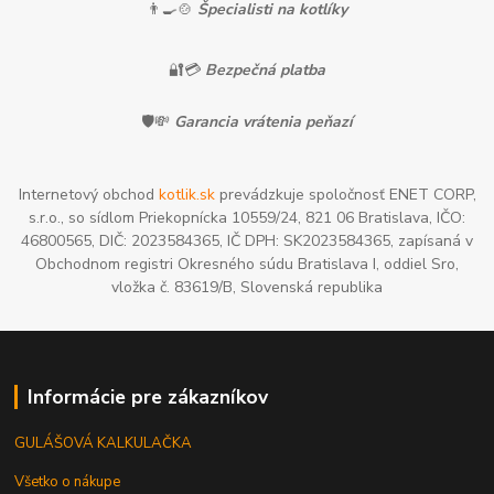
👨‍🍳🍲
Špecialisti na kotlíky
🔐💳
Bezpečná platba
🛡️💸
Garancia vrátenia peňazí
Internetový obchod
kotlik.sk
prevádzkuje spoločnosť ENET CORP,
s.r.o., so sídlom Priekopnícka 10559/24, 821 06 Bratislava, IČO:
46800565, DIČ: 2023584365, IČ DPH: SK2023584365, zapísaná v
Obchodnom registri Okresného súdu Bratislava I, oddiel Sro,
vložka č. 83619/B, Slovenská republika
Informácie pre zákazníkov
GULÁŠOVÁ KALKULAČKA
Všetko o nákupe