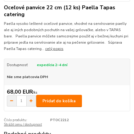
Oceľové panvice 22 cm (12 ks) Paella Tapas
catering
Paella vysoko leštené oceľové panvice, vhodné na servírovanie paelly
ale aj iných podobných pochutín na vašej grilovačke, alebo v TAPAS
bare. Paella panvice môžete samozrejme použiť aj v bežnej kuchyni pri
príprave jedla na servírovanie ale aj na pečenie grilovanie. Súprava
Paella Tapas catering...
celý popis
Dostupnosť
expedícia 2-4 dní
Nie sme platcovia DPH
68,00 EUR
/
ks
Pridať do košíka
Číslo produktu:
PTOC2212
Strážiť cenu / dostupnosť