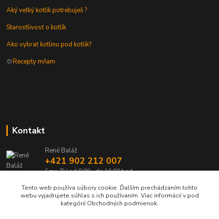
Aký veľký kotlík potrebuješ ?
Starostlivosť o kotlík
Ako vybrať kotlinu pod kotlík?
🍲
Recepty mňam
Kontakt
René Baláž
+421 902 212 007
Sme TU od 8:00 - do 16:00 hod
Tento web používa súbory cookie. Ďalším prechádzaním tohto
info@kotlik.sk
webu vyjadrujete súhlas s ich používaním. Viac informácií v pod
kategórií Obchodných podmienok.