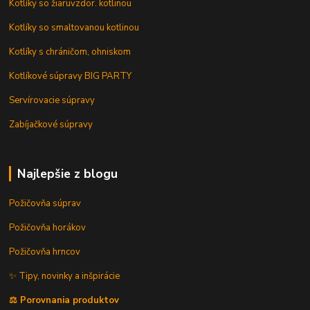
Kotlíky so žiaruvzdor. kotlinou
Kotlíky so smaltovanou kotlinou
Kotlíky s chráničom, ohniskom
Kotlíkové súpravy BIG PARTY
Servírovacie súpravy
Zabíjačkové súpravy
Najlepšie z blogu
Požičovňa súprav
Požičovňa horákov
Požičovňa hrncov
✨ Tipy, novinky a inšpirácie
⚖️ Porovnania produktov