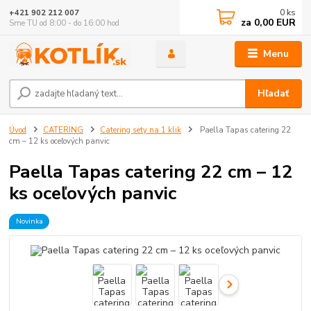
0
ks
+421 902 212 007
za
0,00 EUR
Sme TU od 8:00 - do 16:00 hod
Menu
Hľadať
Úvod
CATERING
Catering sety na 1 klik
Paella Tapas catering 22
cm – 12 ks oceľových panvic
Paella Tapas catering 22 cm – 12
ks oceľových panvic
Novinka