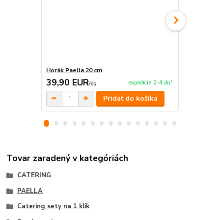
Horák Paella 20 cm
Kliešte na 
39,90 EUR
3,50 EU
expedícia 2-4 dní
/
ks
Pridať do košíka
Tovar zaradený v kategóriách
CATERING
PAELLA
Catering sety na 1 klik