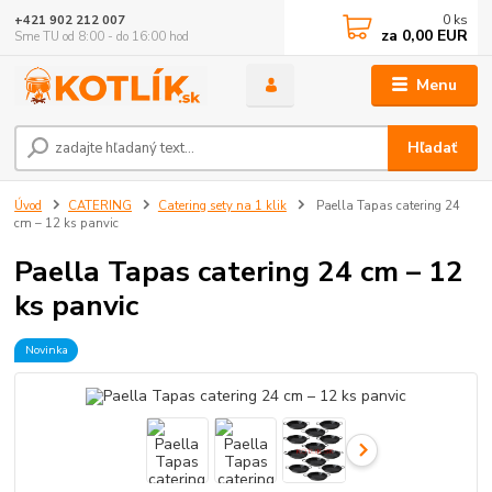
0
ks
+421 902 212 007
za
0,00 EUR
Sme TU od 8:00 - do 16:00 hod
Menu
Hľadať
Úvod
CATERING
Catering sety na 1 klik
Paella Tapas catering 24
cm – 12 ks panvic
Paella Tapas catering 24 cm – 12
ks panvic
Novinka