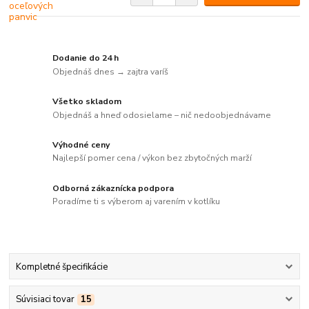
Dodanie do 24 h
Objednáš dnes → zajtra varíš
Všetko skladom
Objednáš a hneď odosielame – nič nedoobjednávame
Výhodné ceny
Najlepší pomer cena / výkon bez zbytočných marží
Odborná zákaznícka podpora
Poradíme ti s výberom aj varením v kotlíku
Kompletné špecifikácie
Súvisiaci tovar
15