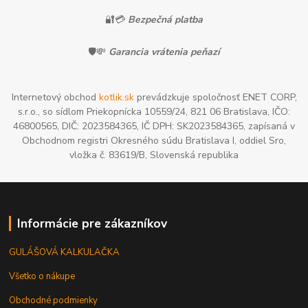
🔐💳
Bezpečná platba
🛡️💸
Garancia vrátenia peňazí
Internetový obchod
kotlik.sk
prevádzkuje spoločnosť ENET CORP,
s.r.o., so sídlom Priekopnícka 10559/24, 821 06 Bratislava, IČO:
46800565, DIČ: 2023584365, IČ DPH: SK2023584365, zapísaná v
Obchodnom registri Okresného súdu Bratislava I, oddiel Sro,
vložka č. 83619/B, Slovenská republika
Informácie pre zákazníkov
GULÁŠOVÁ KALKULAČKA
Všetko o nákupe
Obchodné podmienky