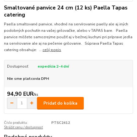
Smaltované panvice 24 cm (12 ks) Paella Tapas
catering
Paella smaltované panvice, vhodné na servírovanie paelly ale aj iných
podobných pochutín na vašej grilovačke, alebo v TAPAS bare. Paella
panvice môžete samozrejme použiť aj v bežnej kuchyni pri príprave jedla
na servírovanie ale aj na pečenie grilovanie. Súprava Paella Tapas
catering obsahuje: ...
celý popis
Dostupnosť
expedícia 2-4 dní
Nie sme platcovia DPH
94,90 EUR
/
ks
Pridať do košíka
Číslo produktu:
PTSC2412
Strážiť cenu / dostupnosť