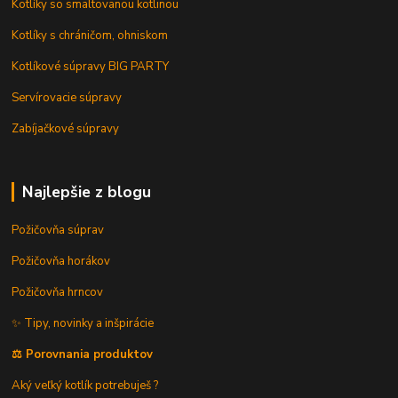
Kotlíky so smaltovanou kotlinou
Kotlíky s chráničom, ohniskom
Kotlíkové súpravy BIG PARTY
Servírovacie súpravy
Zabíjačkové súpravy
Najlepšie z blogu
Požičovňa súprav
Požičovňa horákov
Požičovňa hrncov
✨ Tipy, novinky a inšpirácie
⚖️ Porovnania produktov
Aký veľký kotlík potrebuješ ?