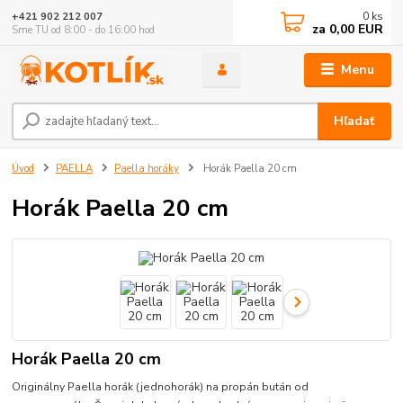
0
ks
+421 902 212 007
za
0,00 EUR
Sme TU od 8:00 - do 16:00 hod
Menu
Hľadať
Úvod
PAELLA
Paella horáky
Horák Paella 20 cm
Horák Paella 20 cm
Horák Paella 20 cm
Originálny Paella horák (jednohorák) na propán bután od