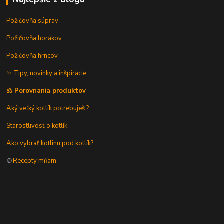
Požičovňa súprav
Požičovňa horákov
Požičovňa hrncov
✨ Tipy, novinky a inšpirácie
⚖️ Porovnania produktov
Aký veľký kotlík potrebuješ ?
Starostlivosť o kotlík
Ako vybrať kotlinu pod kotlík?
🍲
Recepty mňam