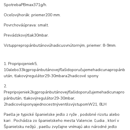
Spotreba
PB
max
371
g
/
h.
Oceľový
horák
:
priemer
200 mm.
Povrchová
úprava
:
smalt.
Prevádzkový
tlak
30
mbar.
Vstup
pre
propán
butánovú
hadicu
s
vnútorným
, priemer:
8
-
9
mm.
1. Pro
pripojenie
k
5
,
10
alebo
33
kg
propán
butánovej
fľaši
doporučujeme
hadicu
na
propán
b
után
,
tlakový
regulátor
29-30
mbar
a
2
hadicové spony
2.
Pre
pripojenie
k
2
kg
propán
butánovej
fľaši
doporučujeme
hadicu
na
pro
pán
bután
,
tlakový
regulátor
29-30
mbar
,
2
hadicové
spony
a
jednocestný
ventil
s
výstupom
W21
,
8LH
Paella je typické španielske jedlo z ryže , podobné rizotu alebo
kari .
Pochádza zo španielskeho mesta Valencie.
Ľudia , ktorí v
Španielsku nežijú , paellu zvyčajne vnímajú ako národné jedlo