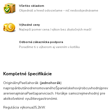
Všetko skladom
Objednáš a hneď odosielame – nič nedoobjednávame
Výhodné ceny
Najlepší pomer cena / výkon bez zbytočných marží
Odborná zákaznícka podpora
Poradíme ti s výberom aj varením v kotlíku
Kompletné špecifikácie
Originálny
Paella
horák
(
jednohorák
)
na
propán
bután
od
renomovaného
Španielskeho
výrobcu
vhodný
pre
v
arenie
najmä
na
Paella
panviciach
.
Horák
je samozrejme
vhodný pre
akékoľvek
iné využitie
v
gastronómii
.
Regulácia výkonu
až
5,2
kW.