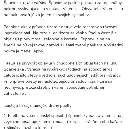
Španielska , ale väčšina Španielov ju skôr pokladá za regionálny
pokrm , vyskytujúce sa v oblasti Valencia .
Obyvatelia Valencie ju
naopak považujú za jeden zo svojich symbolov .
Podobne ako v prípade rizota existuje veľa receptov s rôznymi
ingredienciami .
Na rozdiel od rizota sa však v Paella častejšie
objavujú plody mora , zelenina a korenie .
Pripravuje sa na
špeciálne nízkej rovnej panvici s ušami zvané paellera a výsledný
pokrm je menej lepivý.
Paella sa prvýkrát objavila v chudobnejších oblastiach na juhu
Španielska .
Vznikla na rybárskych lodiach na spôsob arroz
caldoso; išlo vtedy o jedno z najchudobnejších jedál pre rybárov.
Pri príprave paelly je najdôležitejšou prísadou ryža, ktorá sa
neumýva, pretože škrob pri varení spôsobuje potrebnej
zahustenie .
Existujú tri najznámejšie druhy paelly :
1. Paella na valenciánský spôsob ( španielsky paella valenciana )
zvyčajne obsahuje zeleninu, mäso ( kuracie, králičie alebo kačacie
), slimáky, fazuľa a korenia.