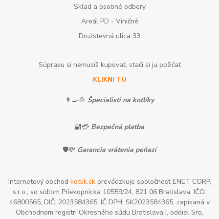
Sklad a osobné odbery
Areál PD - Viničné
Družstevná ulica 33
Súpravu si nemusíš kupovať, stačí si ju požičať
KLIKNI TU
👨‍🍳🍲
Špecialisti na kotlíky
🔐💳
Bezpečná platba
🛡️💸
Garancia vrátenia peňazí
Internetový obchod
kotlik.sk
prevádzkuje spoločnosť ENET CORP,
s.r.o., so sídlom Priekopnícka 10559/24, 821 06 Bratislava, IČO:
46800565, DIČ: 2023584365, IČ DPH: SK2023584365, zapísaná v
Obchodnom registri Okresného súdu Bratislava I, oddiel Sro,