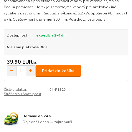
renomovaného Španielskeho výrobcu vhodný pre varenie najmä na
Paella panviciach. Horák je samozrejme vhodný pre akékoľvek iné
využitie v gastronómii. Regulácia výkonu až 5,2 kW. Spotreba PB max 371
g / h. Oceľový horák: priemer 200 mm. Povrchov...
celý popis
Dostupnosť
expedícia 2-4 dní
Nie sme platcovia DPH
39,90 EUR
/
ks
Pridať do košíka
Číslo produktu:
04-P1320
Strážiť cenu / dostupnosť
Dodanie do 24 h
Objednáš dnes → zajtra varíš