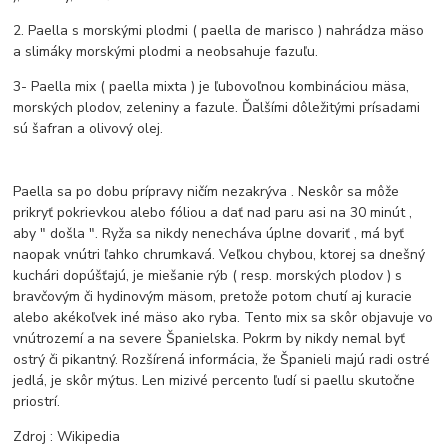
2. Paella s morskými plodmi ( paella de marisco ) nahrádza mäso
a slimáky morskými plodmi a neobsahuje fazuľu.
3- Paella mix ( paella mixta ) je ľubovoľnou kombináciou mäsa,
morských plodov, zeleniny a fazule.
Ďalšími dôležitými prísadami
sú šafran a olivový olej.
Paella sa po dobu prípravy ničím nezakrýva .
Neskôr sa môže
prikryť pokrievkou alebo fóliou a dať nad paru asi na 30 minút ,
aby " došla ".
Ryža sa nikdy nenecháva úplne dovariť , má byť
naopak vnútri ľahko chrumkavá.
Veľkou chybou, ktorej sa dnešný
kuchári dopúšťajú, je miešanie rýb ( resp. morských plodov ) s
bravčovým či hydinovým mäsom, pretože potom chutí aj kuracie
alebo akékoľvek iné mäso ako ryba.
Tento mix sa skôr objavuje vo
vnútrozemí a na severe Španielska.
Pokrm by nikdy nemal byť
ostrý či pikantný.
Rozšírená informácia, že Španieli majú radi ostré
jedlá, je skôr mýtus.
Len mizivé percento ľudí si paellu skutočne
priostrí.
Zdroj : Wikipedia