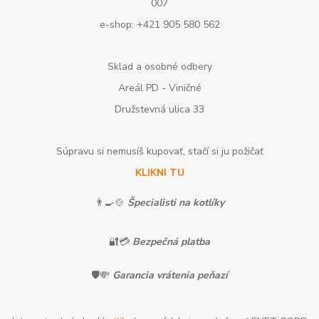
007
e-shop: +421 905 580 562
Sklad a osobné odbery
Areál PD - Viničné
Družstevná ulica 33
Súpravu si nemusíš kupovať, stačí si ju požičať
KLIKNI TU
👨‍🍳🍲
Špecialisti na kotlíky
🔐💳
Bezpečná platba
🛡️💸
Garancia vrátenia peňazí