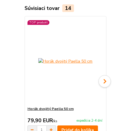
Súvisiaci tovar
14
TOP produkt
Horák dvojitý Paella 50 cm
Varecha 50 
79,90 EUR
3,90 EU
expedícia 2-4 dní
/
ks
Pridať do košíka