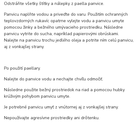
Odstráňte všetky štítky a nálepky z paella panvice.
Panvicu naplňte vodou a priveďte do varu. Použitím ochranných
teplovzdorných rukavíc opatrne vylejte vodu a panvicu umyte
pomocou žinky a bežného umývacieho prostriedku. Následne
panvicu vytrite do sucha, napríklad papierovými obrúskami.
Nalejte na panvicu trochu jedlého oleja a potrite ním celú panvicu,
aj z vonkajšej strany.
Po použití paellary.
Nalejte do panvice vodu a nechajte chvíľu odmočiť.
Následne použite bežný prostriedok na riad a pomocou hubky
krúživým pohybom panvicu umyte.
Je potrebné panvicu umyť z vnútornej aj z vonkajšej strany.
Nepoužívajte agresívne prostriedky ani drôtenku.