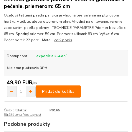
pečenie, priemerom: 65 cm
Oceľová leštená paella panvica je vhodná pre varenie na plynovom
horáku, v trúbte, alebo otvorenom ohni. Vhodná na grilovanie, varenie,
zapekaním, paella pokrmy. TECHNICKÉ PARAMETRE Priemer bez ušiek:
65 cm. Spodný priemer: 59 cm. Priemer s uškami: 83 cm. Výška: 6 cm.
Počet porcii: 22 porcii. Mate...
celý popis
Dostupnosť
expedícia 2-4 dní
Nie sme platcovia DPH
49,90 EUR
/
ks
Pridať do košíka
Číslo produktu:
P0165
Strážiť cenu / dostupnosť
Podobné produkty