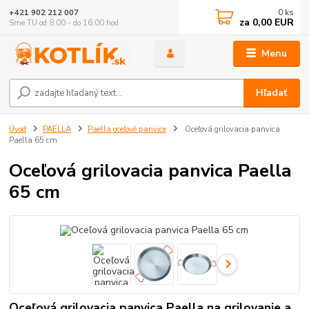
0
ks
+421 902 212 007
za
0,00 EUR
Sme TU od 8:00 - do 16:00 hod
Menu
Hľadať
Úvod
PAELLA
Paella oceľové panvice
Oceľová grilovacia panvica
Paella 65 cm
Oceľová grilovacia panvica Paella
65 cm
Oceľová grilovacia panvica Paella na grilovanie a