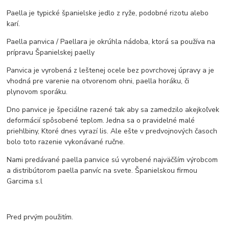
Paella je typické španielske jedlo z ryže, podobné rizotu alebo
karí.
Paella panvica / Paellara je okrúhla nádoba, ktorá sa používa na
prípravu Španielskej paelly
Panvica je vyrobená z leštenej ocele bez povrchovej úpravy a je
vhodná pre varenie na otvorenom ohni, paella horáku, či
plynovom sporáku.
Dno panvice je špeciálne razené tak aby sa zamedzilo akejkoľvek
deformácií spôsobené teplom. Jedna sa o pravidelné malé
priehlbiny, Ktoré dnes vyrazí lis. Ale ešte v predvojnových časoch
bolo toto razenie vykonávané ručne.
Nami predávané paella panvice sú vyrobené najväčším výrobcom
a distribútorom paella panvíc na svete. Španielskou firmou
Garcima s.l
Pred prvým použitím.