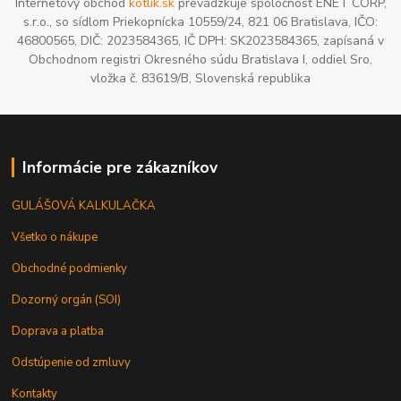
Internetový obchod
kotlik.sk
prevádzkuje spoločnosť ENET CORP,
s.r.o., so sídlom Priekopnícka 10559/24, 821 06 Bratislava, IČO:
46800565, DIČ: 2023584365, IČ DPH: SK2023584365, zapísaná v
Obchodnom registri Okresného súdu Bratislava I, oddiel Sro,
vložka č. 83619/B, Slovenská republika
Informácie pre zákazníkov
GULÁŠOVÁ KALKULAČKA
Všetko o nákupe
Obchodné podmienky
Dozorný orgán (SOI)
Doprava a platba
Odstúpenie od zmluvy
Kontakty