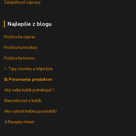
Zabíjačkové súpravy
Najlepšie z blogu
Požičovňa súprav
Požičovňa horákov
Požičovňa hrncov
✨ Tipy, novinky a inšpirácie
⚖️ Porovnania produktov
Aký veľký kotlík potrebuješ ?
Starostlivosť o kotlík
Ako vybrať kotlinu pod kotlík?
🍲
Recepty mňam