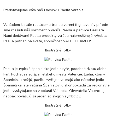
Predstavujeme vám našu novinku Paella varenie.
Vzhľadom k stále rastúcemu trendu varení či grilovaní v prírode
sme rozšírili náš sortiment o variča Paella a panvice Paellera.
Nami dodávané Paella produkty vyrába najprestížnejší výrobca
Paella potrieb na svete, spoločnosť VAELLO CAMPOS.
Ilustračné fotky:
Paella je typické španielske jedlo z ryže, podobné rizotu alebo
kari. Pochádza zo španielskeho mesta Valencie. Ľudia, ktorí v
Španielsku nežijú, paellu zvyčajne vnímajú ako národné jedlo
Španielska, ale väčšina Španielov ju skôr pokladá za regionálne
jedlo vyskytujúce sa v oblasti Valencia. Obyvatelia Valencie ju
naopak považujú za jeden zo svojich symbolov.
Ilustračné fotky: