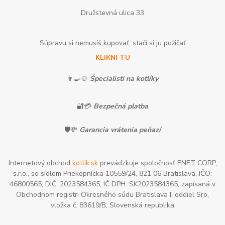
Družstevná ulica 33
Súpravu si nemusíš kupovať, stačí si ju požičať
KLIKNI TU
👨‍🍳🍲
Špecialisti na kotlíky
🔐💳
Bezpečná platba
🛡️💸
Garancia vrátenia peňazí
Internetový obchod
kotlik.sk
prevádzkuje spoločnosť ENET CORP,
s.r.o., so sídlom Priekopnícka 10559/24, 821 06 Bratislava, IČO:
46800565, DIČ: 2023584365, IČ DPH: SK2023584365, zapísaná v
Obchodnom registri Okresného súdu Bratislava I, oddiel Sro,
vložka č. 83619/B, Slovenská republika