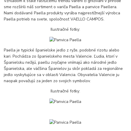
Vzhľadom k stále rastúcemu trendu varení či grilovaní v prírode
sme rozšírili náš sortiment o variča Paella a panvice Paellera.
Nami dodávané Paella produkty vyrába najprestížnejší výrobca
Paella potrieb na svete, spoločnosť VAELLO CAMPOS.
Ilustračné fotky:
Paella je typické španielske jedlo z ryže, podobné rizotu alebo
kari. Pochádza zo španielskeho mesta Valencie. Ľudia, ktorí v
Španielsku nežijú, paellu zvyčajne vnímajú ako národné jedlo
Španielska, ale väčšina Španielov ju skôr pokladá za regionálne
jedlo vyskytujúce sa v oblasti Valencia. Obyvatelia Valencie ju
naopak považujú za jeden zo svojich symbolov.
Ilustračné fotky: