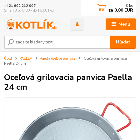
0
ks
+421 902 212 007
za
0,00 EUR
Sme TU od 8:00 - do 16:00 hod
Menu
Hľadať
Úvod
PAELLA
Paella oceľové panvice
Oceľová grilovacia panvica
Paella 24 cm
Oceľová grilovacia panvica Paella
24 cm