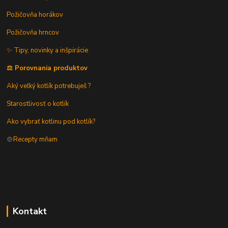
Požičovňa horákov
Požičovňa hrncov
✨ Tipy, novinky a inšpirácie
⚖️ Porovnania produktov
Aký veľký kotlík potrebuješ ?
Starostlivosť o kotlík
Ako vybrať kotlinu pod kotlík?
🍲
Recepty mňam
Kontakt