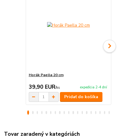
Horák Paella 20 cm
Mini nožičky
39,90 EUR
15,20 E
expedícia 2-4 dní
/
ks
Pridať do košíka
Tovar zaradený v kategóriách