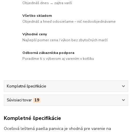
Objednáš dnes → zajtra varíš
Všetko skladom
Objednáš a hneď odosielame – nič nedoobjednávame
Výhodné ceny
Najlepší pomer cena / výkon bez zbytočných marží
Odborná zákaznícka podpora
Poradíme ti s výberom aj varením v kotlíku
Kompletné špecifikácie
Súvisiaci tovar
19
Kompletné špecifikácie
Oceľová leštená paella panvica je vhodná pre varenie na