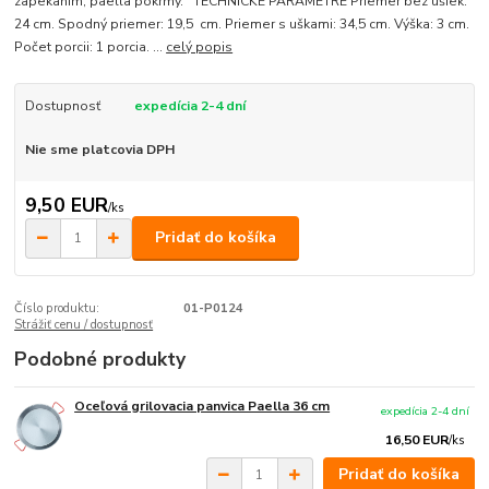
zapekaním, paella pokrmy. TECHNICKÉ PARAMETRE Priemer bez ušiek:
24 cm. Spodný priemer: 19,5 cm. Priemer s uškami: 34,5 cm. Výška: 3 cm.
Počet porcii: 1 porcia. ...
celý popis
Dostupnosť
expedícia 2-4 dní
Nie sme platcovia DPH
9,50 EUR
/
ks
Pridať do košíka
Číslo produktu:
01-P0124
Strážiť cenu / dostupnosť
Podobné produkty
Oceľová grilovacia panvica Paella 36 cm
expedícia 2-4 dní
16,50 EUR
/
ks
Pridať do košíka